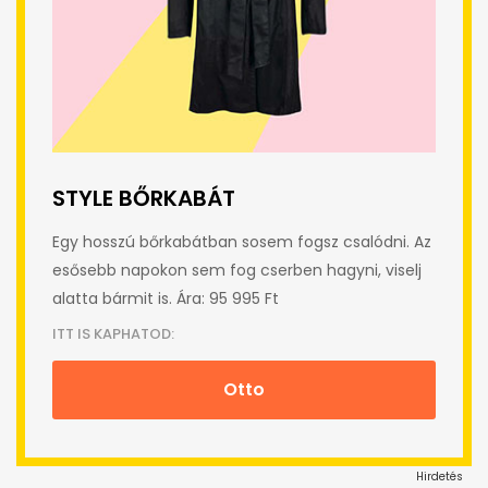
STYLE BŐRKABÁT
Egy hosszú bőrkabátban sosem fogsz csalódni. Az
esősebb napokon sem fog cserben hagyni, viselj
alatta bármit is. Ára: 95 995 Ft
ITT IS KAPHATOD:
Otto
Hirdetés