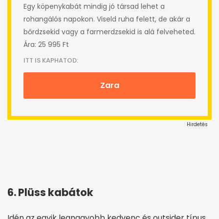
Egy köpenykabát mindig jó társad lehet a
rohangálós napokon. Viseld ruha felett, de akár a
bőrdzsekid vagy a farmerdzsekid is alá felveheted.
Ára: 25 995 Ft
ITT IS KAPHATOD:
Zara
Hirdetés
6. Plüss kabátok
Idén az egyik legnagyobb kedvenc és outsider típus