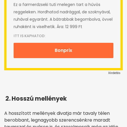
Ez a farmerdzseki tuti melegen tart a hűvös
reggeleken. Hordhatod nadrággal, de szoknyával,
ruhával egyaránt. A bátrabbak begombolva, övvel
ruhaként is viselhetik. Ára: 12 999 Ft
ITT IS KAPHATOD:
Bonprix
Hirdetés
2. Hosszú mellények
A hosszított mellények divatja már tavaly télen
berobbant, legnagyobb szerencsénkre maradt
tavasszal és nyáron is, és szerelmeseik még az idén