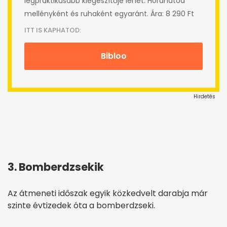
legpraktikusabb kiegészítője lehet. Hordhatod
mellényként és ruhaként egyaránt. Ára: 8 290 Ft
ITT IS KAPHATOD:
Bibloo
Hirdetés
3. Bomberdzsekik
Az átmeneti időszak egyik közkedvelt darabja már
szinte évtizedek óta a bomberdzseki.