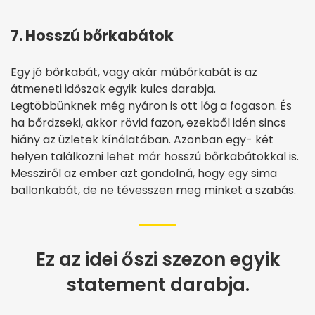
7. Hosszú bőrkabátok
Egy jó bőrkabát, vagy akár műbőrkabát is az
átmeneti időszak egyik kulcs darabja.
Legtöbbünknek még nyáron is ott lóg a fogason. És
ha bőrdzseki, akkor rövid fazon, ezekből idén sincs
hiány az üzletek kínálatában. Azonban egy- két
helyen találkozni lehet már hosszú bőrkabátokkal is.
Messziről az ember azt gondolná, hogy egy sima
ballonkabát, de ne tévesszen meg minket a szabás.
Ez az idei őszi szezon egyik
statement darabja.