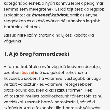
kategóriába esnek, a nyári könnyű leplek pedig már
semmit sem melegítenek. Ez idő tájt teszik a legjobb
szolgálatot az
átmeneti kabátok
, amik az enyhe
reggeleken és a késő nyárias délutánokon legjobb
barátaink lehetnek.
Lássuk mire számíthatunk, ha új őszi kabátokra
vágyunk!
1. A jó öreg farmerdzseki
A farmerkabátok a nyár végi idő kedvenc darabjai,
azonban
ősszel
is jó szolgálatot tehetnek a
hűvösebb időben, ha valamivel vastagabb anyagú
verziót választunk és valamivel rétegesebben
öltözködünk alá. Idén a klasszikus farmer- kék
változatok mellett találkozhatunk főként föld színű
verziókkal. Lesznek bordó, homokszínű, sőt zöld
színűek is. Ami a fazonokat illeti, nem sok változást