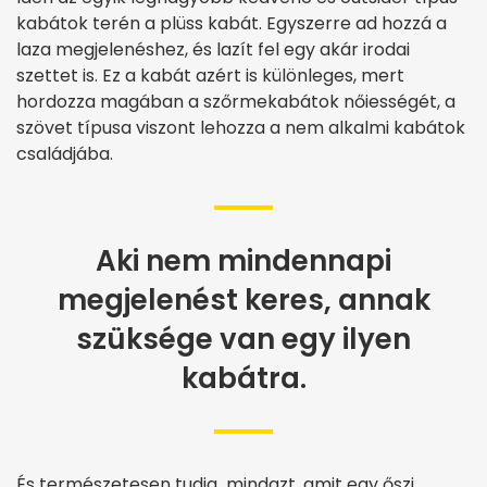
kabátok terén a plüss kabát. Egyszerre ad hozzá a
laza megjelenéshez, és lazít fel egy akár irodai
szettet is. Ez a kabát azért is különleges, mert
hordozza magában a szőrmekabátok nőiességét, a
szövet típusa viszont lehozza a nem alkalmi kabátok
családjába.
Aki nem mindennapi
megjelenést keres, annak
szüksége van egy ilyen
kabátra.
És természetesen tudja mindazt, amit egy őszi