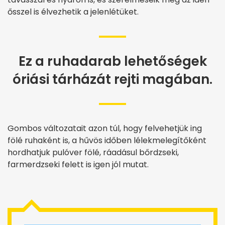
ősszel is élvezhetik a jelenlétüket.
Ez a ruhadarab lehetőségek
óriási tárházát rejti magában.
Gombos változatait azon túl, hogy felvehetjük ing
fölé ruhaként is, a hűvös időben lélekmelegítőként
hordhatjuk pulóver fölé, ráadásul bőrdzseki,
farmerdzseki felett is igen jól mutat.