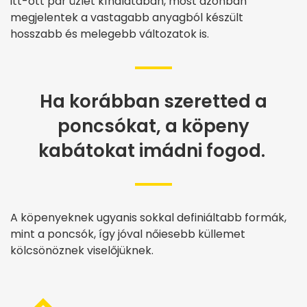
itt-ott pár üzlet kínálatában, most azonban
megjelentek a vastagabb anyagból készült
hosszabb és melegebb változatok is.
Ha korábban szeretted a
poncsókat, a köpeny
kabátokat imádni fogod.
A köpenyeknek ugyanis sokkal definiáltabb formák,
mint a poncsók, így jóval nőiesebb küllemet
kölcsönöznek viselőjüknek.