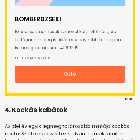
BOMBERDZSEKI
Ez a dzseki nemcsak színével kelt feltűnést, de
feltűnően meleg is. Akár egy enyhébb téli napon
is melegen tart. Ára: 41 995 Ft
ITT IS KAPHATOD:
Otto
Hirdetés
4. Kockás kabátok
Az idei év egyik legmeghatározóbb mintája kockás
minta. Szinte nem is létezik olyan termék, amit ne