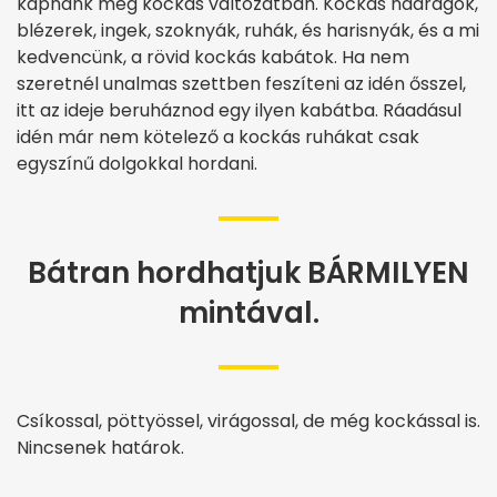
kapnánk meg kockás változatban. Kockás nadrágok,
blézerek, ingek, szoknyák, ruhák, és harisnyák, és a mi
kedvencünk, a rövid kockás kabátok. Ha nem
szeretnél unalmas szettben feszíteni az idén ősszel,
itt az ideje beruháznod egy ilyen kabátba. Ráadásul
idén már nem kötelező a kockás ruhákat csak
egyszínű dolgokkal hordani.
Bátran hordhatjuk BÁRMILYEN
mintával.
Csíkossal, pöttyössel, virágossal, de még kockással is.
Nincsenek határok.