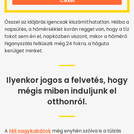
Cikkei
Ősszel az időjárás igencsak kiszámíthatatlan. Hiába a
napsütés, a hőmérséklet korán reggel van, hogy a tíz
fokot sem éri el, napközben viszont, mikor a hőmérő
higanyszála felkúszik még 24 fokra, a hőguta
kerülget minket.
Ilyenkor jogos a felvetés, hogy
mégis miben induljunk el
otthonról.
A
téli nagykabátok
még enyhén szólva is a túlzás