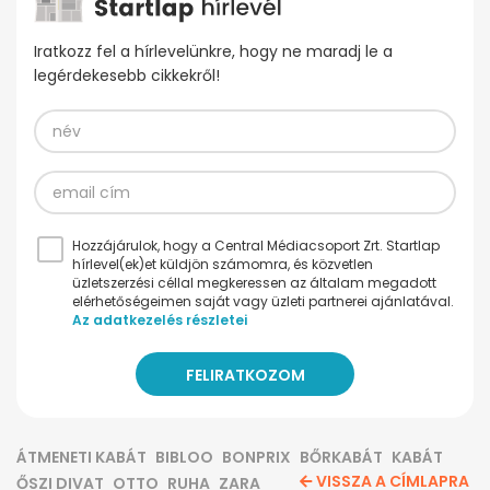
Iratkozz fel a hírlevelünkre, hogy ne maradj le a
legérdekesebb cikkekről!
Hozzájárulok, hogy a Central Médiacsoport Zrt. Startlap
hírlevel(ek)et küldjön számomra, és közvetlen
üzletszerzési céllal megkeressen az általam megadott
elérhetőségeimen saját vagy üzleti partnerei ajánlatával.
Az adatkezelés részletei
ÁTMENETI KABÁT
BIBLOO
BONPRIX
BŐRKABÁT
KABÁT
VISSZA A CÍMLAPRA
ŐSZI DIVAT
OTTO
RUHA
ZARA