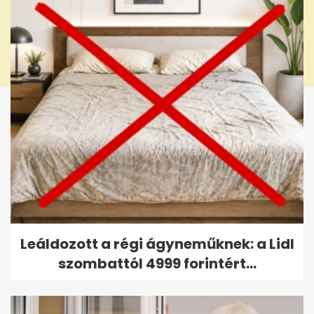
Leáldozott a régi ágyneműknek: a Lidl
szombattól 4999 forintért...