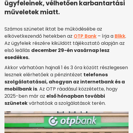
ügyfeleinek, vélhetően karbantartási
műveletek miatt.
Számos szünetet iktat be működésébe az
elkövetkezendő hetekben az
OTP Bank
– írja a
Blikk
.
Az ügyfelek részére kiküldött tájékoztató alapján az
első leállás
december 29-én vasárnap lesz
esedékes.
Akkor várhatóan hajnali 1 és 3 óra között részlegesen
lesznek elérhetőek a pénzintézet
telefonos
szolgálatatásai, ahogyan az internetbank és a
mobilbank is
. Az OTP ráadásul közzétette, hogy
2025-ben már az
első hónapban további
szünetek
várhatóak a szolgálatások terén.