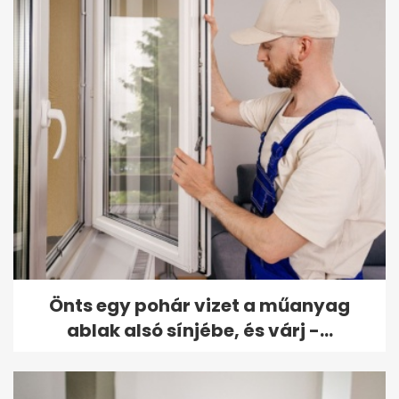
Önts egy pohár vizet a műanyag
ablak alsó sínjébe, és várj -...