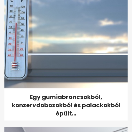
Egy gumiabroncsokból,
konzervdobozokból és palackokból
épült...