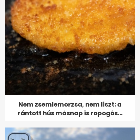
Nem zsemlemorzsa, nem liszt: a
rántott hús másnap is ropogós...