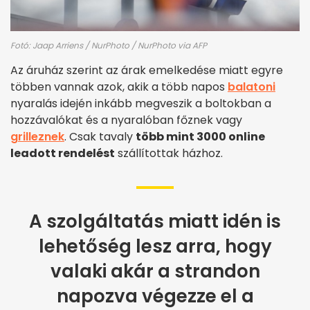
Fotó: Jaap Arriens / NurPhoto / NurPhoto via AFP
Az áruház szerint az árak emelkedése miatt egyre
többen vannak azok, akik a több napos
balatoni
nyaralás idején inkább megveszik a boltokban a
hozzávalókat és a nyaralóban főznek vagy
grilleznek
. Csak tavaly
több mint 3000 online
leadott rendelést
szállítottak házhoz.
A szolgáltatás miatt idén is
lehetőség lesz arra, hogy
valaki akár a strandon
napozva végezze el a