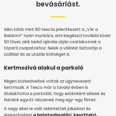
bevásárlást.
Idén több mint 80 tescós jelentkezett a „Vár a
Balaton!” nyári munkára, ami kiegészül további közel
50 fővel, akik belső ajánlás útján csatlakoznak a
tóparti csapatokhoz. Nekik a vállalat biztosítja a
szállást és az utazás költséget is.
Kertmozivá alakul a parkoló
Régen közkedveltek voltak az úgynevezett
kertmozik. A Tesco már a tavalyi évben is
átalakította a parkolóit, hogy esténként idősek és
fiatalok együtt nézzenek meg egy-egy filmet.
A nagy sikerre való tekintettek júliusban és
augusztusban
a balatonboglári, keszthelyi,