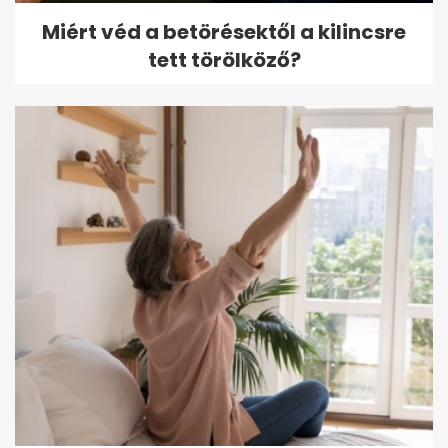
Miért véd a betörésektől a kilincsre
tett törölköző?