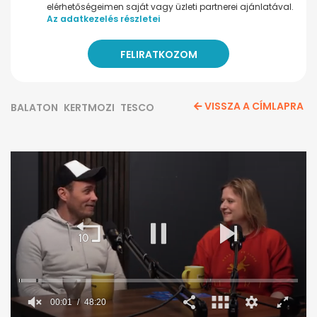
elérhetőségeimen saját vagy üzleti partnerei ajánlatával.
Az adatkezelés részletei
VISSZA A CÍMLAPRA
BALATON
KERTMOZI
TESCO
00:02
48:20