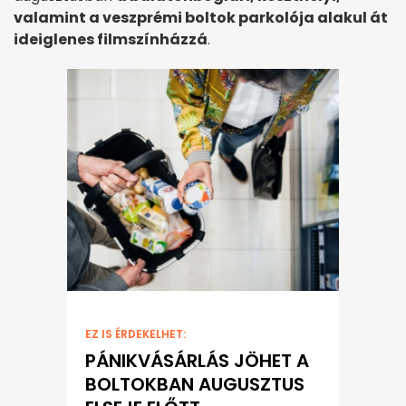
valamint a veszprémi boltok parkolója alakul át
ideiglenes filmszínházzá
.
EZ IS ÉRDEKELHET:
PÁNIKVÁSÁRLÁS JÖHET A
BOLTOKBAN AUGUSZTUS