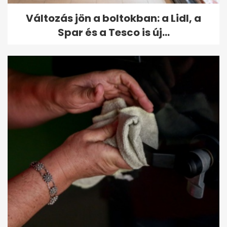
Változás jön a boltokban: a Lidl, a
Spar és a Tesco is új...