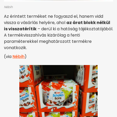
Nébih
Az érintett terméket ne fogyaszd el, hanem vidd
vissza a vásárlás helyére, ahol
az árat blokk nélkül
is visszatérítik
– derül ki a hatóság tájékoztatójából.
A termékvisszahívás kizárólag a fenti
paraméterekkel meghatározott termékre
vonatkozik.
(via
Nébih
)