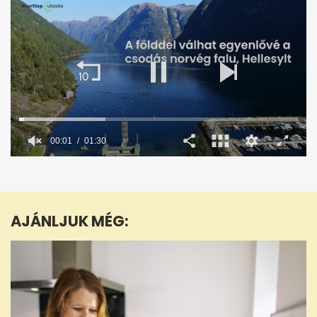
00:02
01:30
0
seconds
of
1
minute,
AJÁNLJUK MÉG:
30
seconds