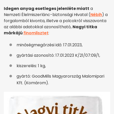
Idegen anyag esetleges jelenléte miatt
a
Nemzeti Élelmiszerlánc-biztonsági Hivatal (
Nébih
) a
forgalomból kivonta, illetve a polcokról visszavonta
az alábbi adatokkal azonosítható,
Nagyi titka
márkájú
finomlisztet
:
minőségmegőrzési idő: 17.01.2023,
gyártási azonosító: 17.01.2023 K/21/07:09/1,
kiszerelés: 1 kg,
gyártó: GoodMills Magyarország Malomipari
Kft. (Komárom).