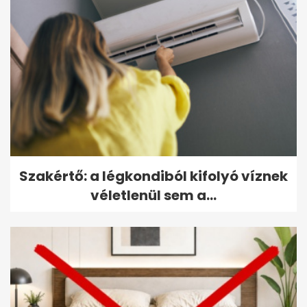
Szakértő: a légkondiból kifolyó víznek
véletlenül sem a...