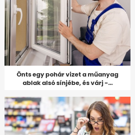
Önts egy pohár vizet a műanyag
ablak alsó sínjébe, és várj -...