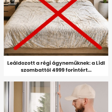
Leáldozott a régi ágyneműknek: a Lidl
szombattól 4999 forintért...