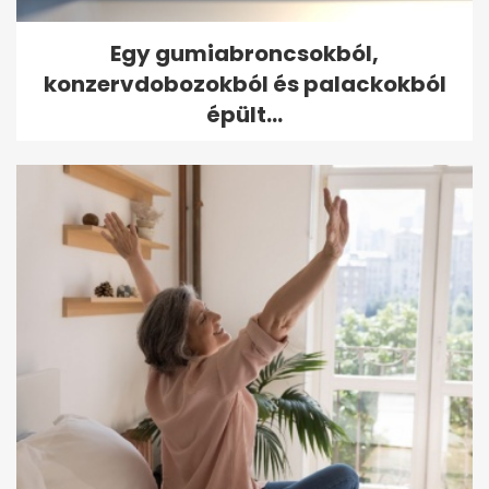
Egy gumiabroncsokból,
konzervdobozokból és palackokból
épült...