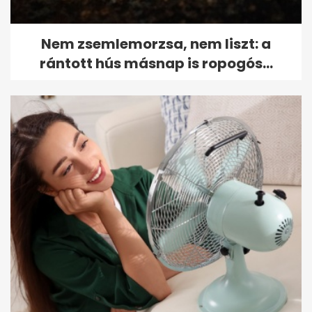
Nem zsemlemorzsa, nem liszt: a
rántott hús másnap is ropogós...