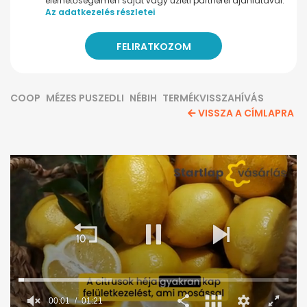
elérhetőségeimen saját vagy üzleti partnerei ajánlatával.
Az adatkezelés részletei
COOP
MÉZES PUSZEDLI
NÉBIH
TERMÉKVISSZAHÍVÁS
VISSZA A CÍMLAPRA
00:02
01:21