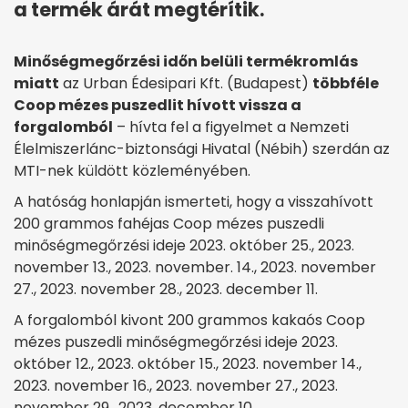
a termék árát megtérítik.
Minőségmegőrzési időn belüli termékromlás
miatt
az Urban Édesipari Kft. (Budapest)
többféle
Coop mézes puszedlit hívott vissza a
forgalomból
– hívta fel a figyelmet a Nemzeti
Élelmiszerlánc-biztonsági Hivatal (Nébih) szerdán az
MTI-nek küldött közleményében.
A hatóság honlapján ismerteti, hogy a visszahívott
200 grammos fahéjas Coop mézes puszedli
minőségmegőrzési ideje 2023. október 25., 2023.
november 13., 2023. november. 14., 2023. november
27., 2023. november 28., 2023. december 11.
A forgalomból kivont 200 grammos kakaós Coop
mézes puszedli minőségmegőrzési ideje 2023.
október 12., 2023. október 15., 2023. november 14.,
2023. november 16., 2023. november 27., 2023.
november 29., 2023. december 10.