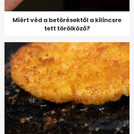
Miért véd a betörésektől a kilincsre
tett törölköző?