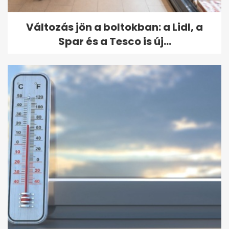
Változás jön a boltokban: a Lidl, a
Spar és a Tesco is új...