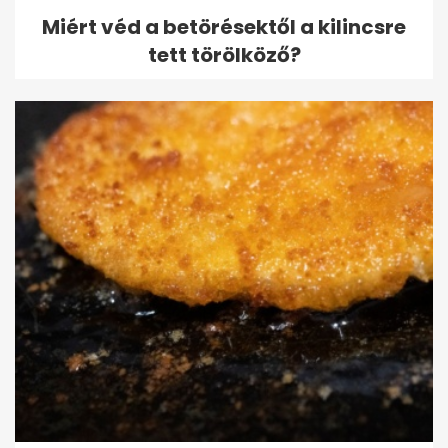
Miért véd a betörésektől a kilincsre
tett törölköző?