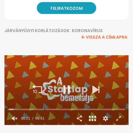
JÁRVÁNYÜGYI KORLÁTOZÁSOK
KORONAVÍRUS
VISSZA A CÍMLAPRA
00:02
09:41
0
seconds