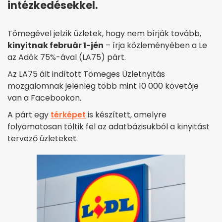
intézkedésekkel.
Tömegével jelzik üzletek, hogy nem bírják tovább,
kinyitnak február 1-jén
– írja közleményében a Le
az Adók 75%-ával (LA75) párt.
Az LA75 ált indított Tömeges Üzletnyitás
mozgalomnak jelenleg több mint 10 000 követője
van a Facebookon.
A párt egy
térképet
is készített, amelyre
folyamatosan töltik fel az adatbázisukból a kinyitást
tervező üzleteket.