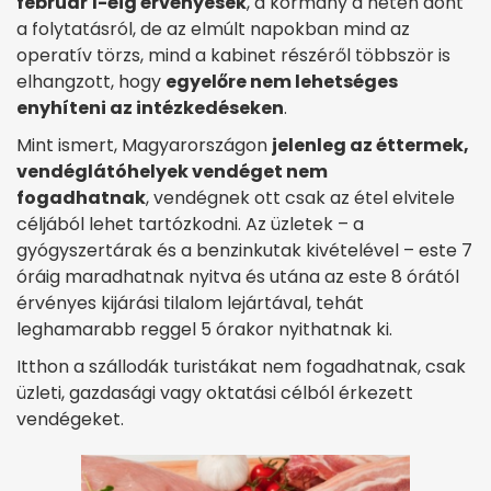
február 1-éig érvényesek
, a kormány a héten dönt
a folytatásról, de az elmúlt napokban mind az
operatív törzs, mind a kabinet részéről többször is
elhangzott, hogy
egyelőre nem lehetséges
enyhíteni az intézkedéseken
.
Mint ismert, Magyarországon
jelenleg az éttermek,
vendéglátóhelyek vendéget nem
fogadhatnak
, vendégnek ott csak az étel elvitele
céljából lehet tartózkodni. Az üzletek – a
gyógyszertárak és a benzinkutak kivételével – este 7
óráig maradhatnak nyitva és utána az este 8 órától
érvényes kijárási tilalom lejártával, tehát
leghamarabb reggel 5 órakor nyithatnak ki.
Itthon a szállodák turistákat nem fogadhatnak, csak
üzleti, gazdasági vagy oktatási célból érkezett
vendégeket.