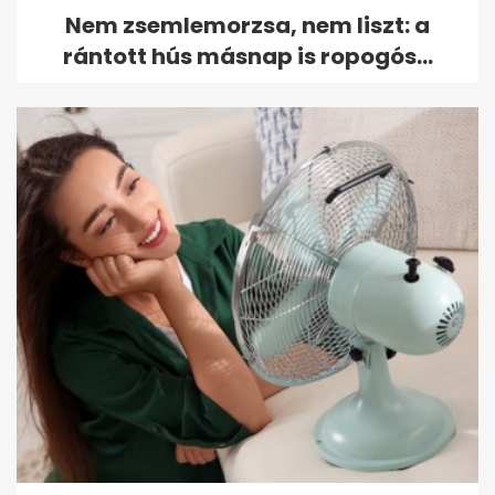
Nem zsemlemorzsa, nem liszt: a
rántott hús másnap is ropogós...