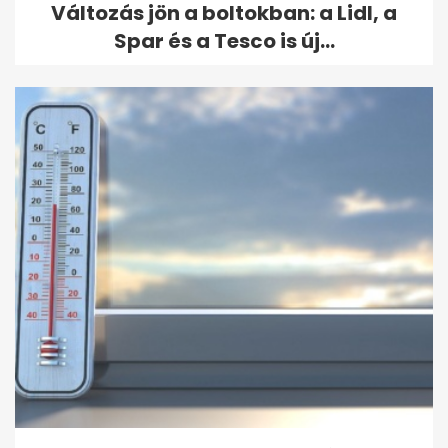
Változás jön a boltokban: a Lidl, a
Spar és a Tesco is új...