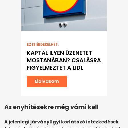
EZ IS ÉRDEKELHET:
KAPTÁL ILYEN ÜZENETET
MOSTANÁBAN? CSALÁSRA
FIGYELMEZTET A LIDL
Elolvasom
Az enyhítésekre még várni kell
A jelenlegi járványügyi korlátozó intézkedések