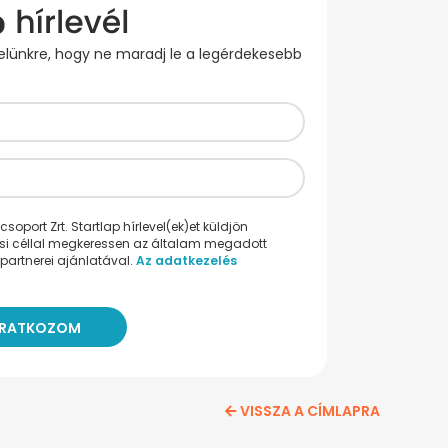
evelünkre, hogy ne maradj le a legérdekesebb
oport Zrt. Startlap hírlevel(ek)et küldjön
ési céllal megkeressen az általam megadott
partnerei ajánlatával.
Az adatkezelés
VISSZA A CÍMLAPRA