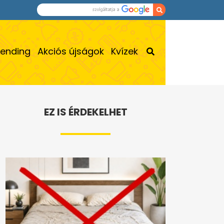
rending
Akciós újságok
Kvízek
EZ IS ÉRDEKELHET