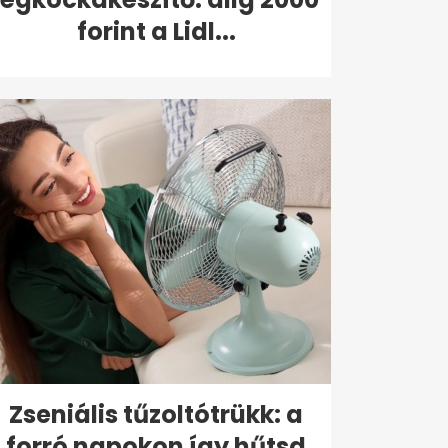
forint a Lidl...
Zseniális tűzoltótrükk: a
forró napokon így hűtsd