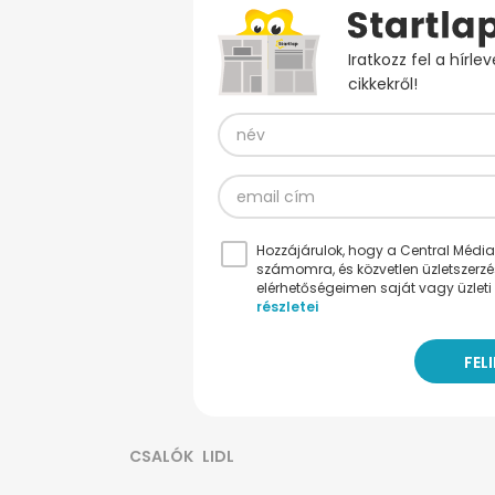
Iratkozz fel a hírl
cikkekről!
Hozzájárulok, hogy a Central Médiacs
számomra, és közvetlen üzletszerz
elérhetőségeimen saját vagy üzleti 
részletei
CSALÓK
LIDL