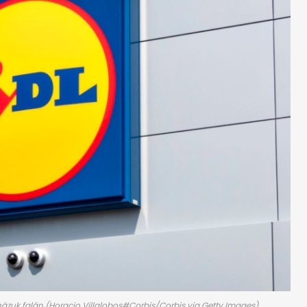
házuk falán (Horacio Villalobos#Corbis/Corbis via Getty Images).