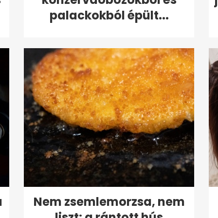
palackokból épült...
a
Nem zsemlemorzsa, nem
liszt: a rántott hús