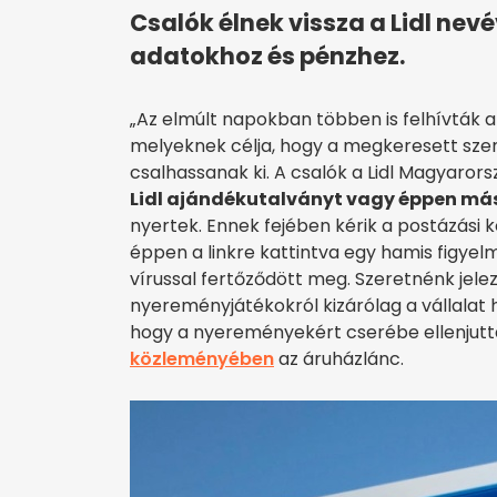
Csalók élnek vissza a Lidl nev
adatokhoz és pénzhez.
„Az elmúlt napokban többen is felhívták 
melyeknek célja, hogy a megkeresett sze
csalhassanak ki. A csalók a Lidl Magyarors
Lidl ajándékutalványt vagy éppen má
nyertek. Ennek fejében kérik a postázási 
éppen a linkre kattintva egy hamis figyel
vírussal fertőződött meg. Szeretnénk jele
nyereményjátékokról kizárólag a vállalat h
hogy a nyereményekért cserébe ellenjutt
közleményében
az áruházlánc.