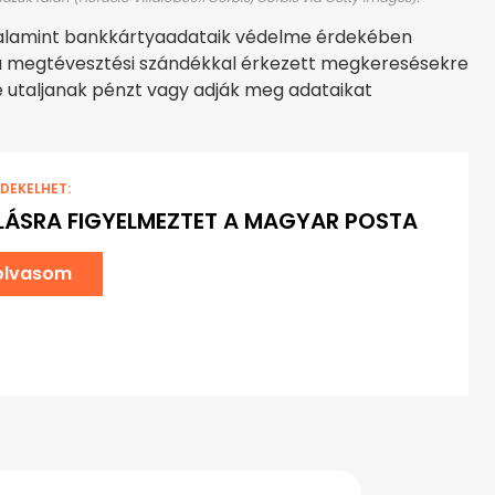
valamint bankkártyaadataik védelme érdekében
t, a megtévesztési szándékkal érkezett megkeresésekre
 utaljanak pénzt vagy adják meg adataikat
RDEKELHET:
ÁSRA FIGYELMEZTET A MAGYAR POSTA
olvasom