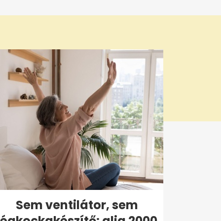
Sem ventilátor, sem
jégkockakészítő: alig 2000