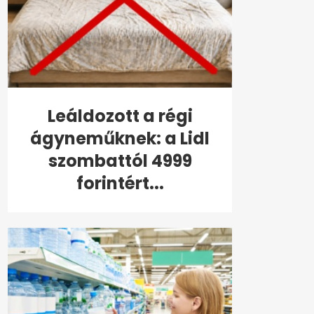
Leáldozott a régi
ágyneműknek: a Lidl
szombattól 4999
forintért...