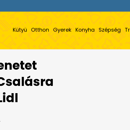
Kütyü
Otthon
Gyerek
Konyha
Szépség
T
enetet
Csalásra
Lidl
.