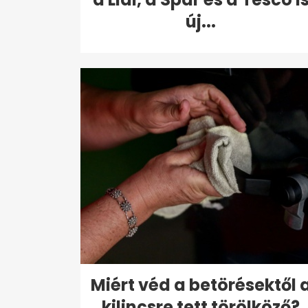
új...
Miért véd a betörésektől 
kilincsre tett törölköző?