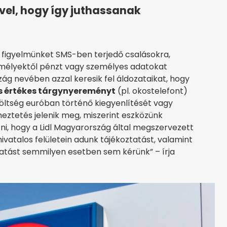
ével, hogy így juthassanak
a figyelmünket SMS-ben terjedő csalásokra,
mélyektől pénzt vagy személyes adatokat
zág nevében azzal keresik fel áldozataikat, hogy
s értékes tárgynyereményt
(pl. okostelefont)
költség euróban történő kiegyenlítését vagy
meztetés jelenik meg, miszerint eszközünk
zni, hogy a Lidl Magyarország által megszervezett
ivatalos felületein adunk tájékoztatást, valamint
atást semmilyen esetben sem kérünk” – írja