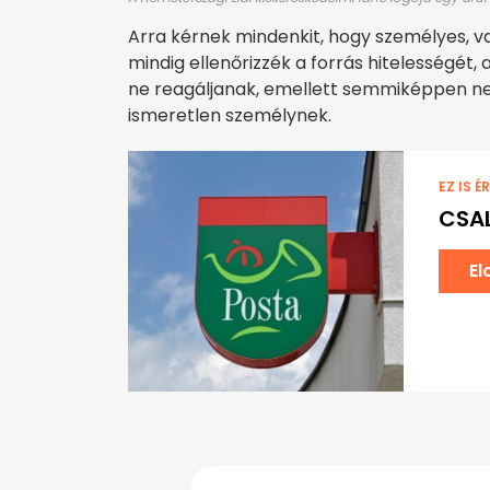
Arra kérnek mindenkit, hogy személyes, 
mindig ellenőrizzék a forrás hitelességé
ne reagáljanak, emellett semmiképpen ne
ismeretlen személynek.
EZ IS É
CSAL
El