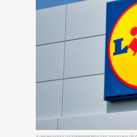
A németországi Lidl kiskereskedelmi lánc logója egy áru