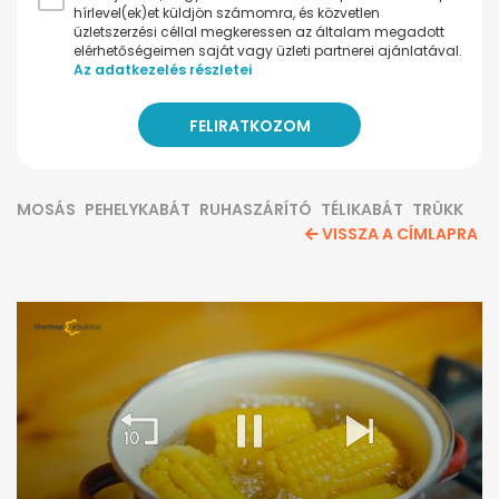
hírlevel(ek)et küldjön számomra, és közvetlen
üzletszerzési céllal megkeressen az általam megadott
elérhetőségeimen saját vagy üzleti partnerei ajánlatával.
Az adatkezelés részletei
MOSÁS
PEHELYKABÁT
RUHASZÁRÍTÓ
TÉLIKABÁT
TRÜKK
VISSZA A CÍMLAPRA