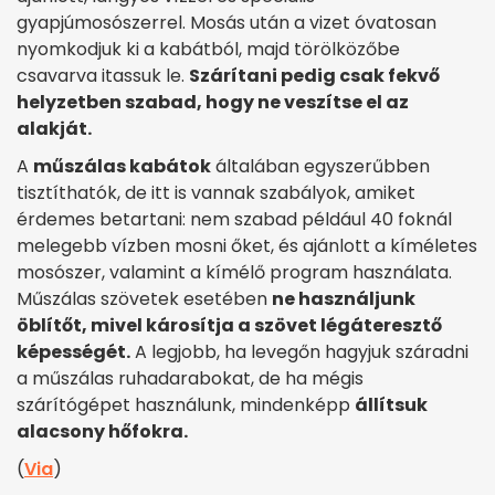
gyapjúmosószerrel. Mosás után a vizet óvatosan
nyomkodjuk ki a kabátból, majd törölközőbe
csavarva itassuk le.
Szárítani pedig csak fekvő
helyzetben szabad, hogy ne veszítse el az
alakját.
A
műszálas kabátok
általában egyszerűbben
tisztíthatók, de itt is vannak szabályok, amiket
érdemes betartani: nem szabad például 40 foknál
melegebb vízben mosni őket, és ajánlott a kíméletes
mosószer, valamint a kímélő program használata.
Műszálas szövetek esetében
ne használjunk
öblítőt, mivel károsítja a szövet légáteresztő
képességét.
A legjobb, ha levegőn hagyjuk száradni
a műszálas ruhadarabokat, de ha mégis
szárítógépet használunk, mindenképp
állítsuk
alacsony hőfokra.
(
Via
)