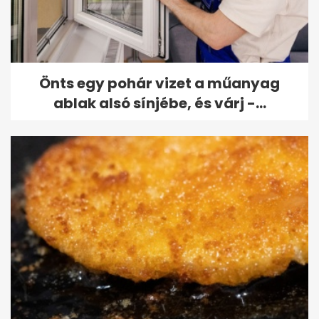
Önts egy pohár vizet a műanyag
ablak alsó sínjébe, és várj -...