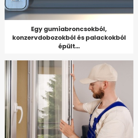
Egy gumiabroncsokból,
konzervdobozokból és palackokból
épült...