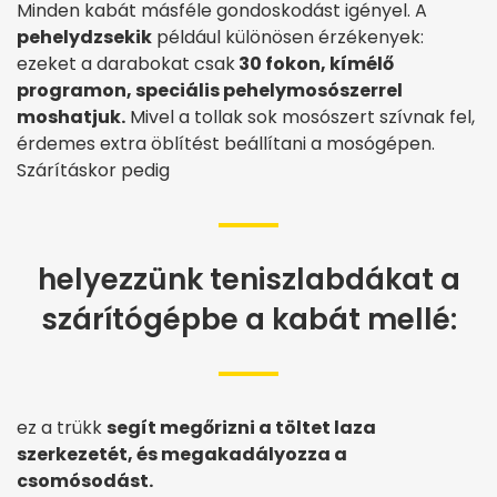
Minden kabát másféle gondoskodást igényel. A
pehelydzsekik
például különösen érzékenyek:
ezeket a darabokat csak
30 fokon, kímélő
programon, speciális pehelymosószerrel
moshatjuk.
Mivel a tollak sok mosószert szívnak fel,
érdemes extra öblítést beállítani a mosógépen.
Szárításkor pedig
helyezzünk teniszlabdákat a
szárítógépbe a kabát mellé:
ez a trükk
segít megőrizni a töltet laza
szerkezetét, és megakadályozza a
csomósodást.