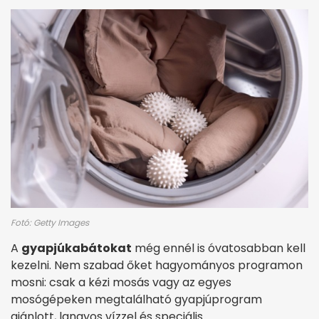
Fotó: Getty Images
A
gyapjúkabátokat
még ennél is óvatosabban kell
kezelni. Nem szabad őket hagyományos programon
mosni: csak a kézi mosás vagy az egyes
mosógépeken megtalálható gyapjúprogram
ajánlott, langyos vízzel és speciális