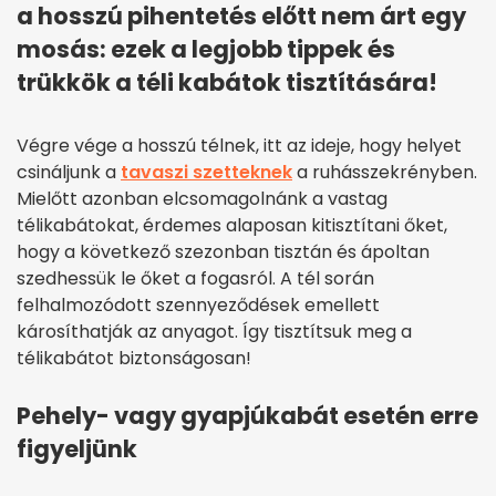
a hosszú pihentetés előtt nem árt egy
mosás: ezek a legjobb tippek és
trükkök a téli kabátok tisztítására!
Végre vége a hosszú télnek, itt az ideje, hogy helyet
csináljunk a
tavaszi szetteknek
a ruhásszekrényben.
Mielőtt azonban elcsomagolnánk a vastag
télikabátokat, érdemes alaposan kitisztítani őket,
hogy a következő szezonban tisztán és ápoltan
szedhessük le őket a fogasról. A tél során
felhalmozódott szennyeződések emellett
károsíthatják az anyagot. Így tisztítsuk meg a
télikabátot biztonságosan!
Pehely- vagy gyapjúkabát esetén erre
figyeljünk