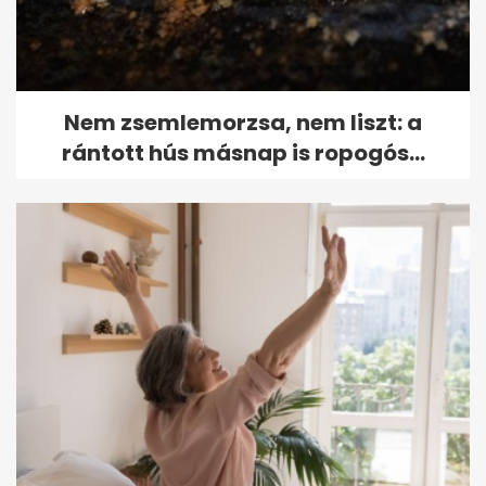
Nem zsemlemorzsa, nem liszt: a
rántott hús másnap is ropogós...