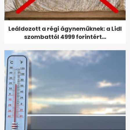
Leáldozott a régi ágyneműknek: a Lidl
szombattól 4999 forintért...