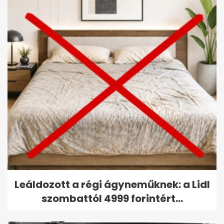
Leáldozott a régi ágyneműknek: a Lidl
szombattól 4999 forintért...