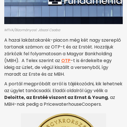
MTVA/Bizományosi: Jászai Csaba
A hazai lakástakarék-piacon még két nagy szereplő
tartanak számon: az OTP-t és az Erstét. Hozzájuk
zárkózik fel folyamatosan a Magyar Bankholding
(MBH). A Telex szerint az
OTP
-t is érdekelte egy
ideig az üzlet, de végül kiszállt a versenyből, így
maradt az Erste és az MBH.
A portál megpróbált arról is tájékozódni, kik lehetnek
az ügylet tanácsadói. Eladói oldalról úgy vélik a
Deloitte, az Erstéé viszont az Ernst & Young
, az
MBH-nak pedig a PricewaterhouseCoopers.