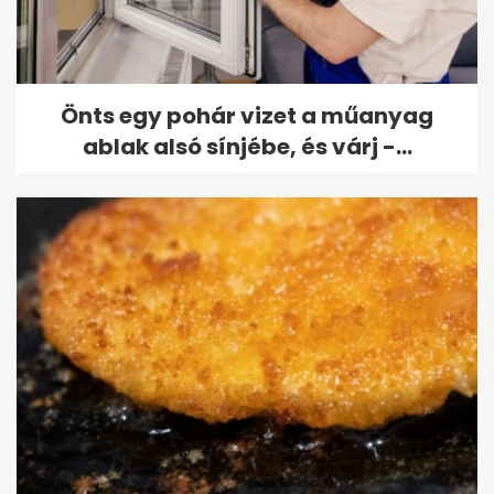
Önts egy pohár vizet a műanyag
ablak alsó sínjébe, és várj -...