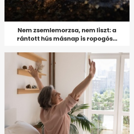
Nem zsemlemorzsa, nem liszt: a
rántott hús másnap is ropogós...