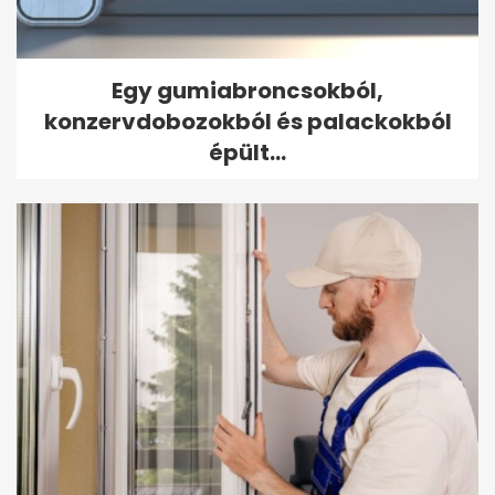
Egy gumiabroncsokból,
konzervdobozokból és palackokból
épült...