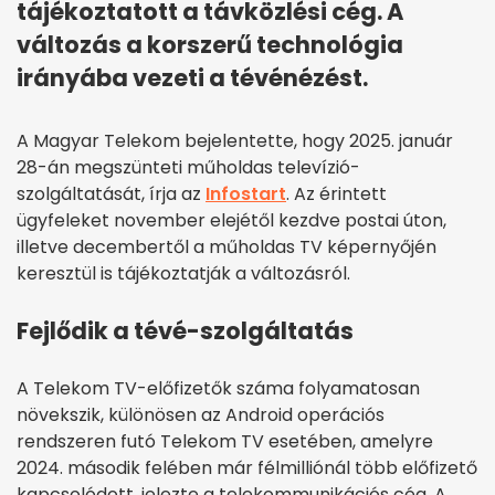
tájékoztatott a távközlési cég. A
változás a korszerű technológia
irányába vezeti a tévénézést.
A Magyar Telekom bejelentette, hogy 2025. január
28-án megszünteti műholdas televízió-
szolgáltatását, írja az
Infostart
. Az érintett
ügyfeleket november elejétől kezdve postai úton,
illetve decembertől a műholdas TV képernyőjén
keresztül is tájékoztatják a változásról.
Fejlődik a tévé-szolgáltatás
A Telekom TV-előfizetők száma folyamatosan
növekszik, különösen az Android operációs
rendszeren futó Telekom TV esetében, amelyre
2024. második felében már félmilliónál több előfizető
kapcsolódott, jelezte a telekommunikációs cég. A