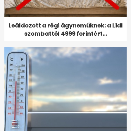
Leáldozott a régi ágyneműknek: a Lidl
szombattól 4999 forintért...