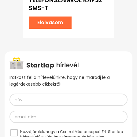
TELEFONSZÁMRÓL KAPSZ
SMS-T
Elolvasom
Iratkozz fel a hírlevelünkre, hogy ne maradj le a
legérdekesebb cikkekről!
Hozzájárulok, hogy a Central Médiacsoport Zrt. Startlap
hírlevel(ek)et küldjön számomra, és közvetlen