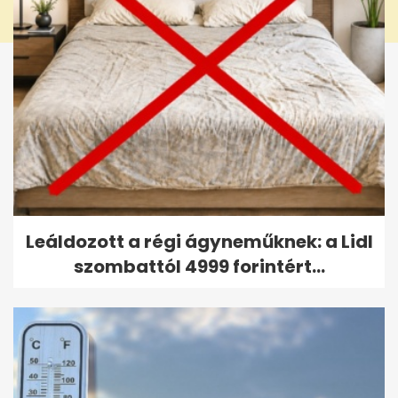
Leáldozott a régi ágyneműknek: a Lidl
szombattól 4999 forintért...