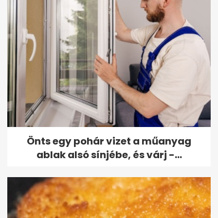
Önts egy pohár vizet a műanyag
ablak alsó sínjébe, és várj -...