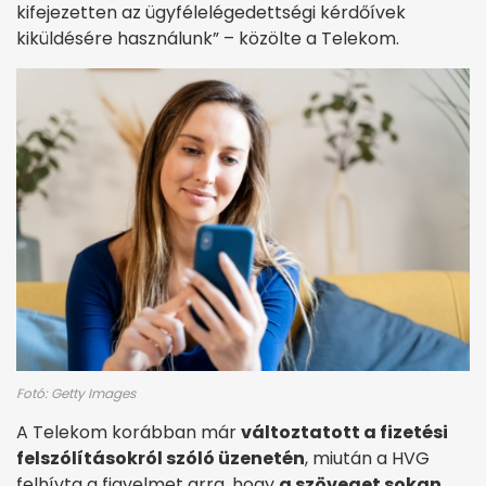
kifejezetten az ügyfélelégedettségi kérdőívek
kiküldésére használunk” – közölte a Telekom.
Fotó: Getty Images
A Telekom korábban már
változtatott a fizetési
felszólításokról szóló üzenetén
, miután a HVG
felhívta a figyelmet arra, hogy
a szöveget sokan