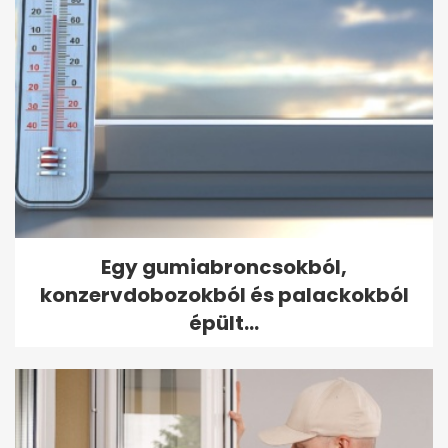
Egy gumiabroncsokból,
konzervdobozokból és palackokból
épült...