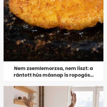
Nem zsemlemorzsa, nem liszt: a
rántott hús másnap is ropogós...