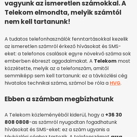
vagyunk az ismeretlen számokkal. A
Telekom elmondta, melyik számtól
nem kell tartanunk!
A tudatos telefonhasználók fenntartásokkal kezelik
az ismeretlen számról érkező hívásokat és SMS-
eket: a telefonos csalások egyre növekvő száma sok
emberben ébreszt aggodalmakat. A
Telekom
most
közzétette, melyik az a telefonszám, amitől
semmiképp sem kell tartanunk: ez a távközlési cég
hivatalos technikai száma, számol be róla a
HVG
.
Ebben a számban megbízhatunk
A Telekom közleményéből kiderül, hogy a
+36 30
808 0808
-as számról nyugodtan fogadhatunk
hívásokat és SMS-eket: ez a szám ugyanis a
távközlési céghez tartozik. A telefonszámot
arra