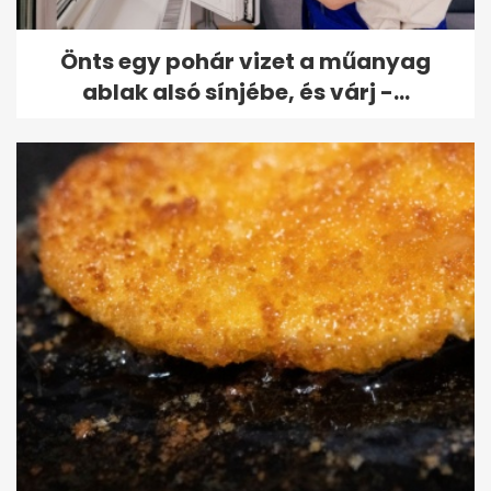
Önts egy pohár vizet a műanyag
ablak alsó sínjébe, és várj -...