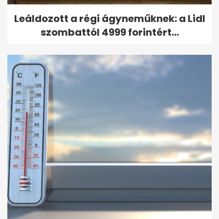
Leáldozott a régi ágyneműknek: a Lidl
szombattól 4999 forintért...