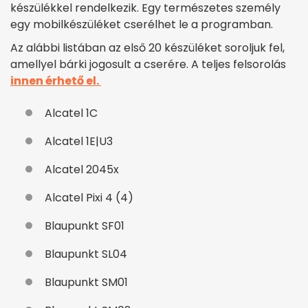
készülékkel rendelkezik. Egy természetes személy
egy mobilkészüléket cserélhet le a programban.
Az alábbi listában az első 20 készüléket soroljuk fel,
amellyel bárki jogosult a cserére. A teljes felsorolás
innen érhető el.
Alcatel 1C
Alcatel 1E|U3
Alcatel 2045x
Alcatel Pixi 4 (4)
Blaupunkt SF01
Blaupunkt SL04
Blaupunkt SM01