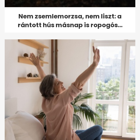
Nem zsemlemorzsa, nem liszt: a
rántott hús másnap is ropogós...