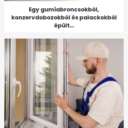
Egy gumiabroncsokból,
konzervdobozokból és palackokból
épült...