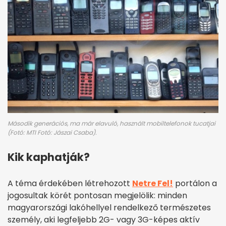
Második generációs, ma már elavuló, használt mobiltelefonok tucatjai
(Fotó: MTI Fotó: Jászai Csaba).
Kik kaphatják?
A téma érdekében létrehozott
Netre Fel!
portálon a
jogosultak körét pontosan megjelölik: minden
magyarországi lakóhellyel rendelkező természetes
személy, aki legfeljebb 2G- vagy 3G-képes aktív