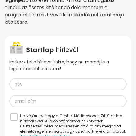
legfeljebb 120 ezer forint. Amikor a támogatás
elindul, az összes kitöltendő dokumentum a
programban részt vevő kereskedőknél kerül majd
kitöltésre.
Iratkozz fel a hírlevelünkre, hogy ne maradj le a
legérdekesebb cikkekről!
Hozzájárulok, hogy a Central Médiacsoport Zrt. Startlap
hírlevel(ek)et küldjön számomra, és közvetlen
üzletszerzési céllal megkeressen az általam megadott
elérhetőségeimen saját vagy üzleti partnerei ajánlatával.