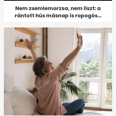
Nem zsemlemorzsa, nem liszt: a
rántott hús másnap is ropogós...