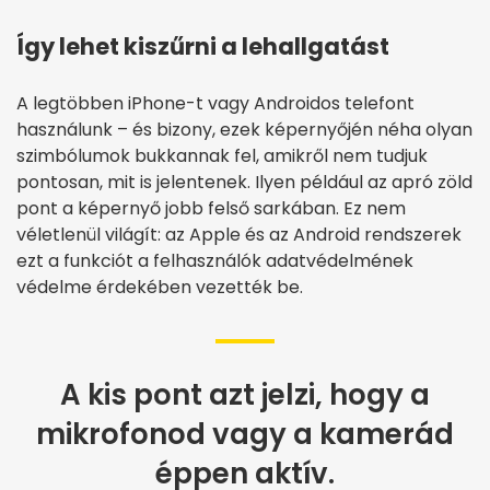
Így lehet kiszűrni a lehallgatást
A legtöbben iPhone-t vagy Androidos telefont
használunk – és bizony, ezek képernyőjén néha olyan
szimbólumok bukkannak fel, amikről nem tudjuk
pontosan, mit is jelentenek. Ilyen például az apró zöld
pont a képernyő jobb felső sarkában. Ez nem
véletlenül világít: az Apple és az Android rendszerek
ezt a funkciót a felhasználók adatvédelmének
védelme érdekében vezették be.
A kis pont azt jelzi, hogy a
mikrofonod vagy a kamerád
éppen aktív.