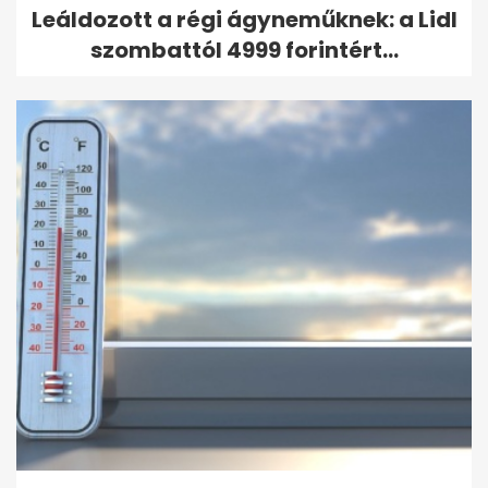
Leáldozott a régi ágyneműknek: a Lidl
szombattól 4999 forintért...