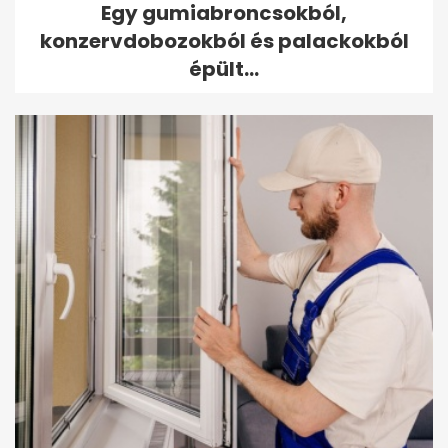
Egy gumiabroncsokból,
konzervdobozokból és palackokból
épült...