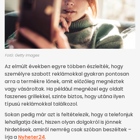
Fotó: Getty Images
Az elmúlt években egyre többen észlelték, hogy
személyre szabott reklámokkal gyakran pontosan
arra a termékre lőnek, amit előzőleg megnéztek
vagy vásároltak. Ha például megnézel egy oldalt
faszenes grillekkel, szinte biztos, hogy utána ilyen
típusú reklámokkal találkozol.
Sokan pedig már azt is feltételezik, hogy a telefonjuk
lehallgatja őket, hiszen olyan dolgokról is jönnek
hirdetések, amiről nemrég csak szóban beszéltek –
írja a
Nyheter24
.