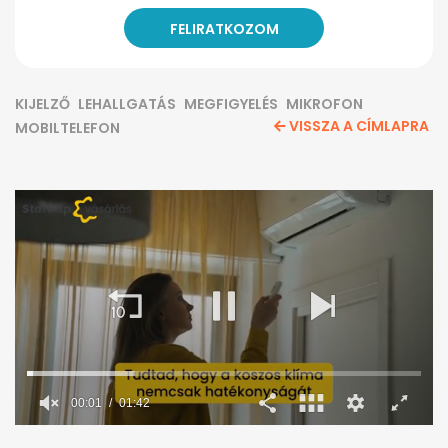
KIJELZŐ
LEHALLGATÁS
MEGFIGYELÉS
MIKROFON
VISSZA A CÍMLAPRA
MOBILTELEFON
0
seconds