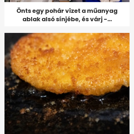
Önts egy pohár vizet a műanyag
ablak alsó sínjébe, és várj -...