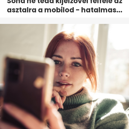
Soha ne tedd kijelzővel felfelé az
asztalra a mobilod - hatalmas...