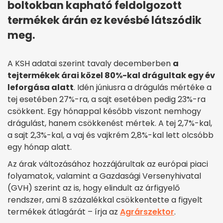
boltokban kapható feldolgozott
termékek árán ez kevésbé látszódik
meg.
A KSH adatai szerint tavaly decemberben
a
tejtermékek árai közel 80%-kal drágultak egy év
leforgása alatt
. Idén júniusra a drágulás mértéke a
tej esetében 27%-ra, a sajt esetében pedig 23%-ra
csökkent. Egy hónappal később viszont nemhogy
drágulást, hanem csökkenést mértek. A tej 2,7%-kal,
a sajt 2,3%-kal, a vaj és vajkrém 2,8%-kal lett olcsóbb
egy hónap alatt.
Az árak változásához hozzájárultak az európai piaci
folyamatok, valamint a Gazdasági Versenyhivatal
(GVH) szerint az is, hogy elindult az árfigyelő
rendszer, ami 8 százalékkal csökkentette a figyelt
termékek átlagárát – írja az
Agrárszektor
.