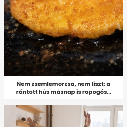
Nem zsemlemorzsa, nem liszt: a
rántott hús másnap is ropogós...