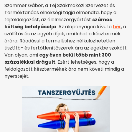
Szommer Gábor, a Tej Szakmaközi Szervezet és
Terméktanács elnökségi tagja elmondta, hogy a
tejfeldolgozást, az élelmiszergyártást
számos
költség befolyásolja
. Az alapanyagon kívül a
bér
, a
szállítás és az egyéb díjak, ami kihat a késztermék
árára. Ráadásul a termeléshez nélkülözhetetlen
tisztító- és fertőtlenítőszerek ára az egekbe szökött.
Van olyan, ami
egy éven belül több mint 300
százalékkal drágult
. Ezért lehetséges, hogy a
feldolgozott késztermékek ára nem követi mindig a
nyerstejét.