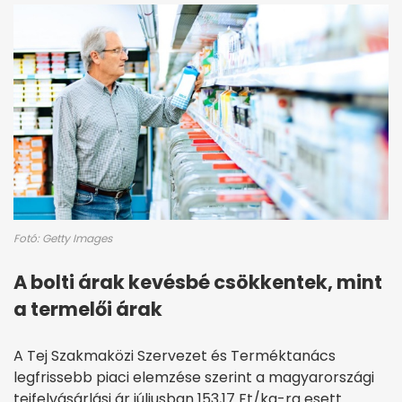
Fotó: Getty Images
A bolti árak kevésbé csökkentek, mint
a termelői árak
A Tej Szakmaközi Szervezet és Terméktanács
legfrissebb piaci elemzése szerint a magyarországi
tejfelvásárlási ár júliusban 153,17 Ft/kg-ra esett