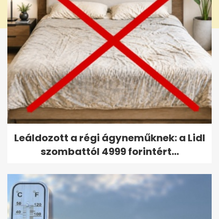
Leáldozott a régi ágyneműknek: a Lidl
szombattól 4999 forintért...