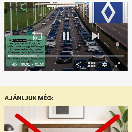
00:02
01:50
0
seconds
of
1
minute,
AJÁNLJUK MÉG:
50
seconds