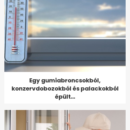
Egy gumiabroncsokból,
konzervdobozokból és palackokból
épült...