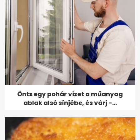
Önts egy pohár vizet a műanyag
ablak alsó sínjébe, és várj -...