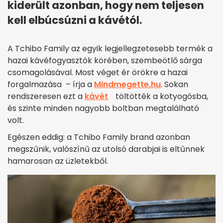
kiderült azonban, hogy nem teljesen
kell elbúcsúzni a kávétól.
A Tchibo Family az egyik legjellegzetesebb termék a
hazai kávéfogyasztók körében, szembeötlő sárga
csomagolásával. Most véget ér örökre a hazai
forgalmazása – írja a
Mindmegette.hu
. Sokan
rendszeresen ezt a
kávét
töltötték a kotyogósba,
és szinte minden nagyobb boltban megtalálható
volt.
Egészen eddig: a Tchibo Family brand azonban
megszűnik, valószínű az utolsó darabjai is eltűnnek
hamarosan az üzletekből.