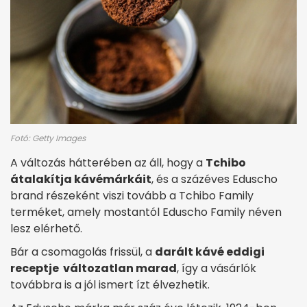
Fotó: Getty Images
A változás hátterében az áll, hogy a
Tchibo
átalakítja kávémárkáit
, és a százéves Eduscho
brand részeként viszi tovább a Tchibo Family
terméket, amely mostantól Eduscho Family néven
lesz elérhető.
Bár a csomagolás frissül, a
darált kávé eddigi
receptje változatlan marad
, így a vásárlók
továbbra is a jól ismert ízt élvezhetik.