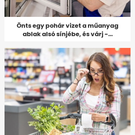
Önts egy pohár vizet a műanyag
ablak alsó sínjébe, és várj -...