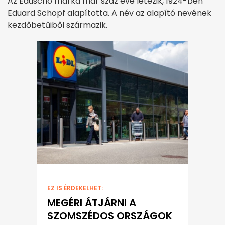
Az Eduscho márka már száz éve létezik, 1924-ben
Eduard Schopf alapította. A név az alapító nevének
kezdőbetűiből származik.
EZ IS ÉRDEKELHET:
MEGÉRI ÁTJÁRNI A
SZOMSZÉDOS ORSZÁGOK