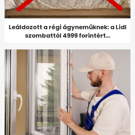
Leáldozott a régi ágyneműknek: a Lidl
szombattól 4999 forintért...