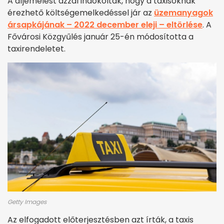
A díjemelést azzal indokolták, hogy a taxisoknak
érezhető költségemelkedéssel jár az
üzemanyagok
ársapkájának – 2022 december eleji – eltörlése
. A
Fővárosi Közgyűlés január 25-én módosította a
taxirendeletet.
Getty Images
Az elfogadott előterjesztésben azt írták, a taxis