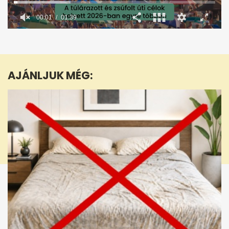
00:02
01:39
0
seconds
of
1
minute,
AJÁNLJUK MÉG:
39
seconds