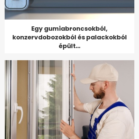
Egy gumiabroncsokból,
konzervdobozokból és palackokból
épült...