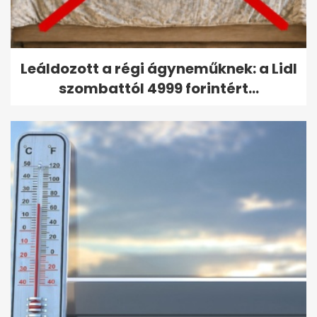
Leáldozott a régi ágyneműknek: a Lidl
szombattól 4999 forintért...