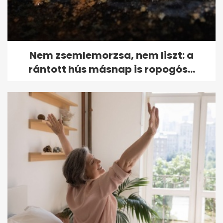
Nem zsemlemorzsa, nem liszt: a
rántott hús másnap is ropogós...