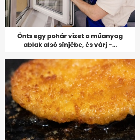
Önts egy pohár vizet a műanyag
ablak alsó sínjébe, és várj -...