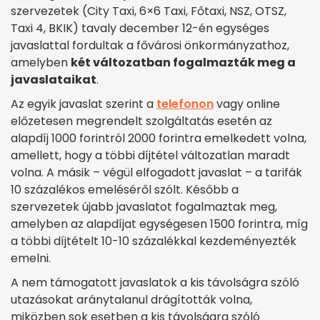
szervezetek (City Taxi, 6×6 Taxi, Főtaxi, NSZ, OTSZ,
Taxi 4, BKIK) tavaly december 12-én egységes
javaslattal fordultak a fővárosi önkormányzathoz,
amelyben
két változatban fogalmazták meg a
javaslataikat
.
Az egyik javaslat szerint a
telefonon
vagy online
előzetesen megrendelt szolgáltatás esetén az
alapdíj 1000 forintról 2000 forintra emelkedett volna,
amellett, hogy a többi díjtétel változatlan maradt
volna. A másik – végül elfogadott javaslat – a tarifák
10 százalékos emeléséről szólt. Később a
szervezetek újabb javaslatot fogalmaztak meg,
amelyben az alapdíjat egységesen 1500 forintra, míg
a többi díjtételt 10-10 százalékkal kezdeményezték
emelni.
A nem támogatott javaslatok a kis távolságra szóló
utazásokat aránytalanul drágították volna,
miközben sok esetben a kis távolságra szóló