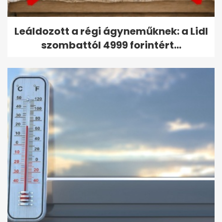
Leáldozott a régi ágyneműknek: a Lidl
szombattól 4999 forintért...