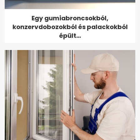
Egy gumiabroncsokból,
konzervdobozokból és palackokból
épült...