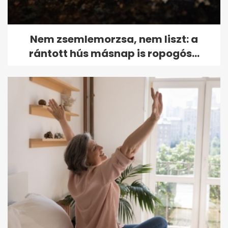
Nem zsemlemorzsa, nem liszt: a
rántott hús másnap is ropogós...