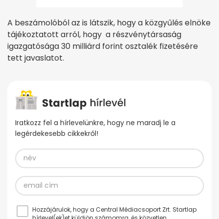
A beszámolóból az is látszik, hogy a közgyűlés elnöke
tájékoztatott arról, hogy a részvénytársaság
igazgatósága 30 milliárd forint osztalék fizetésére
tett javaslatot.
Iratkozz fel a hírlevelünkre, hogy ne maradj le a
legérdekesebb cikkekről!
Hozzájárulok, hogy a Central Médiacsoport Zrt. Startlap
hírlevel(ek)et küldjön számomra, és közvetlen