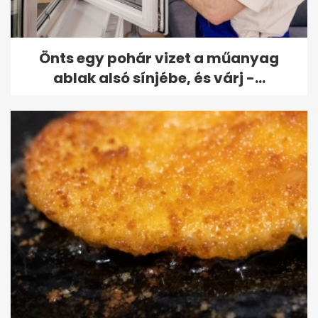
Önts egy pohár vizet a műanyag
ablak alsó sínjébe, és várj -...