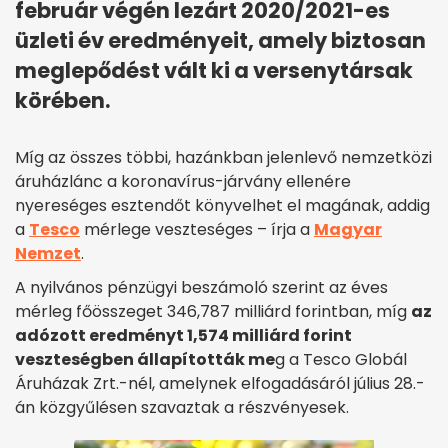
február végén lezárt 2020/2021-es
üzleti év eredményeit, amely biztosan
meglepődést vált ki a versenytársak
körében.
Míg az összes többi, hazánkban jelenlevő nemzetközi
áruházlánc a koronavírus-járvány ellenére
nyereséges esztendőt könyvelhet el magának, addig
a
Tesco
mérlege veszteséges – írja a
Magyar
Nemzet
.
A nyilvános pénzügyi beszámoló szerint az éves
mérleg főösszeget 346,787 milliárd forintban, míg
az
adózott eredményt 1,574 milliárd forint
veszteségben állapították me
g a Tesco Globál
Áruházak Zrt.-nél, amelynek elfogadásáról július 28.-
án közgyűlésen szavaztak a részvényesek.