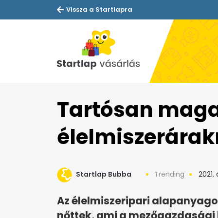
Vissza a Startlapra
Tartósan mag
élelmiszerára
Startlap Bubba
Trending
2021. á
Az élelmiszeripari alapanyagok
nőttek, ami a mezőgazdasági 