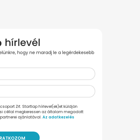
evelünkre, hogy ne maradj le a legérdekesebb
oport Zrt. Startlap hírlevel(ek)et küldjön
ési céllal megkeressen az általam megadott
partnerei ajánlatával.
Az adatkezelés