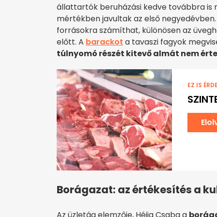
állattartók beruházási kedve továbbra is ma
mértékben javultak az első negyedévben. A 
forrásokra számíthat, különösen az üveghá
előtt. A
barackot
a tavaszi fagyok megvis
túlnyomó részét kitevő almát nem érte
EZ IS ÉRD
SZINT
Elo
Borágazat: az értékesítés a ku
Az üzletág elemzője, Héjja Csaba a
borág