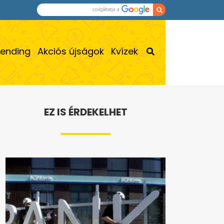
rending
Akciós újságok
Kvízek
EZ IS ÉRDEKELHET