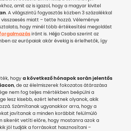
hoz, amit az is igazol, hogy a magyar kivitel
ban
. A világszintű fogyasztás közben 3 százalékkal
i visszaesés miatt – tette hozzá. Véleménye
sztalata, hogy minél több értékesítési megoldást
 forgalmazás
iránt is. Héjja Csaba szerint az
mben az európaiak akár évekig is érlelhetők, így
tték, hogy
a következő hónapok során jelentős
piacon
, de az élelmiszerek fokozatos átárazása
tsége nem fog teljes mértékben beépülni a
e lesz kisebb, ezért lehetnek olyanok, akik
ozzá. Számítanak ugyanakkor arra, hogy a
t javítanak a minden korábbit felülmúló
m sikerét vetíti előre, hogy mostanra azok a
 jól tudják a forrásokat hasznosítani –