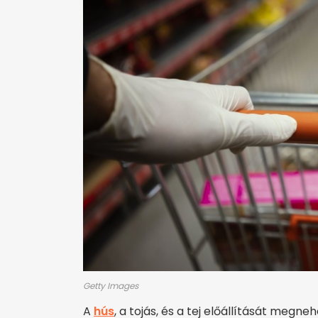
Getty Images
A
hús
, a tojás, és a tej előállítását meg