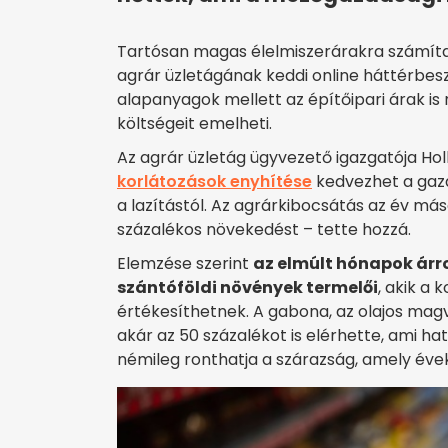
Tartósan magas élelmiszerárakra számíta
agrár üzletágának keddi online háttérbesz
alapanyagok mellett az építőipari árak i
költségeit emelheti.
Az agrár üzletág ügyvezető igazgatója Hol
korlátozások enyhítése
kedvezhet a gazd
a lazítástól. Az agrárkibocsátás az év más
százalékos növekedést – tette hozzá.
Elemzése szerint
az elmúlt hónapok ár
szántóföldi növények termelői
, akik a
értékesíthetnek. A gabona, az olajos magv
akár az 50 százalékot is elérhette, ami h
némileg ronthatja a szárazság, amely éve