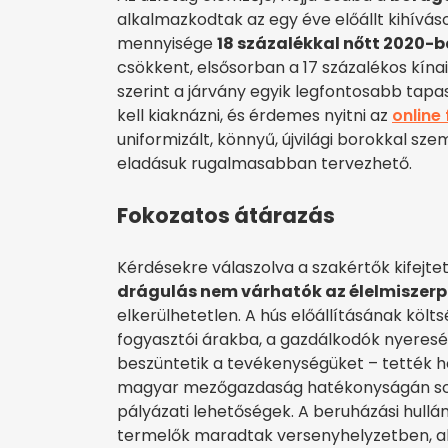
alkalmazkodtak az egy éve előállt kihívások
mennyisége
18 százalékkal nőtt 2020-
csökkent, elsősorban a 17 százalékos kína
szerint a járvány egyik legfontosabb tapa
kell kiaknázni, és érdemes nyitni az
online
uniformizált, könnyű, újvilági borokkal sze
eladásuk rugalmasabban tervezhető.
Fokozatos átárazás
Kérdésekre válaszolva a szakértők kifejte
drágulás nem várhatók az élelmiszer
elkerülhetetlen. A hús előállításának köl
fogyasztói árakba, a gazdálkodók nyereség
beszüntetik a tevékenységüket – tették h
magyar mezőgazdaság hatékonyságán soka
pályázati lehetőségek. A beruházási hullá
termelők maradtak versenyhelyzetben, akik