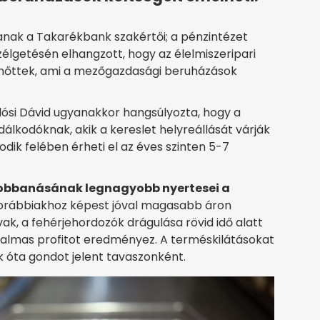
nak a Takarékbank szakértői; a pénzintézet
élgetésén elhangzott, hogy az élelmiszeripari
s nőttek, ami a mezőgazdasági beruházások
lósi Dávid ugyanakkor hangsúlyozta, hogy a
álkodóknak, akik a kereslet helyreállását várják
odik felében érheti el az éves szinten 5-7
robbanásának legnagyobb nyertesei a
 korábbiakhoz képest jóval magasabb áron
ak, a fehérjehordozók drágulása rövid idő alatt
atalmas profitot eredményez. A terméskilátásokat
k óta gondot jelent tavaszonként.