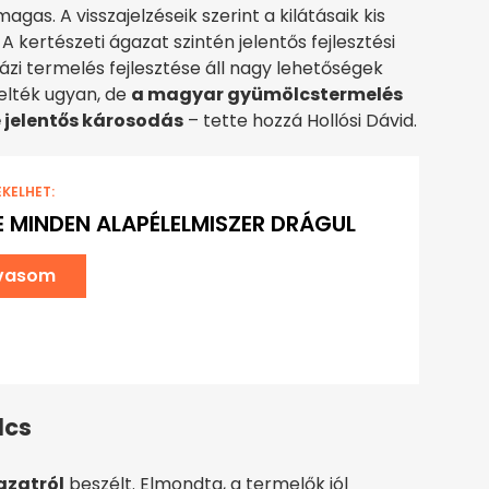
gas. A visszajelzéseik szerint a kilátásaik kis
kertészeti ágazat szintén jelentős fejlesztési
zi termelés fejlesztése áll nagy lehetőségek
elték ugyan, de
a magyar gyümölcstermelés
 jelentős károsodás
– tette hozzá Hollósi Dávid.
EKELHET:
E MINDEN ALAPÉLELMISZER DRÁGUL
lvasom
lcs
azatról
beszélt. Elmondta, a termelők jól