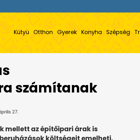
Kütyü
Otthon
Gyerek
Konyha
Szépség
T
as
kra számítanak
prilis 27.
 mellett az építőipari árak is
beruházások költségeit emelheti.