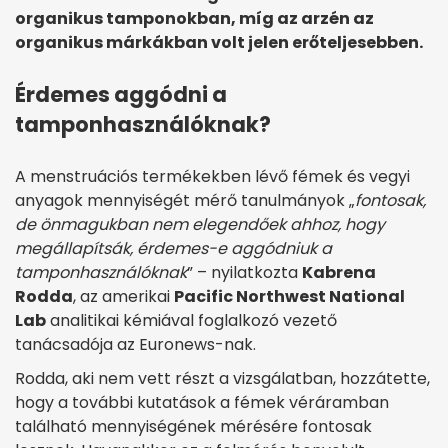
organikus tamponokban, míg az arzén az
organikus márkákban volt jelen erőteljesebben.
Érdemes aggódni a
tamponhasználóknak?
A menstruációs termékekben lévő fémek és vegyi
anyagok mennyiségét mérő tanulmányok „
fontosak,
de önmagukban nem elegendőek ahhoz, hogy
megállapítsák, érdemes-e aggódniuk a
tamponhasználóknak
” – nyilatkozta
Kabrena
Rodda
, az amerikai
Pacific Northwest National
Lab
analitikai kémiával foglalkozó vezető
tanácsadója az Euronews-nak.
Rodda, aki nem vett részt a vizsgálatban, hozzátette,
hogy a további kutatások a fémek véráramban
található mennyiségének mérésére fontosak