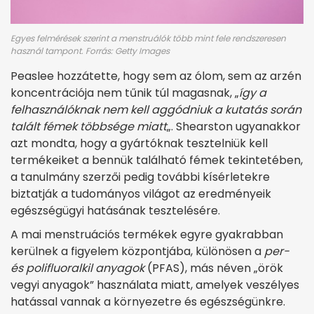
Egyes felmérések szerint a menstruálók több mint fele rendszeresen
használ tampont. Forrás: Getty Images
Peaslee hozzátette, hogy sem az ólom, sem az arzén
koncentrációja nem tűnik túl magasnak, „
így a
felhasználóknak nem kell aggódniuk a kutatás során
talált fémek többsége miatt
„. Shearston ugyanakkor
azt mondta, hogy a gyártóknak tesztelniük kell
termékeiket a bennük található fémek tekintetében,
a tanulmány szerzői pedig további kísérletekre
biztatják a tudományos világot az eredményeik
egészségügyi hatásának tesztelésére.
A mai menstruációs termékek egyre gyakrabban
kerülnek a figyelem központjába, különösen a
per-
és polifluoralkil anyagok
(PFAS), más néven „örök
vegyi anyagok” használata miatt, amelyek veszélyes
hatással vannak a környezetre és egészségünkre.