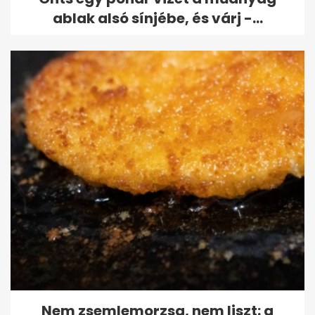
ablak alsó sínjébe, és várj -...
Nem zsemlemorzsa, nem liszt: a