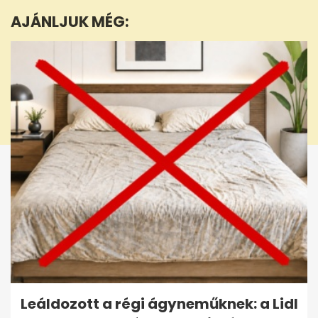
seconds
AJÁNLJUK MÉG:
Leáldozott a régi ágyneműknek: a Lidl