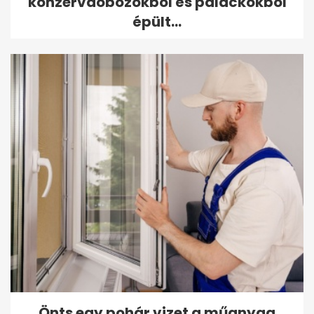
konzervdobozokból és palackokból
épült...
Önts egy pohár vizet a műanyag