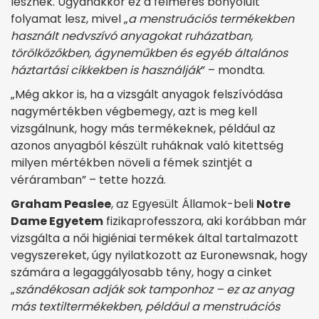
lesznek. Ugyanakkor ez a felmérés bonyolult
folyamat lesz, mivel „
a menstruációs termékekben
használt nedvszívó anyagokat ruházatban,
törölközőkben, ágyneműkben és egyéb általános
háztartási cikkekben is használják
” – mondta.
„Még akkor is, ha a vizsgált anyagok felszívódása
nagymértékben végbemegy, azt is meg kell
vizsgálnunk, hogy más termékeknek, például az
azonos anyagból készült ruháknak való kitettség
milyen mértékben növeli a fémek szintjét a
véráramban” – tette hozzá.
Graham Peaslee
, az Egyesült Államok-beli
Notre
Dame Egyetem
fizikaprofesszora, aki korábban már
vizsgálta a női higiéniai termékek által tartalmazott
vegyszereket, úgy nyilatkozott az Euronewsnak, hogy
számára a legaggályosabb tény, hogy a cinket
„
szándékosan adják sok tamponhoz – ez az anyag
más textiltermékekben, például a menstruációs