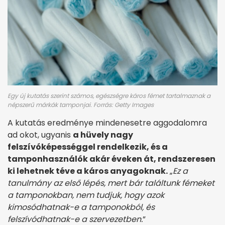
Egy új kutatás szerint számos, egészségre káros fémet tartalmaznak a
népszerű márkák tamponjai. Forrás: Getty Images
A kutatás eredménye mindenesetre aggodalomra
ad okot, ugyanis
a hüvely nagy
felszívóképességgel rendelkezik, és a
tamponhasználók akár éveken át, rendszeresen
ki lehetnek téve a káros anyagoknak.
„
Ez a
tanulmány az első lépés, mert bár találtunk fémeket
a tamponokban, nem tudjuk, hogy azok
kimosódhatnak-e a tamponokból, és
felszívódhatnak-e a szervezetben.
”