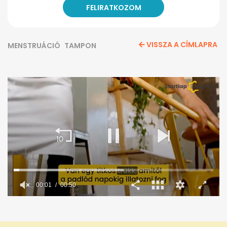
VISSZA A CÍMLAPRA
MENSTRUÁCIÓ
TAMPON
0
seconds
of
50