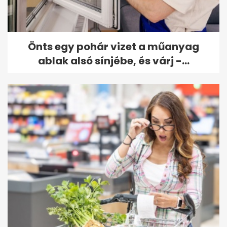
Önts egy pohár vizet a műanyag
ablak alsó sínjébe, és várj -...