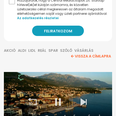
Hozzájárulok, hogy a Central Médiacsoport Zrt. Startlap
hírlevel(ek)et küldjön számomra, és közvetlen
üzletszerzési céllal megkeressen az általam megadott
elérhetőségeimen saját vagy üzleti partnerei ajánlatával.
Az adatkezelés részletei
AKCIÓ
ALDI
LIDL
REÁL
SPAR
SZŐLŐ
VÁSÁRLÁS
VISSZA A CÍMLAPRA