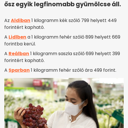
ősz egyik legfinomabb gyümölcse áll.
Az
Aldiban
1 kilogramm kék szőlő 799 helyett 449
forintért kapható.
A
Lidlben
a 1 kilogramm fehér szőlő 899 helyett 669
forintba kerül.
A
Reálban
1 kilogramm saszla szőlő 699 helyett 399
forintért kapható.
A
Sparban
1 kilogramm fehér szőlő ára 499 forint.