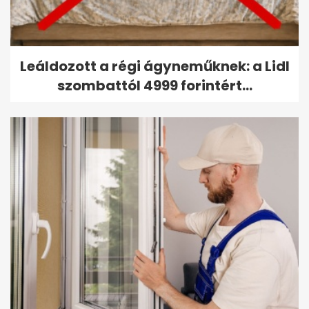
Leáldozott a régi ágyneműknek: a Lidl
szombattól 4999 forintért...