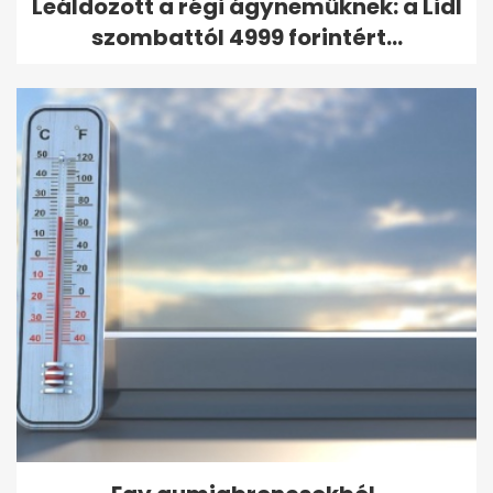
Leáldozott a régi ágyneműknek: a Lidl
szombattól 4999 forintért...