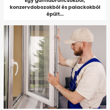
Egy gumiabroncsokból,
konzervdobozokból és palackokból
épült...