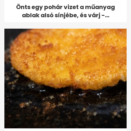
Önts egy pohár vizet a műanyag
ablak alsó sínjébe, és várj -...