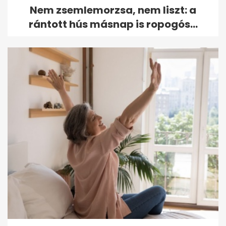
Nem zsemlemorzsa, nem liszt: a
rántott hús másnap is ropogós...