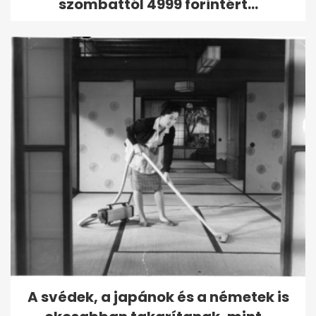
szombattól 4999 forintért...
A svédek, a japánok és a németek is