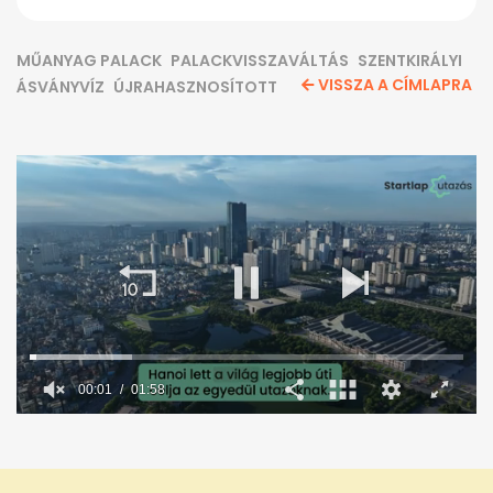
MŰANYAG PALACK
PALACKVISSZAVÁLTÁS
SZENTKIRÁLYI
VISSZA A CÍMLAPRA
ÁSVÁNYVÍZ
ÚJRAHASZNOSÍTOTT
00:02
01:58
0
seconds
of
1
minute,