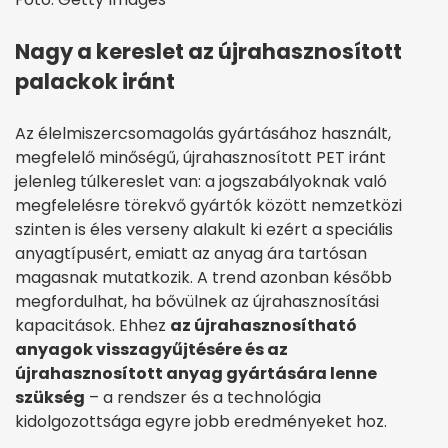
Nagy a kereslet az újrahasznosított
palackok iránt
Az élelmiszercsomagolás gyártásához használt,
megfelelő minőségű, újrahasznosított PET iránt
jelenleg túlkereslet van: a jogszabályoknak való
megfelelésre törekvő gyártók között nemzetközi
szinten is éles verseny alakult ki ezért a speciális
anyagtípusért, emiatt az anyag ára tartósan
magasnak mutatkozik. A trend azonban később
megfordulhat, ha bővülnek az újrahasznosítási
kapacitások. Ehhez
az újrahasznosítható
anyagok visszagyűjtésére és az
újrahasznosított anyag gyártására lenne
szükség
– a rendszer és a technológia
kidolgozottsága egyre jobb eredményeket hoz.