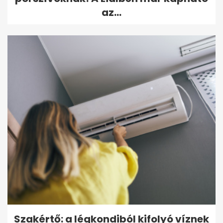
az...
Szakértő: a légkondiból kifolyó víznek