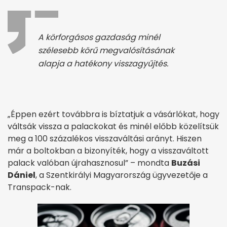
A körforgásos gazdaság minél
szélesebb körű megvalósításának
alapja a hatékony visszagyűjtés.
„Éppen ezért továbbra is bíztatjuk a vásárlókat, hogy
váltsák vissza a palackokat és minél előbb közelítsük
meg a 100 százalékos visszaváltási arányt. Hiszen
már a boltokban a bizonyíték, hogy a visszaváltott
palack valóban újrahasznosul” – mondta
Buzási
Dániel
, a Szentkirályi Magyarország ügyvezetője a
Transpack-nak.