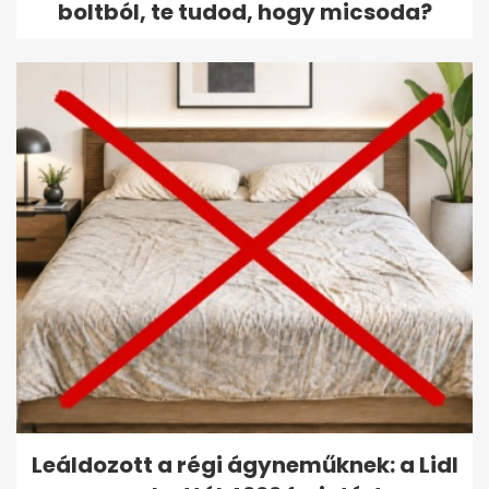
boltból, te tudod, hogy micsoda?
Leáldozott a régi ágyneműknek: a Lidl