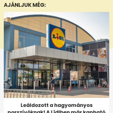
AJÁNLJUK MÉG:
58
seconds
Leáldozott a hagyományos
porszívóknak! A Lidlben már kapható