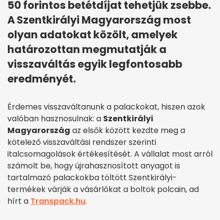
50 forintos betétdíjat tehetjük zsebbe.
A Szentkirályi Magyarország most
olyan adatokat közölt, amelyek
határozottan megmutatják a
visszaváltás egyik legfontosabb
eredményét.
Érdemes visszaváltanunk a palackokat, hiszen azok
valóban hasznosulnak: a
Szentkirályi
Magyarország
az elsők között kezdte meg a
kötelező visszaváltási rendszer szerinti
italcsomagolások értékesítését. A vállalat most arról
számolt be, hogy újrahasznosított anyagot is
tartalmazó palackokba töltött Szentkirályi-
termékek várják a vásárlókat a boltok polcain, ad
hírt a
Transpack.hu
.