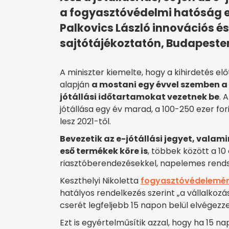
a fogyasztóvédelmi hatóság ell
Palkovics László innovációs és
sajtótájékoztatón, Budapeste
A miniszter kiemelte, hogy a kihirdetés elő
alapján
a mostani egy évvel szemben a 
jótállási időtartamokat vezetnek be
. 
jótállása egy év marad, a 100-250 ezer f
lesz 2021-től.
Bevezetik az e-jótállási jegyet, valami
eső termékek köre is
, többek között a 10
riasztóberendezésekkel, napelemes rend
Keszthelyi Nikoletta
fogyasztóvédelemér
hatályos rendelkezés szerint „a vállalkozás
cserét legfeljebb 15 napon belül elvégezze
Ezt is egyértelműsítik azzal, hogy ha 15 n