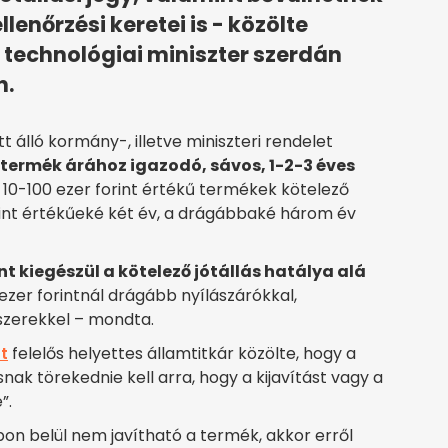
enőrzési keretei is - közölte
 technológiai miniszter szerdán
n.
tt álló kormány-, illetve miniszteri rendelet
termék árához igazodó, sávos, 1-2-3 éves
A 10-100 ezer forint értékű termékek kötelező
orint értékűeké két év, a drágábbaké három év
nt kiegészül a kötelező jótállás hatálya alá
 ezer forintnál drágább nyílászárókkal,
szerekkel – mondta.
t
felelős helyettes államtitkár közölte, hogy a
nak törekednie kell arra, hogy a kijavítást vagy a
”.
apon belül nem javítható a termék, akkor erről