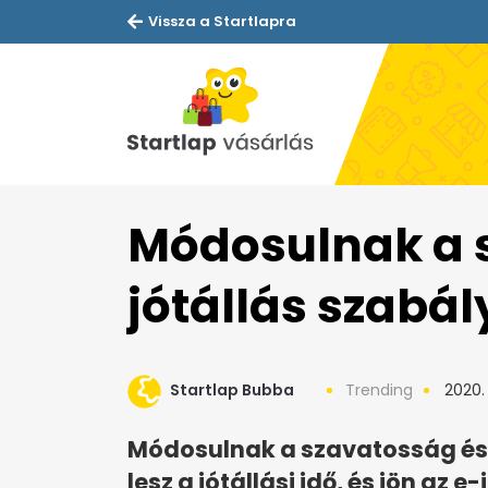
Vissza a Startlapra
Módosulnak a 
jótállás szabál
Startlap Bubba
Trending
2020. 
Módosulnak a szavatosság és j
lesz a jótállási idő, és jön az 