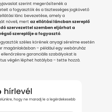
nyjavaslat szerint megerősítenék a
teit a fogyasztók és a tisztességes jogkövető
ellátási lánc bevezetése, amely a
át növeli, mert
az ellátási láncban szereplő
dó szervezettel szemben eljárhat a
végső szereplője a fogyasztó
.
fogyasztók széles körének anyagi sérelme esetén
kár magánlakásban – például egy webáruház
 ellenőrzésre garanciális szabályokat is
tus végén léphet hatályba – tette hozzá.
evelünkre, hogy ne maradj le a legérdekesebb