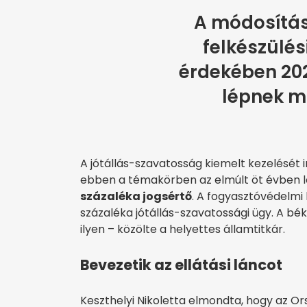
A módosítás
felkészülés
érdekében 2021
lépnek m
A jótállás-szavatosság kiemelt kezelését
ebben a témakörben az elmúlt öt évben le
százaléka jogsértő
. A fogyasztóvédelmi
százaléka jótállás-szavatossági ügy. A béké
ilyen – közölte a helyettes államtitkár.
Bevezetik az ellátási láncot
Keszthelyi Nikoletta elmondta, hogy az Or