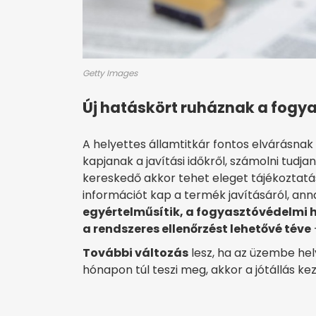
Getty Images
Új hatáskört ruháznak a fogy
A helyettes államtitkár fontos elvárásnak
kapjanak a javítási időkről, számolni tudja
kereskedő akkor tehet eleget tájékoztatá
információt kap a termék javításáról, anna
egyértelműsítik, a fogyasztóvédelmi h
a rendszeres ellenőrzést lehetővé téve
További változás
lesz, ha az üzembe hel
hónapon túl teszi meg, akkor a jótállás kez