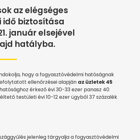
ok az elégséges
i idő biztosítása
. január elsejével
ajd hatályba.
 indokolja, hogy a fogyasztóvédelmi hatóságnak
folytatott ellenőrzései alapján
az üzletek 45
 hatósághoz érkező évi 30-33 ezer panasz 40
ltető testületi évi 10-12 ezer ügyből 37 százalék
szággyűlés jelenleg tárgyalja a fogyasztóvédelmi