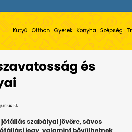
Kütyü
Otthon
Gyerek
Konyha
Szépség
T
szavatosság és
yai
június 10.
ótállás szabályai jövőre, sávos
e-jótállási jegy, valamint bővülhetnek