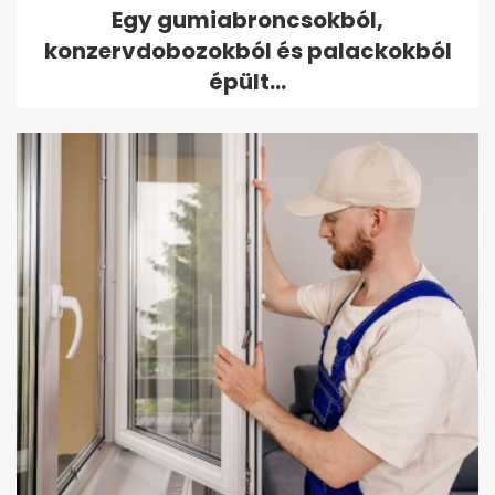
Egy gumiabroncsokból,
konzervdobozokból és palackokból
épült...