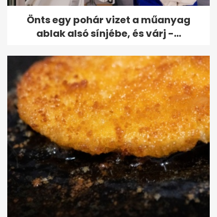
Önts egy pohár vizet a műanyag
ablak alsó sínjébe, és várj -...