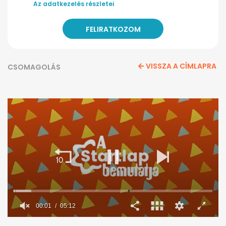
Az adatkezelés részletei
VISSZA A CÍMLAPRA
CSOMAGOLÁS
00:02
05:12
0