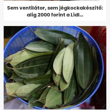
Sem ventilátor, sem jégkockakészítő:
alig 2000 forint a Lidl...