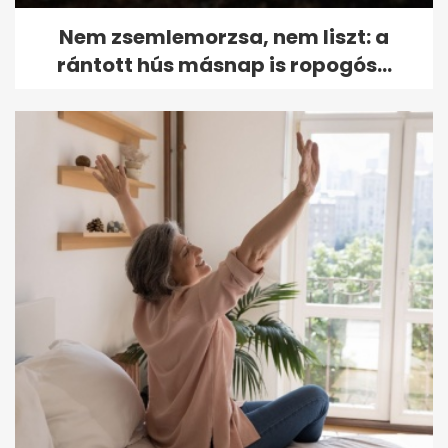
Nem zsemlemorzsa, nem liszt: a
rántott hús másnap is ropogós...