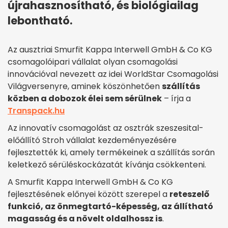
újrahasznosítható, és biológiailag
lebontható.
Az ausztriai Smurfit Kappa Interwell GmbH & Co KG
csomagolóipari vállalat olyan csomagolási
innovációval nevezett az idei WorldStar Csomagolási
Világversenyre, aminek köszönhetően
szállítás
közben a dobozok élei sem sérülnek
– írja a
Transpack.hu
Az innovatív csomagolást az osztrák szeszesital-
előállító Stroh vállalat kezdeményezésére
fejlesztették ki, amely termékeinek a szállítás során
keletkező sérüléskockázatát kívánja csökkenteni.
A Smurfit Kappa Interwell GmbH & Co KG
fejlesztésének előnyei között szerepel a
reteszelő
funkció, az önmegtartó-képesség, az állítható
magasság és a növelt oldalhossz is
.