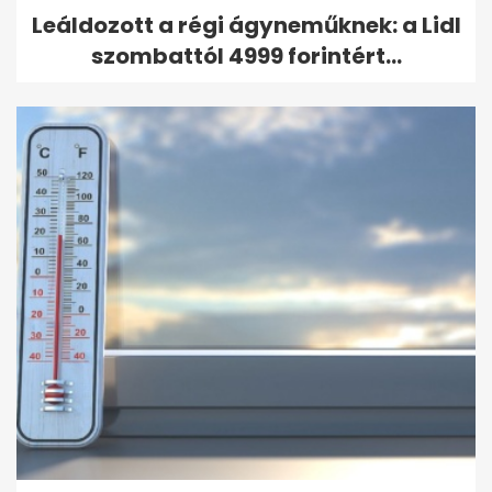
Leáldozott a régi ágyneműknek: a Lidl
szombattól 4999 forintért...