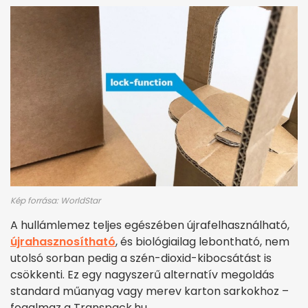
Kép forrása: WorldStar
A hullámlemez teljes egészében újrafelhasználható,
újrahasznosítható
, és biológiailag lebontható, nem
utolsó sorban pedig a szén-dioxid-kibocsátást is
csökkenti. Ez egy nagyszerű alternatív megoldás
standard műanyag vagy merev karton sarkokhoz –
fogalmaz a Transpack.hu.