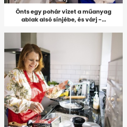
Önts egy pohár vizet a műanyag
ablak alsó sínjébe, és várj -...