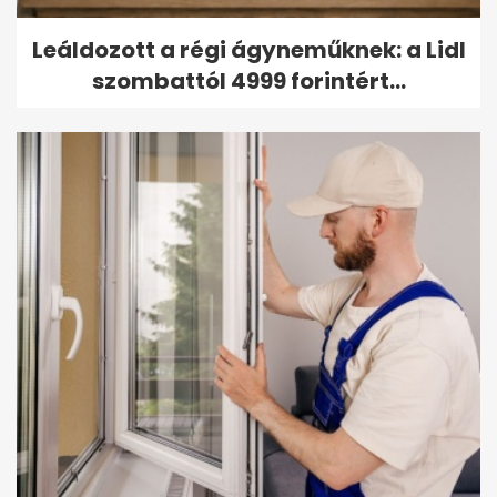
Leáldozott a régi ágyneműknek: a Lidl
szombattól 4999 forintért...