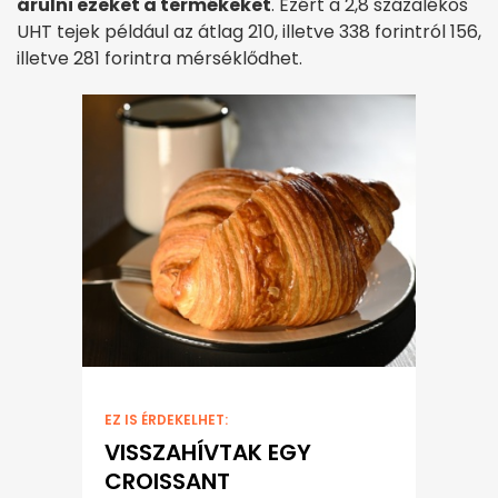
árulni ezeket a termékeket
. Ezért a 2,8 százalékos
UHT tejek például az átlag 210, illetve 338 forintról 156,
illetve 281 forintra mérséklődhet.
EZ IS ÉRDEKELHET:
VISSZAHÍVTAK EGY
CROISSANT