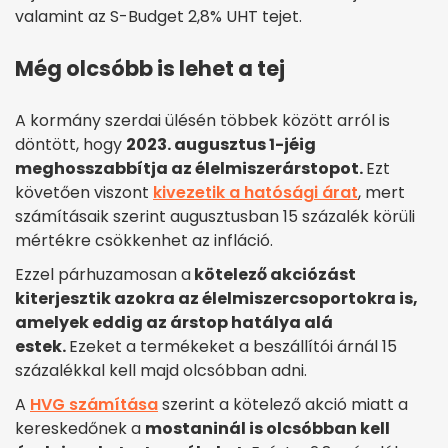
valamint az S-Budget 2,8% UHT tejet.
Még olcsóbb is lehet a tej
A kormány szerdai ülésén többek között arról is
döntött, hogy
2023. augusztus 1-jéig
meghosszabbítja az élelmiszerárstopot.
Ezt
követően viszont
kivezetik a hatósági árat
, mert
számításaik szerint augusztusban 15 százalék körüli
mértékre csökkenhet az infláció.
Ezzel párhuzamosan a
kötelező akciózást
kiterjesztik azokra az élelmiszercsoportokra is,
amelyek eddig az árstop hatálya alá
estek.
Ezeket a termékeket a beszállítói árnál 15
százalékkal kell majd olcsóbban adni.
A
HVG számítása
szerint a kötelező akció miatt a
kereskedőnek a
mostaninál is olcsóbban kell