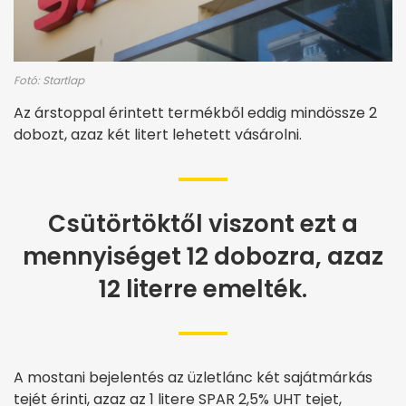
Fotó: Startlap
Az árstoppal érintett termékből eddig mindössze 2
dobozt, azaz két litert lehetett vásárolni.
Csütörtöktől viszont ezt a
mennyiséget 12 dobozra, azaz
12 literre emelték.
A mostani bejelentés az üzletlánc két sajátmárkás
tejét érinti, azaz az 1 litere SPAR 2,5% UHT tejet,