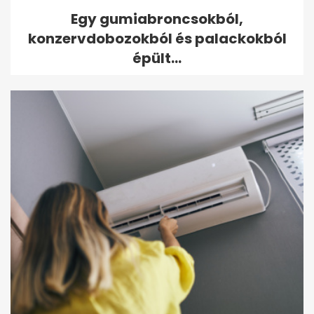
Egy gumiabroncsokból,
konzervdobozokból és palackokból
épült...