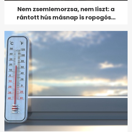
Nem zsemlemorzsa, nem liszt: a
rántott hús másnap is ropogós...