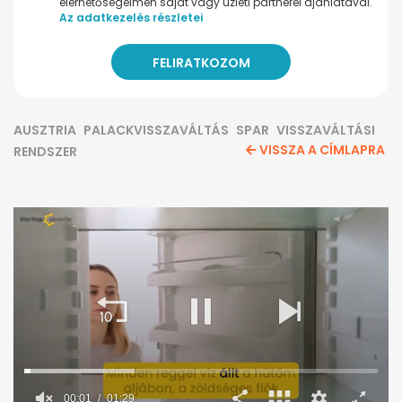
elérhetőségeimen saját vagy üzleti partnerei ajánlatával.
Az adatkezelés részletei
AUSZTRIA
PALACKVISSZAVÁLTÁS
SPAR
VISSZAVÁLTÁSI
VISSZA A CÍMLAPRA
RENDSZER