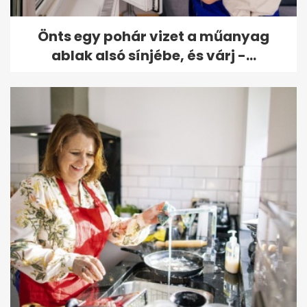
Önts egy pohár vizet a műanyag
ablak alsó sínjébe, és várj -...