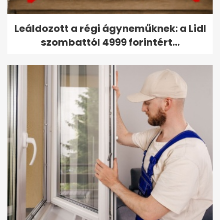
Leáldozott a régi ágyneműknek: a Lidl
szombattól 4999 forintért...