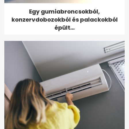
Egy gumiabroncsokból,
konzervdobozokból és palackokból
épült...