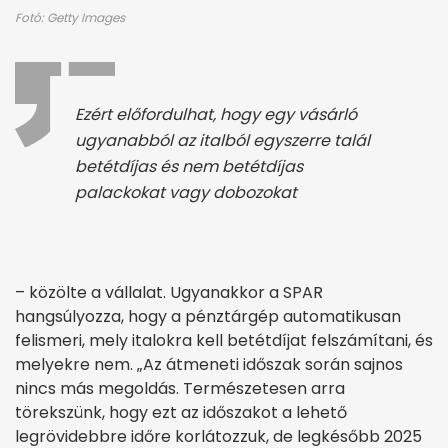
Fotó: Getty Images
Ezért előfordulhat, hogy egy vásárló
ugyanabból az italból egyszerre talál
betétdíjas és nem betétdíjas
palackokat vagy dobozokat
– közölte a vállalat. Ugyanakkor a SPAR
hangsúlyozza, hogy a pénztárgép automatikusan
felismeri, mely italokra kell betétdíjat felszámítani, és
melyekre nem. „Az átmeneti időszak során sajnos
nincs más megoldás. Természetesen arra
törekszünk, hogy ezt az időszakot a lehető
legrövidebbre időre korlátozzuk, de legkésőbb 2025