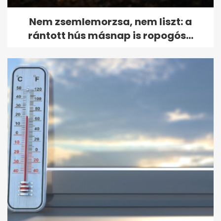
Nem zsemlemorzsa, nem liszt: a
rántott hús másnap is ropogós...