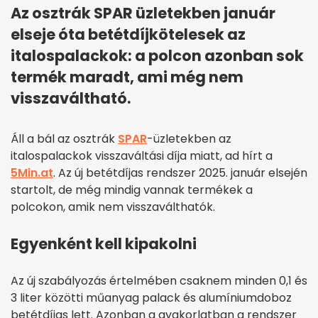
Az osztrák SPAR üzletekben január
elseje óta betétdíjkötelesek az
italospalackok: a polcon azonban sok
termék maradt, ami még nem
visszaváltható.
Áll a bál az osztrák
SPAR
-üzletekben az
italospalackok visszaváltási díja miatt, ad hírt a
5Min.at
. Az új betétdíjas rendszer 2025. január elsején
startolt, de még mindig vannak termékek a
polcokon, amik nem visszaválthatók.
Egyenként kell kipakolni
Az új szabályozás értelmében csaknem minden 0,1 és
3 liter közötti műanyag palack és alumíniumdoboz
betétdíjas lett. Azonban a gyakorlatban a rendszer