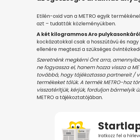
Etilén-oxid van a METRO egyik termékének 
azt – tudatták közleményükben.
A két kilogrammos Aro pulykasonkáról
kockázatokkal csak a hosszútávú és nagy
ellenére megteszi a szükséges óvintézke
Szeretnénk megkérni Önt arra, amennyibe
ne fogyassza el, hanem hozza vissza a ME
továbbá, hogy tájékoztassa partnereit / vá
termékeket tőlük. A termék METRO-hoz tört
visszatérítjük, kérjük, forduljon bármelyik
METRO a tájékoztatójában.
Iratkozz fel a hírl