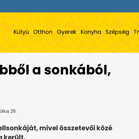
Kütyü
Otthon
Gyerek
Konyha
Szépség
T
ebből a sonkából,
úlius 26.
lsonkáját, mivel összetevői közé
 került.