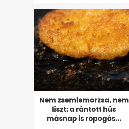
Nem zsemlemorzsa, nem
liszt: a rántott hús
másnap is ropogós...