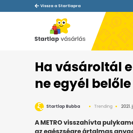
Vissza a Startlapra
Ha vásároltál 
ne egyél belőle
Startlap Bubba
Trending
2021. j
A METRO visszahívta pulykamel
az egészségre ártalmas anyag