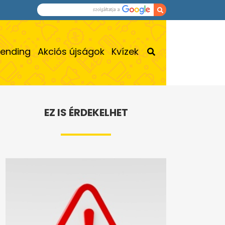
rending
Akciós újságok
Kvízek
EZ IS ÉRDEKELHET