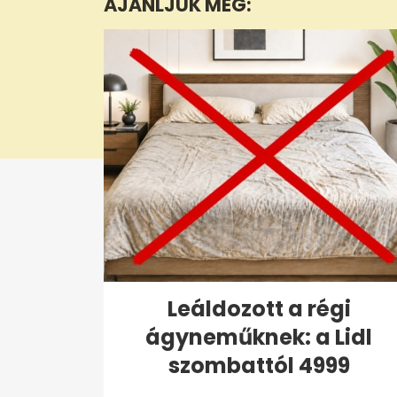
AJÁNLJUK MÉG:
6
seconds
Volume
0%
Leáldozott a régi
ágyneműknek: a Lidl
szombattól 4999
forintért...