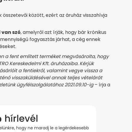
összetevői között, ezért az áruház visszahívja
 van szó
, amelyről azt írják, hogy bár krónikus
 mennyiségű fogyasztás járhat, a cég ennek
déseket.
n a fent említett terméket megvásárolta, hogy
TRO Kereskedelmi Kft. áruházaiba. Kérjük
sárlóit a fentiekről, valamint vegye vissza a
énő visszaküldésével annak teljes vételárát
 üzletünk ügyfélszolgálatához 2021.09.10-ig
– írja a
evelünkre, hogy ne maradj le a legérdekesebb