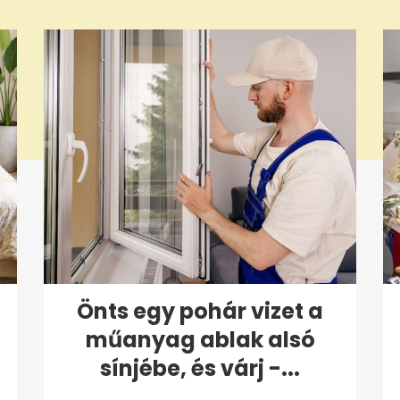
Önts egy pohár vizet a
műanyag ablak alsó
sínjébe, és várj -...