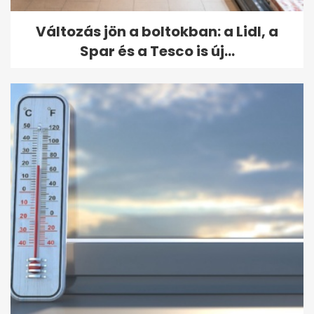
Változás jön a boltokban: a Lidl, a
Spar és a Tesco is új...