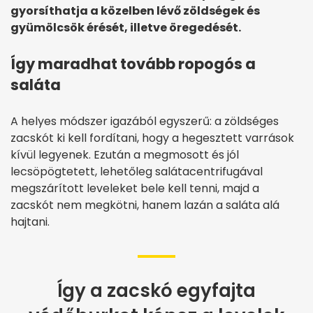
gyorsíthatja a közelben lévő zöldségek és
gyümölcsök érését, illetve öregedését.
Így maradhat tovább ropogós a
saláta
A helyes módszer igazából egyszerű: a zöldséges
zacskót ki kell fordítani, hogy a hegesztett varrások
kívül legyenek. Ezután a megmosott és jól
lecsöpögtetett, lehetőleg salátacentrifugával
megszárított leveleket bele kell tenni, majd a
zacskót nem megkötni, hanem lazán a saláta alá
hajtani.
Így a zacskó egyfajta