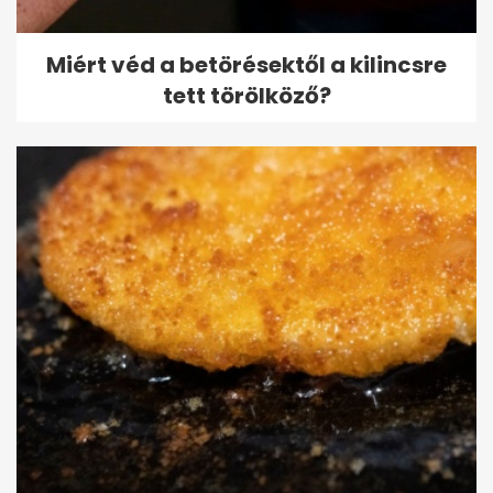
Miért véd a betörésektől a kilincsre
tett törölköző?