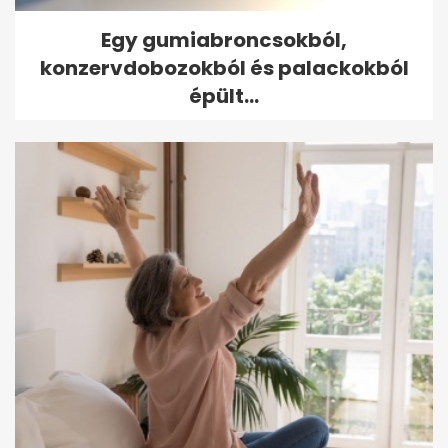
Egy gumiabroncsokból,
konzervdobozokból és palackokból
épült...