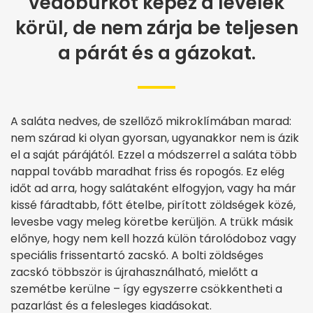
védőburkot képez a levelek
körül, de nem zárja be teljesen
a párát és a gázokat.
A saláta nedves, de szellőző mikroklímában marad:
nem szárad ki olyan gyorsan, ugyanakkor nem is ázik
el a saját párájától. Ezzel a módszerrel a saláta több
nappal tovább maradhat friss és ropogós. Ez elég
időt ad arra, hogy salátaként elfogyjon, vagy ha már
kissé fáradtabb, főtt ételbe, pirított zöldségek közé,
levesbe vagy meleg köretbe kerüljön. A trükk másik
előnye, hogy nem kell hozzá külön tárolódoboz vagy
speciális frissentartó zacskó. A bolti zöldséges
zacskó többször is újrahasználható, mielőtt a
szemétbe kerülne – így egyszerre csökkentheti a
pazarlást és a felesleges kiadásokat.