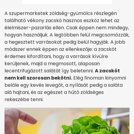
A szupermarketek zöldség-gyümölcs részlegén
található vékony zacskó hasznos eszköz lehet az
élelmiszer-pazarlás ellen. Csak éppen nem mindegy,
hogyan használjuk. A legtöbben felül megcsomózzák,
a hegesztett varrásokat pedig belül hagyják. A jobb
módszer ennek éppen az ellenkezője: a zacskót
érdemes kifordítani, hogy a varrások kívülre
kerüljenek, majd a megmosott, alaposan
lecentrifugázott salátát így beletenni.
A zacskót
nem kell szorosan bekötni.
Elég finoman kinyomni
belőle egy kevés levegőt, a nyílását pedig a saláta
alá hajtani, és az egészet a hűtő zöldséges
rekeszébe tenni.