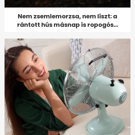
Nem zsemlemorzsa, nem liszt: a
rántott hús másnap is ropogós...