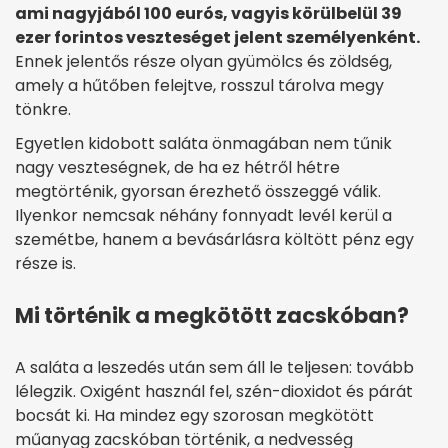
ami nagyjából 100 eurós, vagyis körülbelül 39
ezer forintos veszteséget jelent személyenként.
Ennek jelentős része olyan gyümölcs és zöldség,
amely a hűtőben felejtve, rosszul tárolva megy
tönkre.
Egyetlen kidobott saláta önmagában nem tűnik
nagy veszteségnek, de ha ez hétről hétre
megtörténik, gyorsan érezhető összeggé válik.
Ilyenkor nemcsak néhány fonnyadt levél kerül a
szemétbe, hanem a bevásárlásra költött pénz egy
része is.
Mi történik a megkötött zacskóban?
A saláta a leszedés után sem áll le teljesen: tovább
lélegzik. Oxigént használ fel, szén-dioxidot és párát
bocsát ki. Ha mindez egy szorosan megkötött
műanyag zacskóban történik, a nedvesség