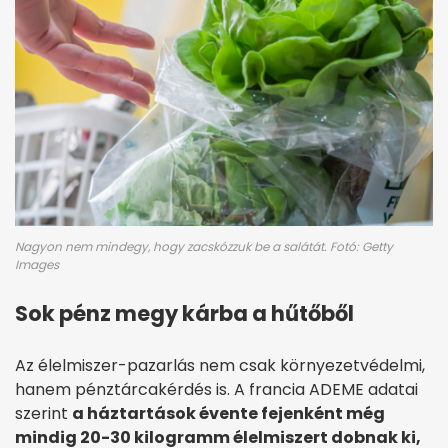
Nagyon nem mindegy, hogy zacskózzuk be a salátát. Fotó: Getty
Images
Sok pénz megy kárba a hűtőből
Az élelmiszer-pazarlás nem csak környezetvédelmi,
hanem pénztárcakérdés is. A francia ADEME adatai
szerint
a háztartások évente fejenként még
mindig 20-30 kilogramm élelmiszert dobnak ki,