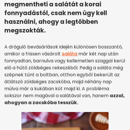
megmentheti a salátát a korai
fonnyadástól, csak nem úgy kell
használni, ahogy a legtöbben
megszokták.
A dráguló bevásárlások idején különösen bosszantó,
amikor a frissen vásárolt
saláta
már két nap után
fonnyadtan, barnulva vagy kellemetlen szaggal kerül
elő a hűtő zöldséges rekeszéből. Pedig a saláta még
szépnek tűnt a boltban, otthon egyből bekerült az
átlátszó zöldséges zacskóba, majd néhány nap
múlva már a kukában köt majd ki. A probléma
sokszor nem magával a salátával van, hanem
azzal,
ahogyan a zacskóba tesszük.