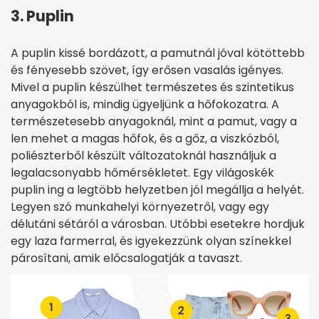
3. Puplin
A puplin kissé bordázott, a pamutnál jóval kötöttebb
és fényesebb szövet, így erősen vasalás igényes.
Mivel a puplin készülhet természetes és szintetikus
anyagokból is, mindig ügyeljünk a hőfokozatra. A
természetesebb anyagoknál, mint a pamut, vagy a
len mehet a magas hőfok, és a gőz, a viszkózból,
poliészterből készült változatoknál használjuk a
legalacsonyabb hőmérsékletet. Egy világoskék
puplin ing a legtöbb helyzetben jól megállja a helyét.
Legyen szó munkahelyi környezetről, vagy egy
délutáni sétáról a városban. Utóbbi esetekre hordjuk
egy laza farmerral, és igyekezzünk olyan színekkel
párosítani, amik előcsalogatják a tavaszt.