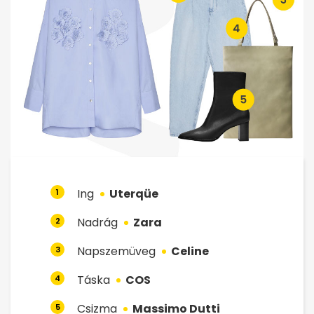
Ing
Uterqüe
1
Nadrág
Zara
2
Napszemüveg
Celine
3
Táska
COS
4
Csizma
Massimo Dutti
5