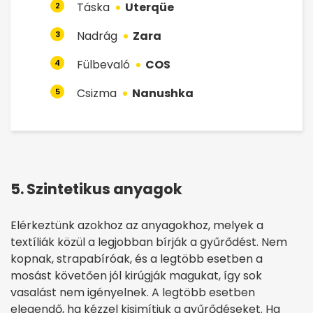
Táska
Uterqüe
2
Nadrág
Zara
3
Fülbevaló
COS
4
Csizma
Nanushka
5
5. Szintetikus anyagok
Elérkeztünk azokhoz az anyagokhoz, melyek a
textíliák közül a legjobban bírják a gyűrődést. Nem
kopnak, strapabíróak, és a legtöbb esetben a
mosást követően jól kirúgják magukat, így sok
vasalást nem igényelnek. A legtöbb esetben
elegendő, ha kézzel kisimítjuk a gyűrődéseket. Ha