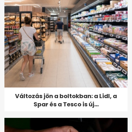
Változás jön a boltokban: a Lidl, a
Spar és a Tesco is új...