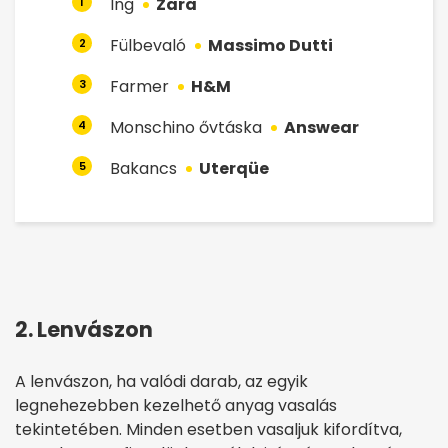
Ing
Zara
1
Fülbevaló
Massimo Dutti
2
Farmer
H&M
3
Monschino ővtáska
Answear
4
Bakancs
Uterqüe
5
2. Lenvászon
A lenvászon, ha valódi darab, az egyik
legnehezebben kezelhető anyag vasalás
tekintetében. Minden esetben vasaljuk kifordítva,