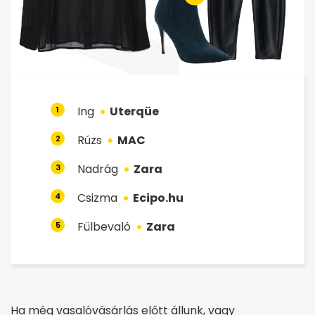
Ing
Uterqüe
1
Rúzs
MAC
2
Nadrág
Zara
3
Csizma
Ecipo.hu
4
Fülbevaló
Zara
5
Ha még vasalóvásárlás előtt állunk, vagy