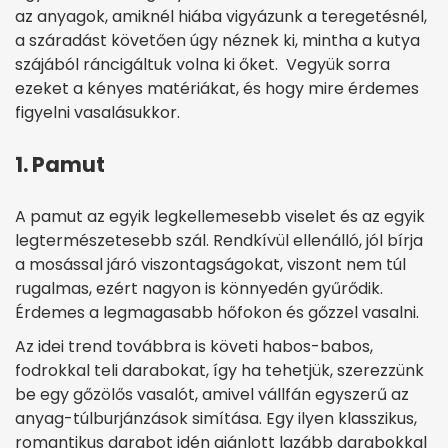
az anyagok, amiknél hiába vigyázunk a teregetésnél,
a száradást követően úgy néznek ki, mintha a kutya
szájából ráncigáltuk volna ki őket. Vegyük sorra
ezeket a kényes matériákat, és hogy mire érdemes
figyelni vasalásukkor.
1. Pamut
A pamut az egyik legkellemesebb viselet és az egyik
legtermészetesebb szál. Rendkívül ellenálló, jól bírja
a mosással járó viszontagságokat, viszont nem túl
rugalmas, ezért nagyon is könnyedén gyűrődik.
Érdemes a legmagasabb hőfokon és gőzzel vasalni.
Az idei trend továbbra is követi habos-babos,
fodrokkal teli darabokat, így ha tehetjük, szerezzünk
be egy gőzölős vasalót, amivel vállfán egyszerű az
anyag-túlburjánzások simítása. Egy ilyen klasszikus,
romantikus darabot idén ajánlott lazább darabokkal