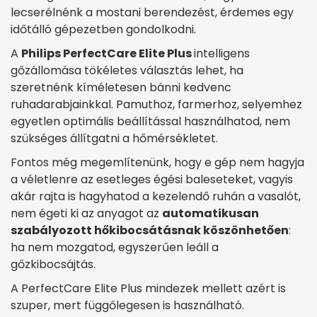
lecserélnénk a mostani berendezést, érdemes egy
időtálló gépezetben gondolkodni.
A
Philips PerfectCare Elite Plus
intelligens
gőzállomása tökéletes választás lehet, ha
szeretnénk kíméletesen bánni kedvenc
ruhadarabjainkkal. Pamuthoz, farmerhoz, selyemhez
egyetlen optimális beállítással használhatod, nem
szükséges állítgatni a hőmérsékletet.
Fontos még megemlítenünk, hogy e gép nem hagyja
a véletlenre az esetleges égési baleseteket, vagyis
akár rajta is hagyhatod a kezelendő ruhán a vasalót,
nem égeti ki az anyagot az
automatikusan
szabályozott hőkibocsátásnak köszönhetően
:
ha nem mozgatod, egyszerűen leáll a
gőzkibocsájtás.
A PerfectCare Elite Plus mindezek mellett azért is
szuper, mert függőlegesen is használható.