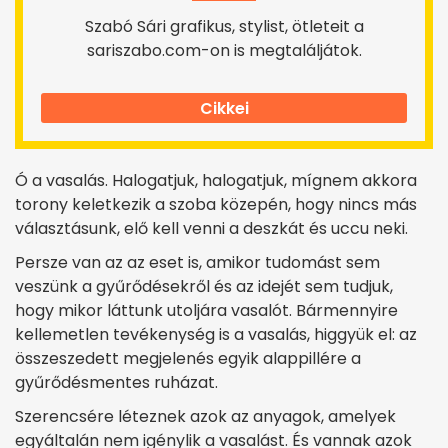
Szabó Sári grafikus, stylist, ötleteit a
sariszabo.com-on is megtaláljátok.
Cikkei
Ó a vasalás. Halogatjuk, halogatjuk, mígnem akkora
torony keletkezik a szoba közepén, hogy nincs más
választásunk, elő kell venni a deszkát és uccu neki.
Persze van az az eset is, amikor tudomást sem
veszünk a gyűrődésekről és az idejét sem tudjuk,
hogy mikor láttunk utoljára vasalót. Bármennyire
kellemetlen tevékenység is a vasalás, higgyük el: az
összeszedett megjelenés egyik alappillére a
gyűrődésmentes ruházat.
Szerencsére léteznek azok az anyagok, amelyek
egyáltalán nem igénylik a vasalást. És vannak azok