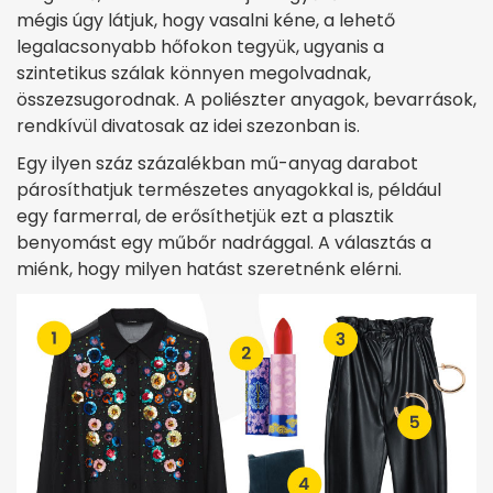
mégis úgy látjuk, hogy vasalni kéne, a lehető
legalacsonyabb hőfokon tegyük, ugyanis a
szintetikus szálak könnyen megolvadnak,
összezsugorodnak. A poliészter anyagok, bevarrások,
rendkívül divatosak az idei szezonban is.
Egy ilyen száz százalékban mű-anyag darabot
párosíthatjuk természetes anyagokkal is, például
egy farmerral, de erősíthetjük ezt a plasztik
benyomást egy műbőr nadrággal. A választás a
miénk, hogy milyen hatást szeretnénk elérni.