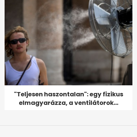
"Teljesen haszontalan": egy fizikus
elmagyarázza, a ventilátorok...