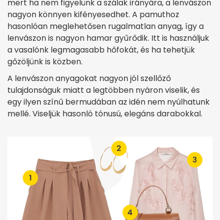
mert ha nem figyelünk a szálak irányára, a lenvászon
nagyon könnyen kifényesedhet. A pamuthoz
hasonlóan meglehetősen rugalmatlan anyag, így a
lenvászon is nagyon hamar gyűrődik. Itt is használjuk
a vasalónk legmagasabb hőfokát, és ha tehetjük
gőzöljünk is közben.
A lenvászon anyagokat nagyon jól szellőző
tulajdonságuk miatt a legtöbben nyáron viselik, és
egy ilyen színű bermudában az idén nem nyúlhatunk
mellé. Viseljük hasonló tónusú, elegáns darabokkal.