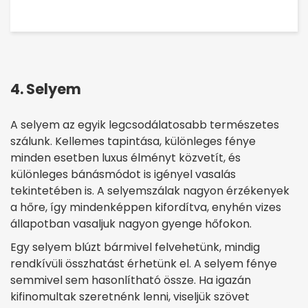
4. Selyem
A selyem az egyik legcsodálatosabb természetes
szálunk. Kellemes tapintása, különleges fénye
minden esetben luxus élményt közvetít, és
különleges bánásmódot is igényel vasalás
tekintetében is. A selyemszálak nagyon érzékenyek
a hőre, így mindenképpen kifordítva, enyhén vizes
állapotban vasaljuk nagyon gyenge hőfokon.
Egy selyem blúzt bármivel felvehetünk, mindig
rendkívüli összhatást érhetünk el. A selyem fénye
semmivel sem hasonlítható össze. Ha igazán
kifinomultak szeretnénk lenni, viseljük szövet