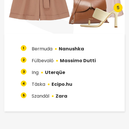
Bermuda
Nanushka
1
Fülbevaló
Massimo Dutti
2
Ing
Uterqüe
3
Táska
Ecipo.hu
4
Szandál
Zara
5