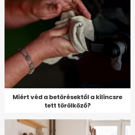
Miért véd a betörésektől a kilincsre
tett törölköző?