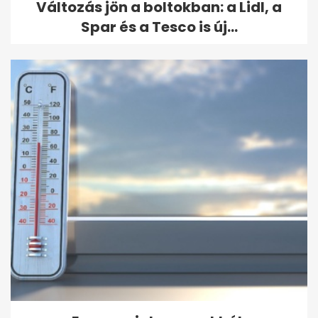
Változás jön a boltokban: a Lidl, a
Spar és a Tesco is új...