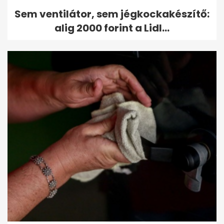
Sem ventilátor, sem jégkockakészítő:
alig 2000 forint a Lidl...