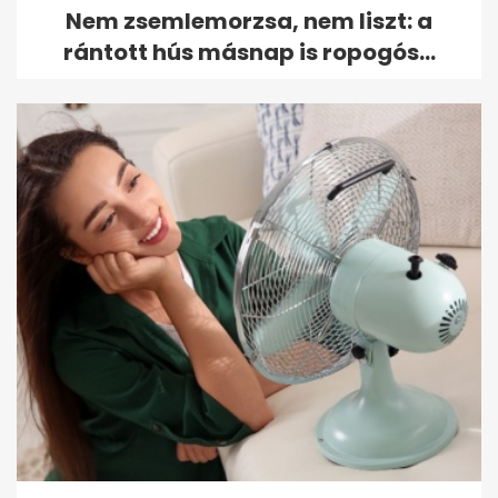
Nem zsemlemorzsa, nem liszt: a
rántott hús másnap is ropogós...