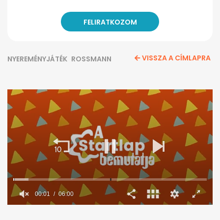
VISSZA A CÍMLAPRA
NYEREMÉNYJÁTÉK
ROSSMANN
00:02
06:00
0
seconds