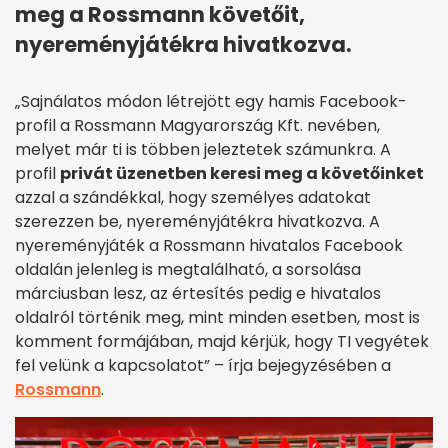
meg a Rossmann követőit,
nyereményjátékra hivatkozva.
„Sajnálatos módon létrejött egy hamis Facebook-
profil a Rossmann Magyarország Kft. nevében,
melyet már ti is többen jeleztetek számunkra. A
profil
privát üzenetben keresi meg a követőinket
azzal a szándékkal, hogy személyes adatokat
szerezzen be, nyereményjátékra hivatkozva. A
nyereményjáték a Rossmann hivatalos Facebook
oldalán jelenleg is megtalálható, a sorsolása
márciusban lesz, az értesítés pedig e hivatalos
oldalról történik meg, mint minden esetben, most is
komment formájában, majd kérjük, hogy TI vegyétek
fel velünk a kapcsolatot” – írja bejegyzésében a
Rossmann
.