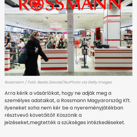
Rossmann / Fotó: Beata Zawrzel/NurPhoto via Getty Images
Arra kérik a vásárlókat, hogy ne adják meg a
személyes adataikat, a Rossmann Magyarország Kft.
ilyeneket soha nem kér be a nyereményjátékban
résztvevő követőitől! Köszönik a
jelzéseket,megtették a szükséges intézkedéseket.