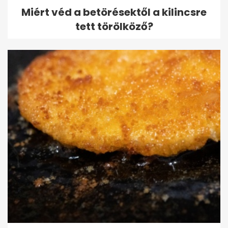
Miért véd a betörésektől a kilincsre
tett törölköző?