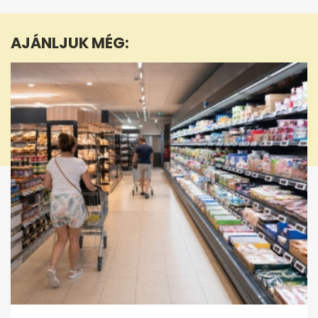
of
6
minutes,
AJÁNLJUK MÉG:
0