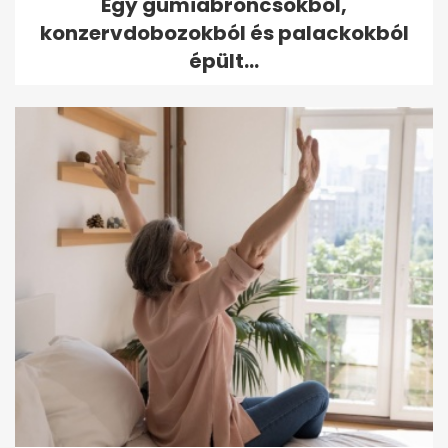
Egy gumiabroncsokból,
konzervdobozokból és palackokból
épült...