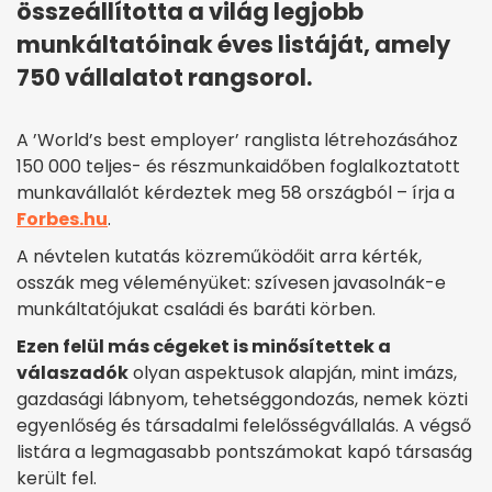
összeállította a világ legjobb
munkáltatóinak éves listáját, amely
750 vállalatot rangsorol.
A ’World’s best employer’ ranglista létrehozásához
150 000 teljes- és részmunkaidőben foglalkoztatott
munkavállalót kérdeztek meg 58 országból – írja a
Forbes.hu
.
A névtelen kutatás közreműködőit arra kérték,
osszák meg véleményüket: szívesen javasolnák-e
munkáltatójukat családi és baráti körben.
Ezen felül más cégeket is minősítettek a
válaszadók
olyan aspektusok alapján, mint imázs,
gazdasági lábnyom, tehetséggondozás, nemek közti
egyenlőség és társadalmi felelősségvállalás. A végső
listára a legmagasabb pontszámokat kapó társaság
került fel.