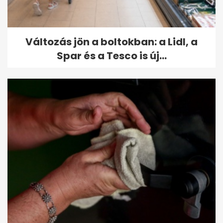
Változás jön a boltokban: a Lidl, a
Spar és a Tesco is új...