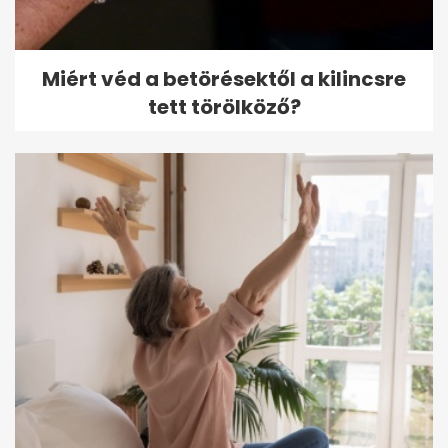
Miért véd a betörésektől a kilincsre
tett törölköző?