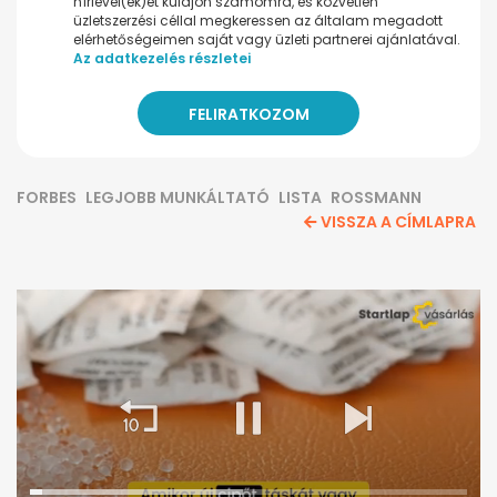
hírlevel(ek)et küldjön számomra, és közvetlen
üzletszerzési céllal megkeressen az általam megadott
elérhetőségeimen saját vagy üzleti partnerei ajánlatával.
Az adatkezelés részletei
FORBES
LEGJOBB MUNKÁLTATÓ
LISTA
ROSSMANN
VISSZA A CÍMLAPRA