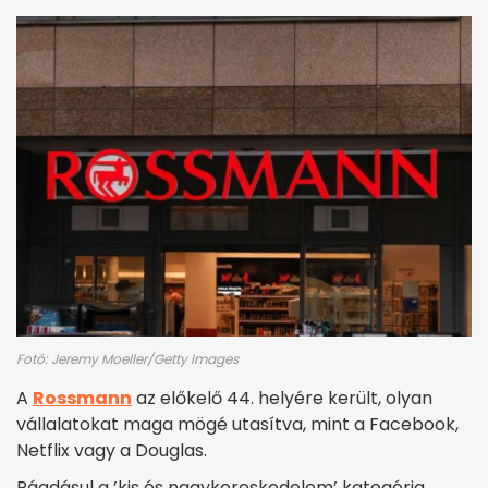
Fotó: Jeremy Moeller/Getty Images
A
Rossmann
az előkelő 44. helyére került, olyan
vállalatokat maga mögé utasítva, mint a Facebook,
Netflix vagy a Douglas.
Ráadásul a ’kis és nagykereskedelem’ kategória