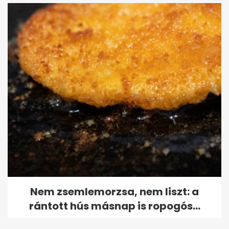
Nem zsemlemorzsa, nem liszt: a
rántott hús másnap is ropogós...