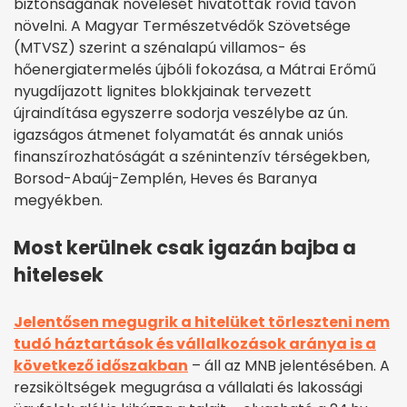
biztonságának növelését hivatottak rövid távon
növelni. A Magyar Természetvédők Szövetsége
(MTVSZ) szerint a szénalapú villamos- és
hőenergiatermelés újbóli fokozása, a Mátrai Erőmű
nyugdíjazott lignites blokkjainak tervezett
újraindítása egyszerre sodorja veszélybe az ún.
igazságos átmenet folyamatát és annak uniós
finanszírozhatóságát a szénintenzív térségekben,
Borsod-Abaúj-Zemplén, Heves és Baranya
megyékben.
Most kerülnek csak igazán bajba a
hitelesek
Jelentősen megugrik a hitelüket törleszteni nem
tudó háztartások és vállalkozások aránya is a
következő időszakban
– áll az MNB jelentésében. A
rezsiköltségek megugrása a vállalati és lakossági