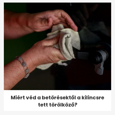
Miért véd a betörésektől a kilincsre
tett törölköző?