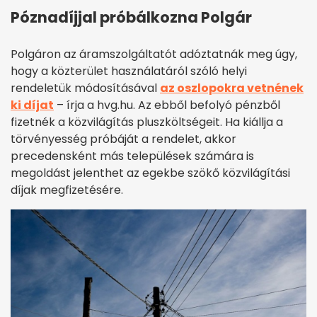
Póznadíjjal próbálkozna Polgár
Polgáron az áramszolgáltatót adóztatnák meg úgy,
hogy a közterület használatáról szóló helyi
rendeletük módosításával
az oszlopokra vetnének
ki díjat
– írja a hvg.hu. Az ebből befolyó pénzből
fizetnék a közvilágítás pluszköltségeit. Ha kiállja a
törvényesség próbáját a rendelet, akkor
precedensként más települések számára is
megoldást jelenthet az egekbe szökő közvilágítási
díjak megfizetésére.