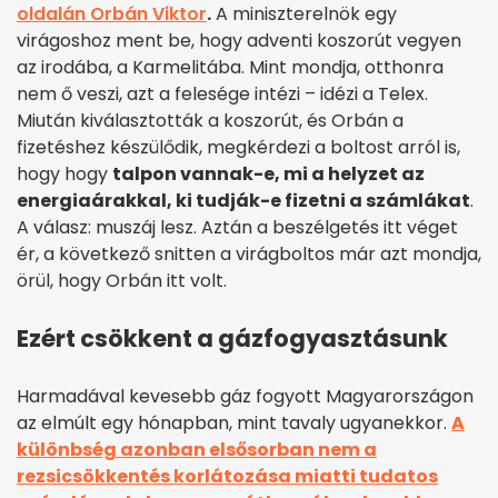
oldalán Orbán Viktor
.
A miniszterelnök egy
virágoshoz ment be, hogy adventi koszorút vegyen
az irodába, a Karmelitába. Mint mondja, otthonra
nem ő veszi, azt a felesége intézi – idézi a Telex.
Miután kiválasztották a koszorút, és Orbán a
fizetéshez készülődik, megkérdezi a boltost arról is,
hogy hogy
talpon vannak-e, mi a helyzet az
energiaárakkal, ki tudják-e fizetni a számlákat
.
A válasz: muszáj lesz. Aztán a beszélgetés itt véget
ér, a következő snitten a virágboltos már azt mondja,
örül, hogy Orbán itt volt.
Ezért csökkent a gázfogyasztásunk
Harmadával kevesebb gáz fogyott Magyarországon
az elmúlt egy hónapban, mint tavaly ugyanekkor.
A
különbség azonban elsősorban nem a
rezsicsökkentés korlátozása miatti tudatos