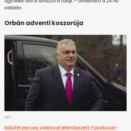
ügyfelek alól is kihúzza a talajt – olvasható a 24.hu
oldalán.
Orbán adventi koszorúja
AFP
Másfél perces videóval jelentkezett Facebook-