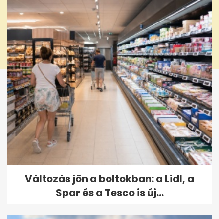
Változás jön a boltokban: a Lidl, a
Spar és a Tesco is új...