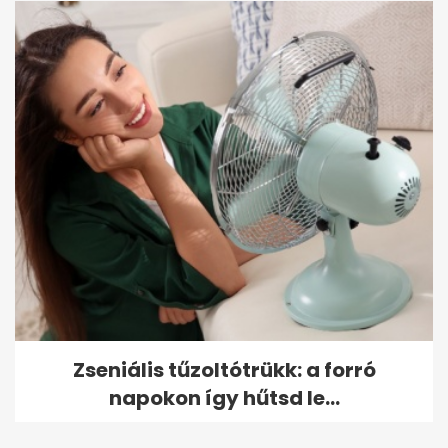
Zseniális tűzoltótrükk: a forró
napokon így hűtsd le...