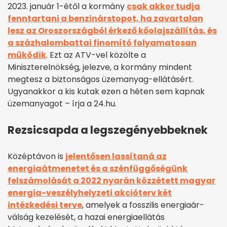
2023. január 1-étől a kormány
csak akkor tudja
fenntartani a benzinárstopot, ha zavartalan
lesz az Oroszországból érkező kőolajszállítás, és
a százhalombattai finomító folyamatosan
működik
. Ezt az ATV-vel közölte a
Miniszterelnökség, jelezve, a kormány mindent
megtesz a biztonságos üzemanyag-ellátásért.
Ugyanakkor a kis kutak ezen a héten sem kapnak
üzemanyagot – írja a 24.hu.
Rezsicsapda a legszegényebbeknek
Középtávon is
jelentősen lassítaná az
energiaátmenetet és a szénfüggőségünk
felszámolását a 2022 nyarán közzétett magyar
energia-veszélyhelyzeti akcióterv két
intézkedési terve
, amelyek a fosszilis energiaár-
válság kezelését, a hazai energiaellátás