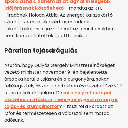
spórolásnak, hanem az átlagnál melegebb
időjárásnak köszönhető
– mondta az RTL
Híradónak Holoda Attila. Az energetikai szakértő
szerint az emberek azért nem tudnak
takarékoskodni a gázzal, mert az elmúlt években
nem korszerűsítették az otthonaikat.
Páratlan tojásdrágulás
Azután, hogy Gulyás Gergely Miniszterelnökséget
vezető miniszter november 9-én bejelentette,
ársapka kerül a tojásra és a burgonyára, sokan
fellélegeztek, hiszen a boltokban észrevehetővé vált
a termékek drágulása. De
mi a helyzet európai
összehasonlításban, mennyire egyedi a magyar
tojás- és krumplihorror
?
– teszi fel a kérdést az
Mfor és természetesen a válasszal sem marad
adósunk.