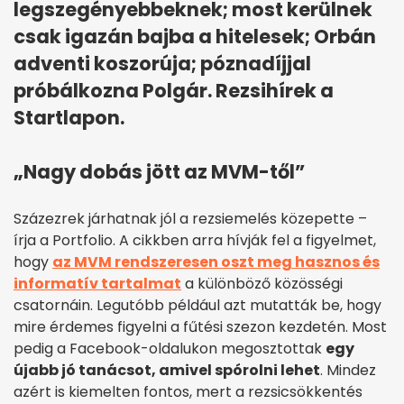
legszegényebbeknek; most kerülnek
csak igazán bajba a hitelesek; Orbán
adventi koszorúja; póznadíjjal
próbálkozna Polgár. Rezsihírek a
Startlapon.
„Nagy dobás jött az MVM-től”
Százezrek járhatnak jól a rezsiemelés közepette –
írja a Portfolio. A cikkben arra hívják fel a figyelmet,
hogy
az MVM rendszeresen oszt meg hasznos és
informatív tartalmat
a különböző közösségi
csatornáin. Legutóbb például azt mutatták be, hogy
mire érdemes figyelni a fűtési szezon kezdetén. Most
pedig a Facebook-oldalukon megosztottak
egy
újabb jó tanácsot, amivel spórolni lehet
. Mindez
azért is kiemelten fontos, mert a rezsicsökkentés