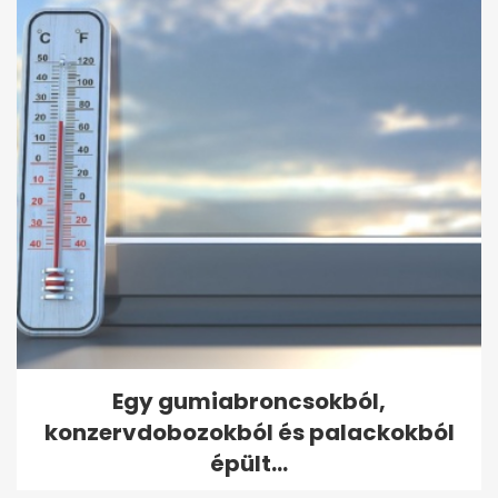
Egy gumiabroncsokból,
konzervdobozokból és palackokból
épült...