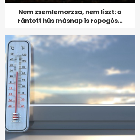
Nem zsemlemorzsa, nem liszt: a
rántott hús másnap is ropogós...