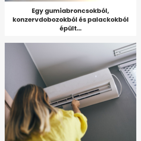
Egy gumiabroncsokból,
konzervdobozokból és palackokból
épült...