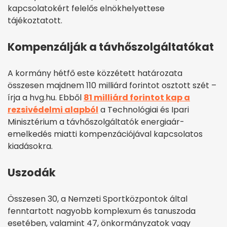
kapcsolatokért felelős elnökhelyettese
tájékoztatott.
Kompenzálják a távhőszolgáltatókat
A kormány hétfő este közzétett határozata
összesen majdnem 110 milliárd forintot osztott szét –
írja a hvg.hu. Ebből
81 milliárd forintot kap a
rezsivédelmi alapból
a Technológiai és Ipari
Minisztérium a távhőszolgáltatók energiaár-
emelkedés miatti kompenzációjával kapcsolatos
kiadásokra.
Uszodák
Összesen 30, a Nemzeti Sportközpontok által
fenntartott nagyobb komplexum és tanuszoda
esetében, valamint 47, önkormányzatok vagy