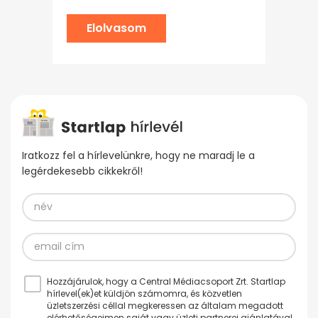
Elolvasom
Iratkozz fel a hírlevelünkre, hogy ne maradj le a
legérdekesebb cikkekről!
Hozzájárulok, hogy a Central Médiacsoport Zrt. Startlap
hírlevel(ek)et küldjön számomra, és közvetlen
üzletszerzési céllal megkeressen az általam megadott
elérhetőségeimen saját vagy üzleti partnerei ajánlatával.