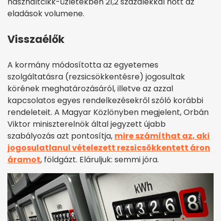
használtcikk-üzletekben 21,2 százalékkal nőtt az
eladások volumene.
Visszaélők
A kormány módosította az egyetemes
szolgáltatásra (rezsicsökkentésre) jogosultak
körének meghatározásáról, illetve az azzal
kapcsolatos egyes rendelkezésekről szóló korábbi
rendeleteit. A Magyar Közlönyben megjelent, Orbán
Viktor miniszterelnök által jegyzett újabb
szabályozás azt pontosítja,
mire számíthat az, aki
jogosulatlanul vételezett rezsicsökkentett áron
áramot
, földgázt. Eláruljuk: semmi jóra.