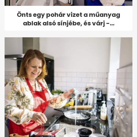
Önts egy pohár vizet a műanyag
ablak alsó sínjébe, és várj -...