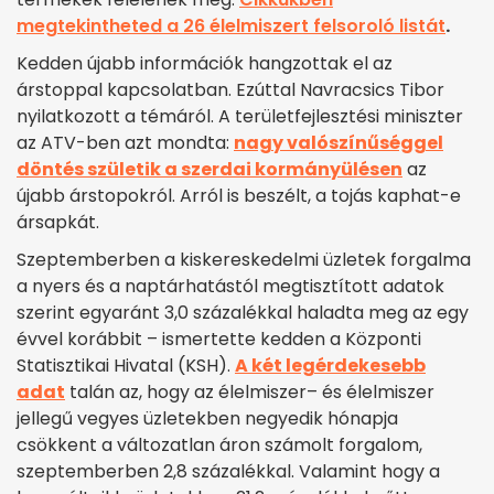
megtekintheted a 26 élelmiszert felsoroló listát
.
Kedden újabb információk hangzottak el az
árstoppal kapcsolatban. Ezúttal Navracsics Tibor
nyilatkozott a témáról. A területfejlesztési miniszter
az ATV-ben azt mondta:
nagy valószínűséggel
döntés születik a szerdai kormányülésen
az
újabb árstopokról. Arról is beszélt, a tojás kaphat-e
ársapkát.
Szeptemberben a kiskereskedelmi üzletek forgalma
a nyers és a naptárhatástól megtisztított adatok
szerint egyaránt 3,0 százalékkal haladta meg az egy
évvel korábbit – ismertette kedden a Központi
Statisztikai Hivatal (KSH).
A két legérdekesebb
adat
talán az, hogy az élelmiszer– és élelmiszer
jellegű vegyes üzletekben negyedik hónapja
csökkent a változatlan áron számolt forgalom,
szeptemberben 2,8 százalékkal. Valamint hogy a