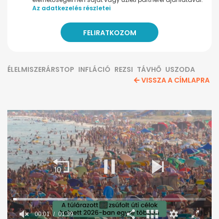
Az adatkezelés részletei
ÉLELMISZERÁRSTOP
INFLÁCIÓ
REZSI
TÁVHŐ
USZODA
VISSZA A CÍMLAPRA
00:02
01:39