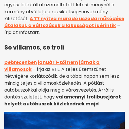
egyesületek által üzemeltetett létesítménynél a
kormány átvállalja a rezsiköltség-növekmény
kifizetését.
A 77 nyitva maradó uszoda működése
átalakul, a változások a lakosságot is érintik
–
írja az Infostart.
Se villamos, se troli
Debrecenben január 1-től nem járnak a
villamosok
– írja az RTL. A teljes üzemszünet
hétvégére korlátozódik, de a többi napon sem lesz
mindig teljes a villamosközlekedés. A pótlást
autóbuszokkal oldja meg a városvezetés. Arról is
döntés született, hogy
valamennyi trolibuszjárat
helyett autóbuszok közlekednek majd
.