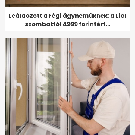
Leáldozott a régi ágyneműknek: a Lidl
szombattól 4999 forintért...