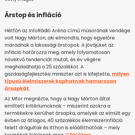
Árstop és infláció
Hétfőn az InfoRádió Aréna című műsorának vendége
volt Nagy Márton, aki elmondta, hogy egyelőre
maradnak a lakossági árstopok. A jövőjüket az
infláció határozza meg, amely folyamatosan
növekvő tendenciát mutat, és év végére
meghaladhatja a 25 százalékot. A
gazdaságfejlesztési miniszter azt is kifejtette,
milyen
típusú élelmiszerek kaphatnak hamarosan
ársapkát
.
Az Mfor megnézte, hogy a Nagy Márton által
említett kritériumoknak – miszerint azokra a
termékekre kerülhet ársapka, amelyek az elmúlt egy
évben az átlagos, 40 százalékos élelmiszerinfláció
felett drágultak és itthon is előállíthatóak – mely
termékek felelenek meg.
Cikkükben