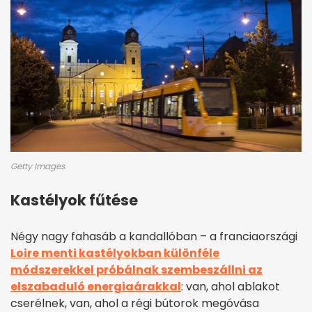
Getty Images
Kastélyok fűtése
Négy nagy fahasáb a kandallóban – a franciaországi
Loire menti kastélyokban különféle
módszerekkel próbálnak szembeszállni az
elszabaduló energiaárakkal
: van, ahol ablakot
cserélnek, van, ahol a régi bútorok megóvása