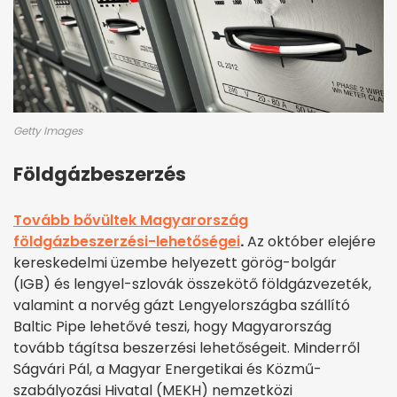
Getty Images
Földgázbeszerzés
Tovább bővültek Magyarország
földgázbeszerzési-lehetőségei
.
Az október elejére
kereskedelmi üzembe helyezett görög-bolgár
(IGB) és lengyel-szlovák összekötő földgázvezeték,
valamint a norvég gázt Lengyelországba szállító
Baltic Pipe lehetővé teszi, hogy Magyarország
tovább tágítsa beszerzési lehetőségeit. Minderről
Ságvári Pál, a Magyar Energetikai és Közmű-
szabályozási Hivatal (MEKH) nemzetközi