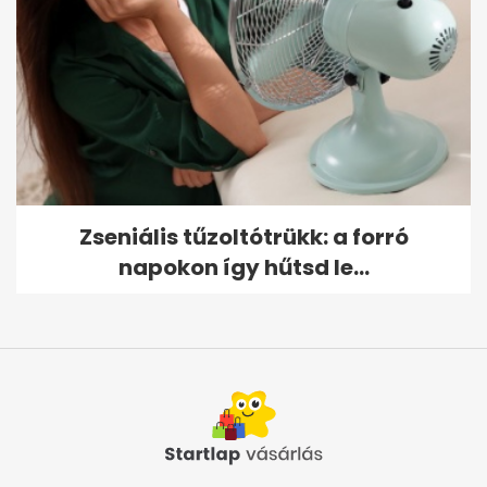
Zseniális tűzoltótrükk: a forró
napokon így hűtsd le...