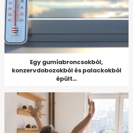
Egy gumiabroncsokból,
konzervdobozokból és palackokból
épült...