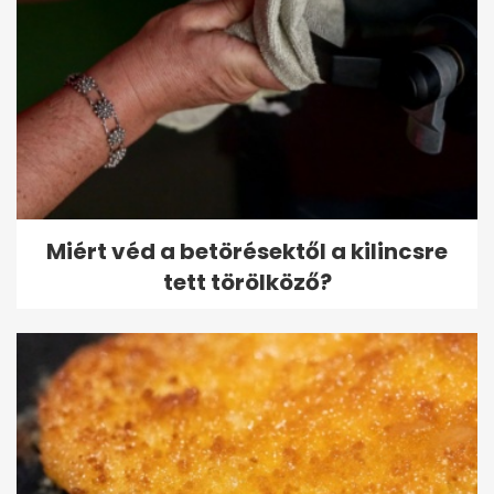
Miért véd a betörésektől a kilincsre
tett törölköző?