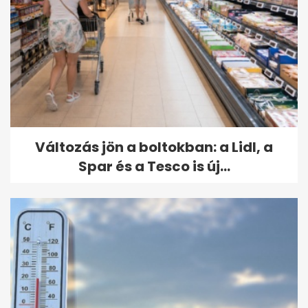
Változás jön a boltokban: a Lidl, a
Spar és a Tesco is új...