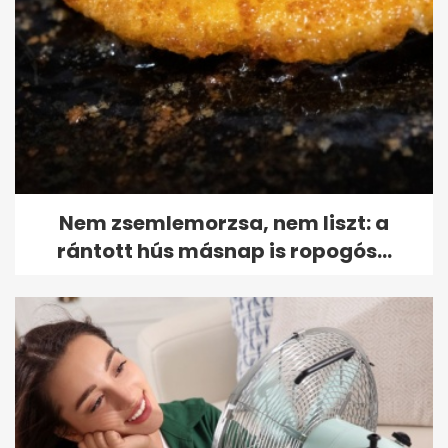
Nem zsemlemorzsa, nem liszt: a
rántott hús másnap is ropogós...