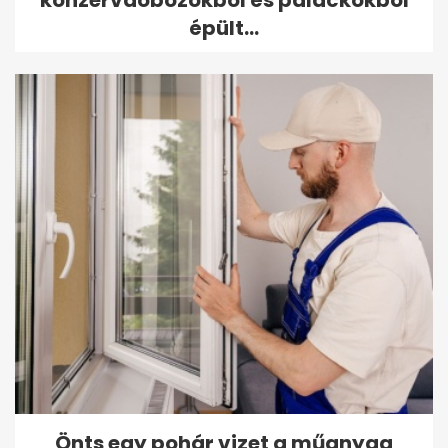
épült...
Önts egy pohár vizet a műanyag