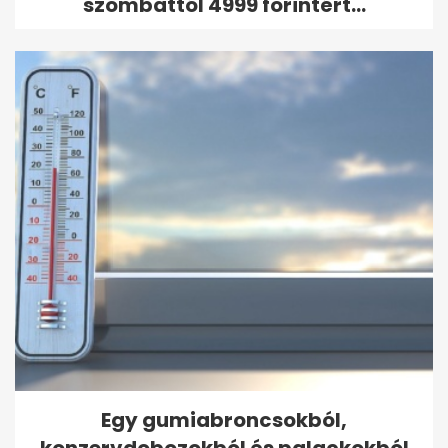
szombattól 4999 forintért...
Egy gumiabroncsokból,
konzervdobozokból és palackokból