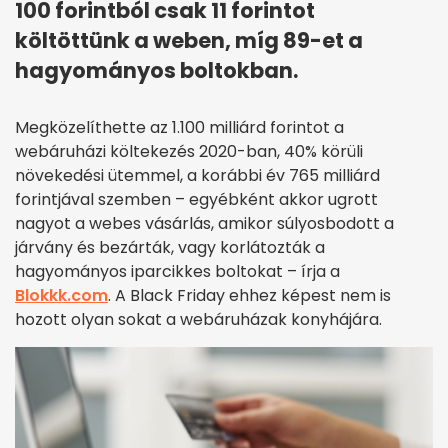
100 forintból csak 11 forintot
költöttünk a weben, míg 89-et a
hagyományos boltokban.
Megközelíthette az 1.100 milliárd forintot a
webáruházi költekezés 2020-ban, 40% körüli
növekedési ütemmel, a korábbi év 765 milliárd
forintjával szemben – egyébként akkor ugrott
nagyot a webes vásárlás, amikor súlyosbodott a
járvány és bezárták, vagy korlátozták a
hagyományos iparcikkes boltokat – írja a
Blokkk.com
. A Black Friday ehhez képest nem is
hozott olyan sokat a webáruházak konyhájára.