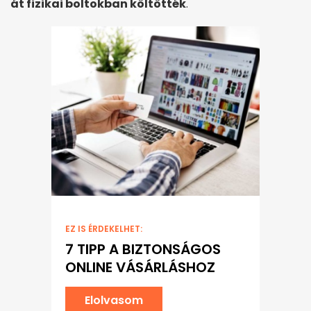
át fizikai boltokban költötték
.
EZ IS ÉRDEKELHET:
7 TIPP A BIZTONSÁGOS
ONLINE VÁSÁRLÁSHOZ
Elolvasom