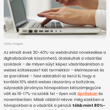
Getty Images
Az elmúlt évek 30-40%-os webáruházi növekedése a
digitalizációnak köszönhető, átalakultak a vásárlási
szokások – de milyen súlyt képez vásárlásainkban a
webes költekezés? Két termékkör – élelmiszerek és
az iparcikkek – havi adataiból az kerül ki, hogy a
korábbi 10% alatti webes részarány a boltzáras,
súlyosabb járványos hónapokban kétszámjegyűre
vált és 16-17%-ra szökik fel – ilyen volt
áprilisban
és
novemberben. Másik oldalról nézve: még ezekben a
hónapokban is a vásárlók a pénzük
több mint 80%-