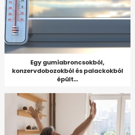
Egy gumiabroncsokból,
konzervdobozokból és palackokból
épült...