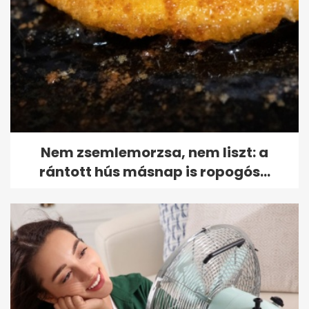
Nem zsemlemorzsa, nem liszt: a
rántott hús másnap is ropogós...