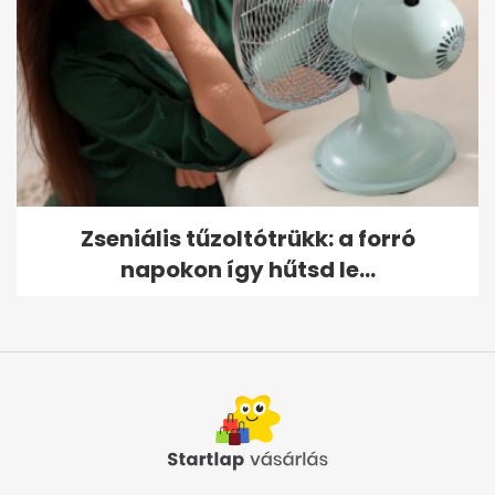
Zseniális tűzoltótrükk: a forró
napokon így hűtsd le...