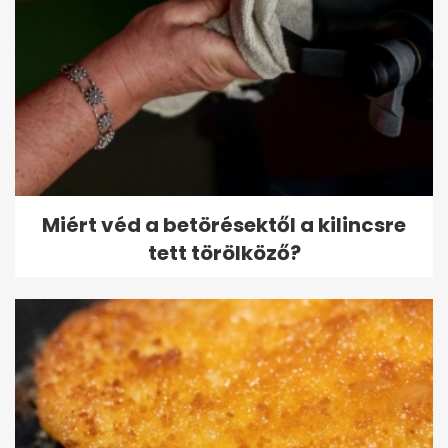
Miért véd a betörésektől a kilincsre
tett törölköző?