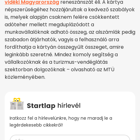
vidéki Magyarország
reneszánszát éli. A kártya
népszerűségéhez hozzájárultak a kedvező szabályok
is, melyek alapján csaknem felére csökkentett
adóteher mellett megduplázódott a
munkavállalóknak adható összeg, az alszámlák pedig
szabadon átjárhatók, vagyis a felhasználó arra
fordíthatja a kártyán összegyűlt összeget, amire
leginkább szeretné. Mindez komoly segítség a
vállalkozóknak és a turizmus-vendéglátás
szektorban dolgozóknak – olvasható az MTÜ
közleményében.
Iratkozz fel a hírlevelünkre, hogy ne maradj le a
legérdekesebb cikkekről!