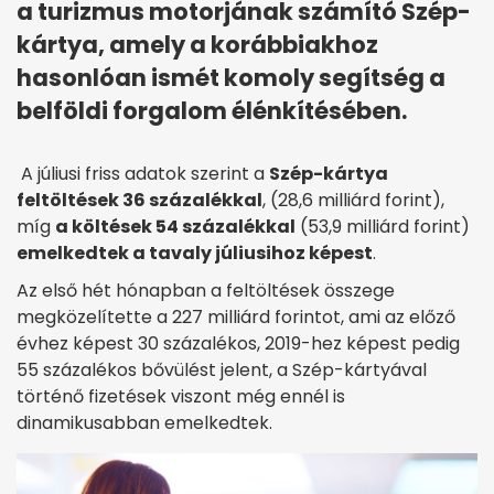
a turizmus motorjának számító Szép-
kártya, amely a korábbiakhoz
hasonlóan ismét komoly segítség a
belföldi forgalom élénkítésében.
A júliusi friss adatok szerint a
Szép-kártya
feltöltések 36 százalékkal
, (28,6 milliárd forint),
míg
a költések 54 százalékkal
(53,9 milliárd forint)
emelkedtek a tavaly júliusihoz képest
.
Az első hét hónapban a feltöltések összege
megközelítette a 227 milliárd forintot, ami az előző
évhez képest 30 százalékos, 2019-hez képest pedig
55 százalékos bővülést jelent, a Szép-kártyával
történő fizetések viszont még ennél is
dinamikusabban emelkedtek.