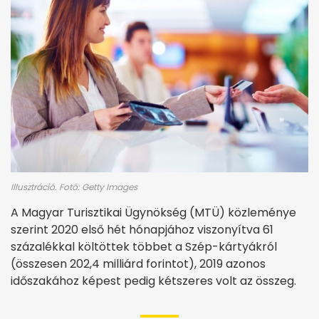
Illusztráció. Fotó: Getty Images
A Magyar Turisztikai Ügynökség (MTÜ) közleménye
szerint 2020 első hét hónapjához viszonyítva 61
százalékkal költöttek többet a Szép-kártyákról
(összesen 202,4 milliárd forintot), 2019 azonos
időszakához képest pedig kétszeres volt az összeg.