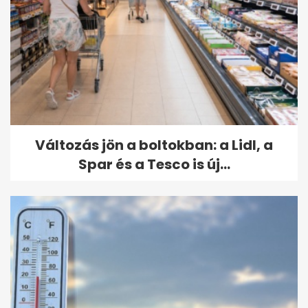
Változás jön a boltokban: a Lidl, a
Spar és a Tesco is új...