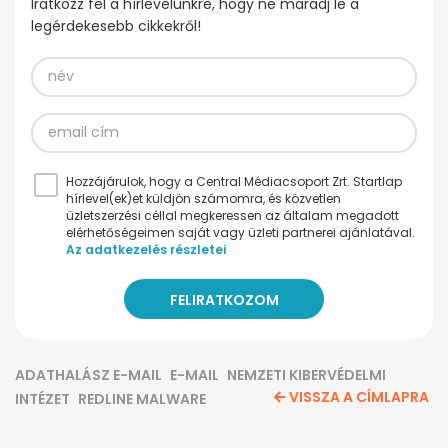
Iratkozz fel a hírlevelünkre, hogy ne maradj le a
legérdekesebb cikkekről!
Hozzájárulok, hogy a Central Médiacsoport Zrt. Startlap
hírlevel(ek)et küldjön számomra, és közvetlen
üzletszerzési céllal megkeressen az általam megadott
elérhetőségeimen saját vagy üzleti partnerei ajánlatával.
Az adatkezelés részletei
ADATHALÁSZ E-MAIL
E-MAIL
NEMZETI KIBERVÉDELMI
VISSZA A CÍMLAPRA
INTÉZET
REDLINE MALWARE