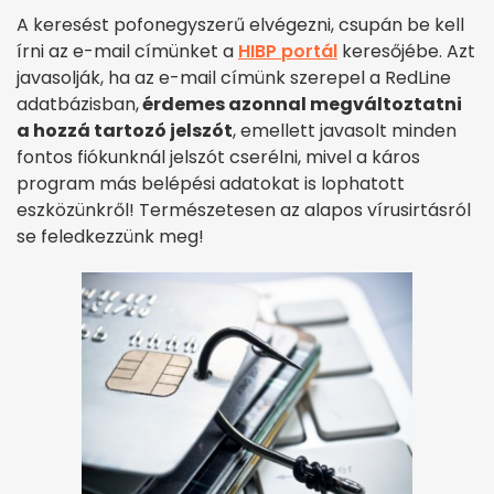
A keresést pofonegyszerű elvégezni, csupán be kell
írni az e-mail címünket a
HIBP portál
keresőjébe. Azt
javasolják, ha az e-mail címünk szerepel a RedLine
adatbázisban,
érdemes azonnal megváltoztatni
a hozzá tartozó jelszót
, emellett javasolt minden
fontos fiókunknál jelszót cserélni, mivel a káros
program más belépési adatokat is lophatott
eszközünkről! Természetesen az alapos vírusirtásról
se feledkezzünk meg!