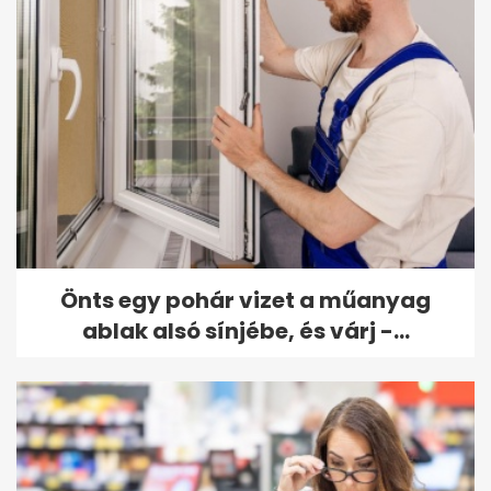
Önts egy pohár vizet a műanyag
ablak alsó sínjébe, és várj -...