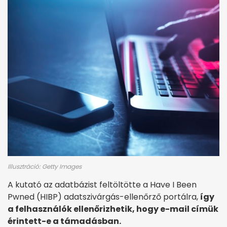
Illusztráció: Getty Images
A kutató az adatbázist feltöltötte a Have I Been
Pwned (HIBP) adatszivárgás-ellenőrző portálra,
így
a felhasználók ellenőrizhetik, hogy e-mail címük
érintett-e a támadásban.