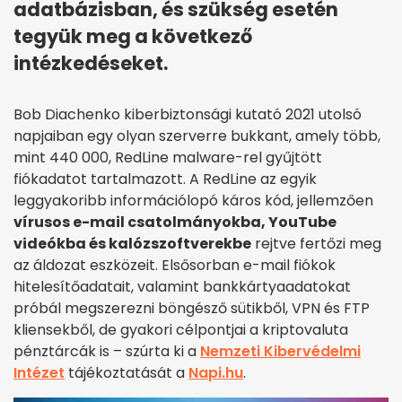
adatbázisban, és szükség esetén
tegyük meg a következő
intézkedéseket.
Bob Diachenko kiberbiztonsági kutató 2021 utolsó
napjaiban egy olyan szerverre bukkant, amely több,
mint 440 000, RedLine malware-rel gyűjtött
fiókadatot tartalmazott. A RedLine az egyik
leggyakoribb információlopó káros kód, jellemzően
vírusos e-mail csatolmányokba, YouTube
videókba és kalózszoftverekbe
rejtve fertőzi meg
az áldozat eszközeit. Elsősorban e-mail fiókok
hitelesítőadatait, valamint bankkártyaadatokat
próbál megszerezni böngésző sütikből, VPN és FTP
kliensekből, de gyakori célpontjai a kriptovaluta
pénztárcák is – szúrta ki a
Nemzeti Kibervédelmi
Intézet
tájékoztatását a
Napi.hu
.