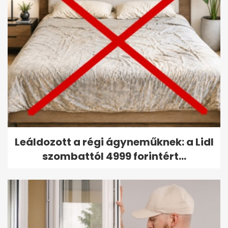
Leáldozott a régi ágyneműknek: a Lidl
szombattól 4999 forintért...