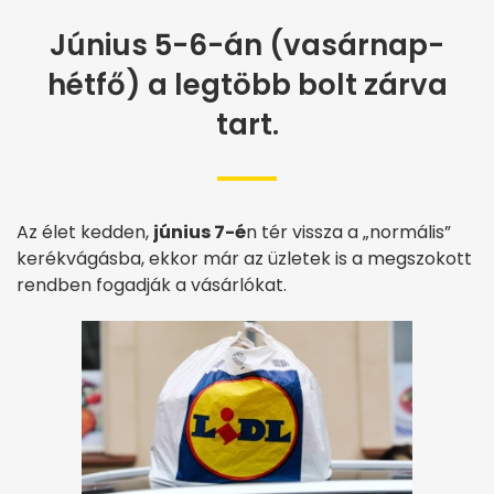
Június 5-6-án (vasárnap-
hétfő) a legtöbb bolt zárva
tart.
Az élet kedden,
június 7-é
n tér vissza a „normális”
kerékvágásba, ekkor már az üzletek is a megszokott
rendben fogadják a vásárlókat.