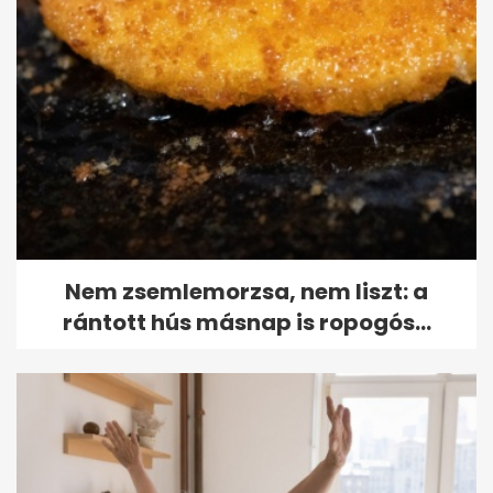
Nem zsemlemorzsa, nem liszt: a
rántott hús másnap is ropogós...