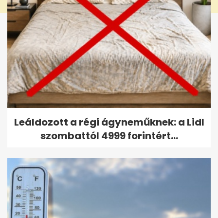
Leáldozott a régi ágyneműknek: a Lidl
szombattól 4999 forintért...