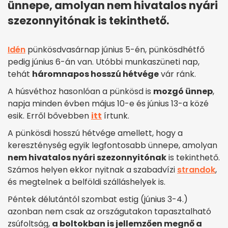
ünnepe, amolyan nem hivatalos nyári
szezonnyitónak is tekinthető.
Idén
pünkösdvasárnap június 5-én, pünkösdhétfő
pedig június 6-án van. Utóbbi munkaszüneti nap,
tehát
háromnapos hosszú hétvége
vár ránk.
A húsvéthoz hasonlóan a pünkösd is
mozgó ünnep
,
napja minden évben május 10-e és június 13-a közé
esik. Erről bővebben
itt
írtunk.
A pünkösdi hosszú hétvége amellett, hogy a
kereszténység egyik legfontosabb ünnepe, amolyan
nem hivatalos nyári szezonnyitónak
is tekinthető.
Számos helyen ekkor nyitnak a szabadvízi
strandok
,
és megtelnek a belföldi szálláshelyek is.
Péntek délutántól szombat estig (június 3-4.)
azonban nem csak az országutakon tapasztalható
zsúfoltság,
a boltokban is jellemzően megnő a