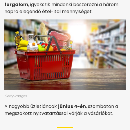
forgalom
, igyekszik mindenki beszerezni a három
napra elegendő étel-ital mennyiséget.
Getty Images
A nagyobb üzletláncok
június 4-én
, szombaton a
megszokott nyitvatartással várják a vásárlókat.