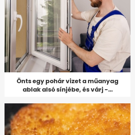
Önts egy pohár vizet a műanyag
ablak alsó sínjébe, és várj -...