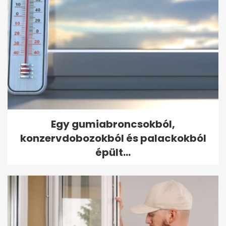
Egy gumiabroncsokból,
konzervdobozokból és palackokból
épült...