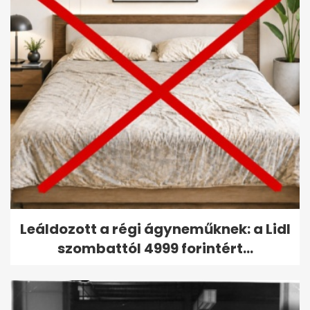
Leáldozott a régi ágyneműknek: a Lidl
szombattól 4999 forintért...