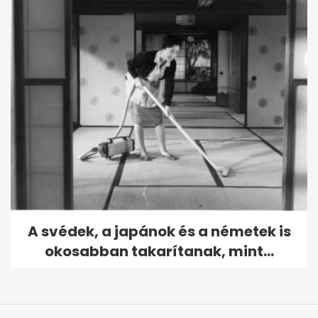
A svédek, a japánok és a németek is
okosabban takarítanak, mint...