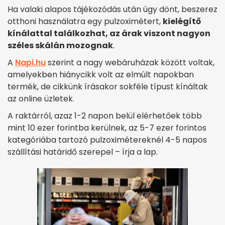
Ha valaki alapos tájékozódás után úgy dönt, beszerez
otthoni használatra egy pulzoximétert,
kielégítő
kínálattal találkozhat, az árak viszont nagyon
széles skálán mozognak
.
A
Napi.hu
szerint a nagy webáruházak között voltak,
amelyekben hiánycikk volt az elmúlt napokban
termék, de cikkünk írásakor sokféle típust kínáltak
az online üzletek.
A raktárról, azaz 1-2 napon belül elérhetőek több
mint 10 ezer forintba kerülnek, az 5-7 ezer forintos
kategóriába tartozó pulzoximétereknél 4-5 napos
szállítási határidő szerepel – írja a lap.