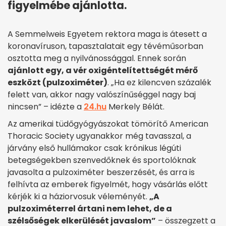
figyelmébe ajánlotta.
A Semmelweis Egyetem rektora maga is átesett a
koronavíruson, tapasztalatait egy tévéműsorban
osztotta meg a nyilvánossággal. Ennek során
ajánlott egy, a vér oxigéntelítettségét mérő
eszközt (pulzoximéter)
. „Ha ez kilencven százalék
felett van, akkor nagy valószínűséggel nagy baj
nincsen” – idézte a
24.hu
Merkely Bélát.
Az amerikai tüdőgyógyászokat tömörítő American
Thoracic Society ugyanakkor még tavasszal, a
járvány első hullámakor csak krónikus légúti
betegségekben szenvedőknek és sportolóknak
javasolta a pulzoximéter beszerzését, és arra is
felhívta az emberek figyelmét, hogy vásárlás előtt
kérjék ki a háziorvosuk véleményét.
„A
pulzoximéterrel ártani nem lehet, de a
szélsőségek elkerülését javaslom”
– összegzett a