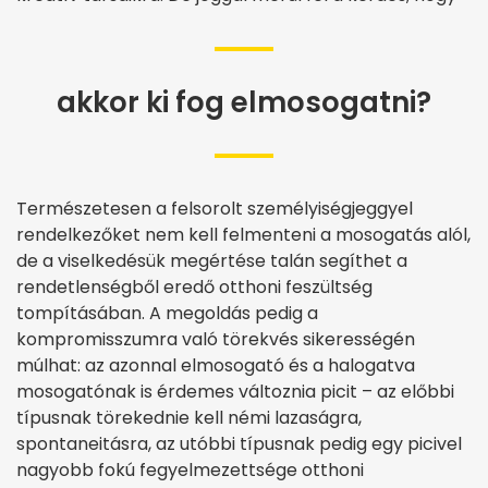
akkor ki fog elmosogatni?
Természetesen a felsorolt személyiségjeggyel
rendelkezőket nem kell felmenteni a mosogatás alól,
de a viselkedésük megértése talán segíthet a
rendetlenségből eredő otthoni feszültség
tompításában. A megoldás pedig a
kompromisszumra való törekvés sikerességén
múlhat: az azonnal elmosogató és a halogatva
mosogatónak is érdemes változnia picit – az előbbi
típusnak törekednie kell némi lazaságra,
spontaneitásra, az utóbbi típusnak pedig egy picivel
nagyobb fokú fegyelmezettsége otthoni