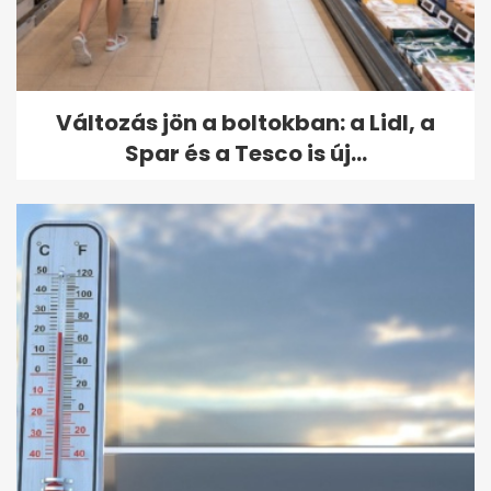
Változás jön a boltokban: a Lidl, a
Spar és a Tesco is új...