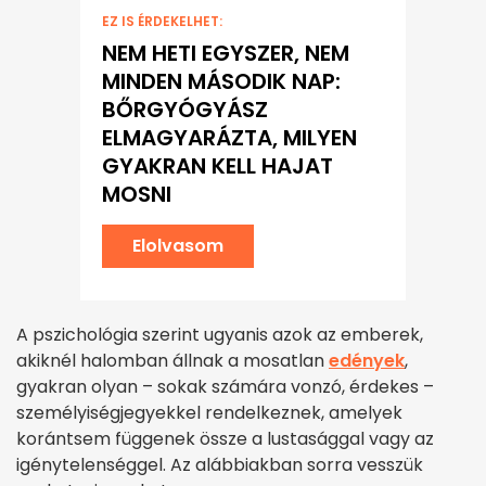
EZ IS ÉRDEKELHET:
NEM HETI EGYSZER, NEM
MINDEN MÁSODIK NAP:
BŐRGYÓGYÁSZ
ELMAGYARÁZTA, MILYEN
GYAKRAN KELL HAJAT
MOSNI
Elolvasom
A pszichológia szerint ugyanis azok az emberek,
akiknél halomban állnak a mosatlan
edények
,
gyakran olyan – sokak számára vonzó, érdekes –
személyiségjegyekkel rendelkeznek, amelyek
korántsem függenek össze a lustasággal vagy az
igénytelenséggel. Az alábbiakban sorra vesszük