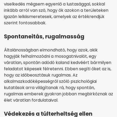
viselkedés mégsem egyenlő a lustasággal, sokkal
inkább arról van szó, hogy ők azokon a területeken
igazán lelkiismeretesek, amelyek az értékrendjük
szerint fontosabbak.
Spontaneitás, rugalmasság
Általánosságban elmondható, hogy azok, akik
hagyják felhalmozódni a mosogatnivalót, egy
váratlan, spontán adódó kaland kedvéért bármilyen
feladatot képesek félretenni. Ebben segíti őket az is,
hogy az időbeosztásuk rugalmas. Az
alkalmazkodóképességről szóló pszichológiai
kutatások arra világítanak rá, hogy spontán,
rugalmas emberek gyakran jobban megbirkóznak az
élet váratlan fordulataival.
Védekezés a túlterheltség ellen