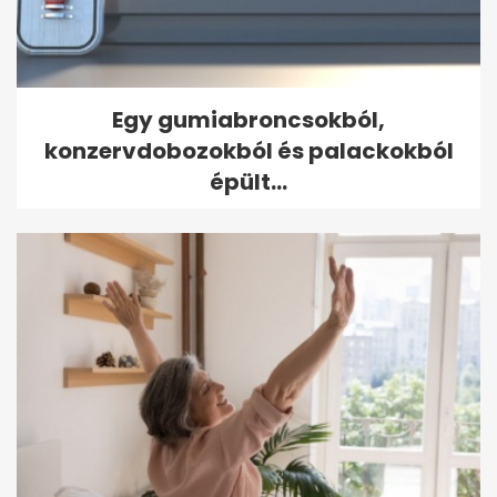
Egy gumiabroncsokból,
konzervdobozokból és palackokból
épült...