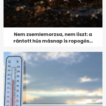
Nem zsemlemorzsa, nem liszt: a
rántott hús másnap is ropogós...