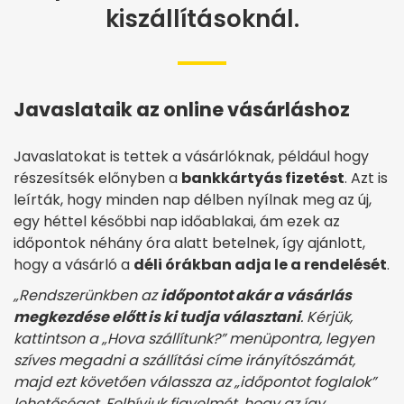
kiszállításoknál.
Javaslataik az online vásárláshoz
Javaslatokat is tettek a vásárlóknak, például hogy
részesítsék előnyben a
bankkártyás fizetést
. Azt is
leírták, hogy minden nap délben nyílnak meg az új,
egy héttel későbbi nap időablakai, ám ezek az
időpontok néhány óra alatt betelnek, így ajánlott,
hogy a vásárló a
déli órákban adja le a rendelését
.
„Rendszerünkben az
időpontot akár a vásárlás
megkezdése előtt is ki tudja választani
. Kérjük,
kattintson a „Hova szállítunk?” menüpontra, legyen
szíves megadni a szállítási címe irányítószámát,
majd ezt követően válassza az „időpontot foglalok”
lehetőséget. Felhívjuk figyelmét, hogy az így