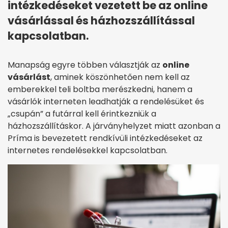
intézkedéseket vezetett be az online
vásárlással és házhozszállítással
kapcsolatban.
Manapság egyre többen választják az
online
vásárlást
, aminek köszönhetően nem kell az
emberekkel teli boltba merészkedni, hanem a
vásárlók interneten leadhatják a rendelésüket és
„csupán” a futárral kell érintkezniük a
házhozszállításkor. A járványhelyzet miatt azonban a
Príma is bevezetett rendkívüli intézkedéseket az
internetes rendelésekkel kapcsolatban.