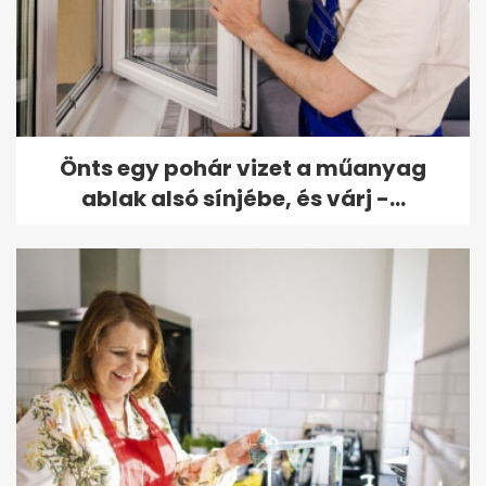
Önts egy pohár vizet a műanyag
ablak alsó sínjébe, és várj -...