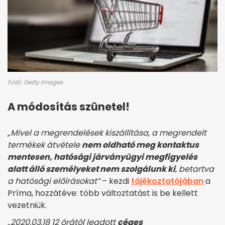
Fotó: Getty Images
A módosítás szünetel!
„Mivel a megrendelések kiszállítása, a megrendelt
termékek átvétele
nem oldható meg kontaktus
mentesen, hatósági járványügyi megfigyelés
alatt álló személyeket nem szolgálunk ki
, betartva
a hatósági előírásokat”
– kezdi
tájékoztatójában
a
Príma, hozzátéve: több változtatást is be kellett
vezetniük.
„2020.03.18 12 órától leadott
céges