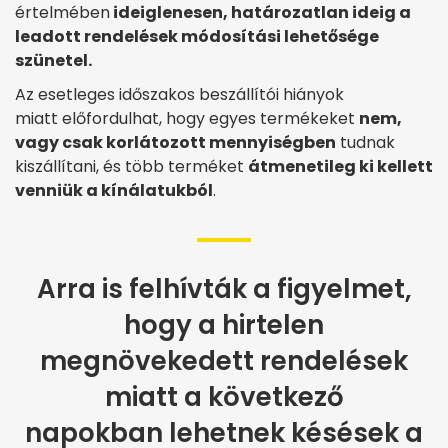
értelmében
ideiglenesen, határozatlan ideig
a
leadott rendelések módosítási lehetősége
szünetel.
Az esetleges időszakos beszállítói hiányok
miatt előfordulhat, hogy egyes termékeket
nem,
vagy csak korlátozott mennyiségben
tudnak
kiszállítani, és több terméket
átmenetileg ki kellett
venniük a kínálatukból
.
Arra is felhívták a figyelmet,
hogy a hirtelen
megnövekedett rendelések
miatt a következő
napokban lehetnek késések a