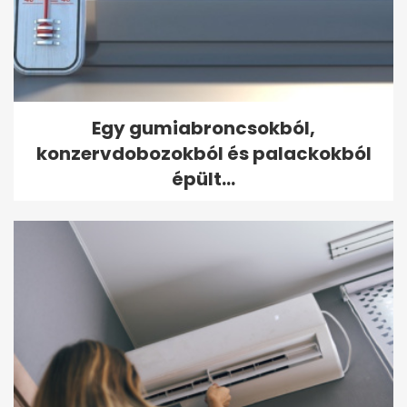
Egy gumiabroncsokból,
konzervdobozokból és palackokból
épült...