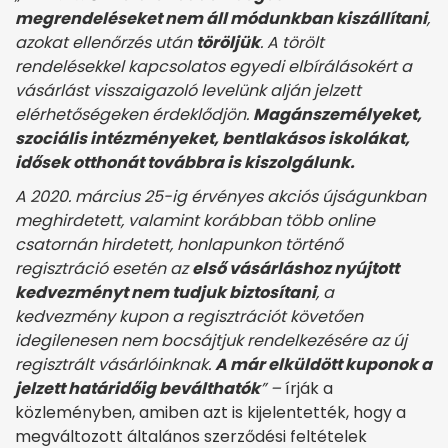
megrendeléseket nem áll módunkban kiszállítani
,
azokat ellenőrzés után
töröljük
. A törölt
rendelésekkel kapcsolatos egyedi elbírálásokért a
vásárlást visszaigazoló levelünk alján jelzett
elérhetőségeken érdeklődjön.
Magánszemélyeket,
szociális intézményeket, bentlakásos iskolákat,
idősek otthonát továbbra is kiszolgálunk.
A 2020. március 25-ig érvényes akciós újságunkban
meghirdetett, valamint korábban több online
csatornán hirdetett, honlapunkon történő
regisztráció esetén az
első vásárláshoz nyújtott
kedvezményt nem tudjuk biztosítani
, a
kedvezmény kupon a regisztrációt követően
idegilenesen nem bocsájtjuk rendelkezésére az új
regisztrált vásárlóinknak.
A már elküldött kuponok a
jelzett határidőig beválthatók
” –
írják a
közleményben, amiben azt is kijelentették, hogy a
megváltozott általános szerződési feltételek