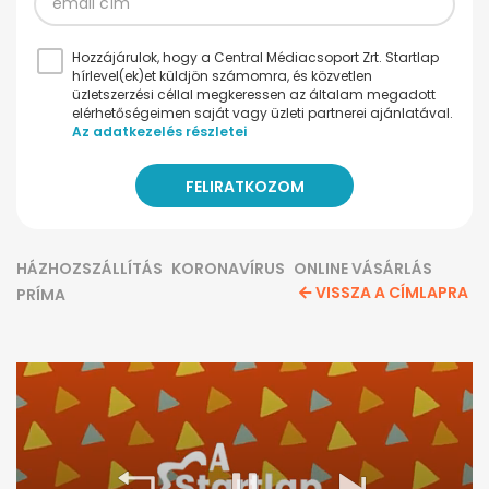
Hozzájárulok, hogy a Central Médiacsoport Zrt. Startlap
hírlevel(ek)et küldjön számomra, és közvetlen
üzletszerzési céllal megkeressen az általam megadott
elérhetőségeimen saját vagy üzleti partnerei ajánlatával.
Az adatkezelés részletei
HÁZHOZSZÁLLÍTÁS
KORONAVÍRUS
ONLINE VÁSÁRLÁS
VISSZA A CÍMLAPRA
PRÍMA