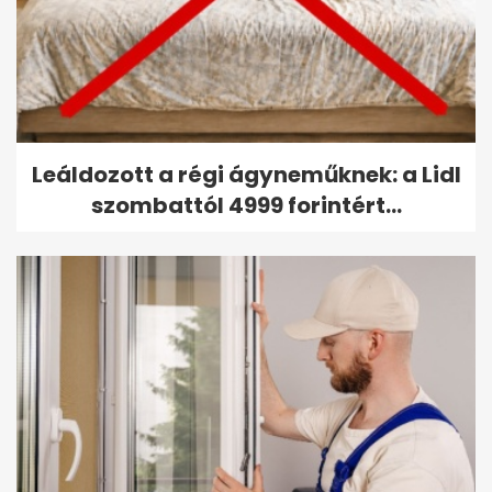
Leáldozott a régi ágyneműknek: a Lidl
szombattól 4999 forintért...