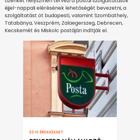
tizenkét helyszínen tervezi a postai szolgáltatások
éjjel-nappali elérésének lehetőségét bevezetni, a
szolgáltatást öt budapesti, valamint Szombathely,
Tatabánya, Veszprém, Zalaegerszeg, Debrecen,
Kecskemét és Miskolc postáján indítják el.
EZ IS ÉRDEKELHET: