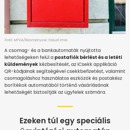
Fotó: MTVA/Bizományosi: Faludi Imre
A csomag- és a bankautomaták nyújtotta
lehetőségeken felül a
postafiók bérlést és a letéti
küldemények
kézbesítését, az iCsekk applikáció
QR-kódjainak segítségével csekkbefizetést, valamint
csomagoláshoz használatos eszközök és postakész
borítékok automatából történő vásárlásának
lehetőségét biztosítják az ügyfelek számára.
Ezeken túl egy speciális