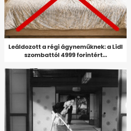
Leáldozott a régi ágyneműknek: a Lidl
szombattól 4999 forintért...