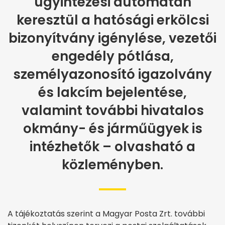
ügyintézési automatán
keresztül a hatósági erkölcsi
bizonyítvány igénylése, vezetői
engedély pótlása,
személyazonosító igazolvány
és lakcím bejelentése,
valamint további hivatalos
okmány- és járműügyek is
intézhetők – olvasható a
közleményben.
A tájékoztatás szerint a Magyar Posta Zrt. további