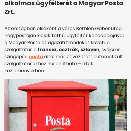
alkalmas ügyfélterét a Magyar Posta
Zrt.
Az országban elsőként a város Bethlen Gábor utcai
nagypostáján kialakított új ügyféltér koncepciójával
a Magyar Posta az ágazati trendeket követi, a
szolgáltatás a
francia, osztrák, szlovén
, svájci és
szingapúri
posta
által már bevezetett automatizált
szolgáltatásokhoz hasonlítható – írták
közleményükben.