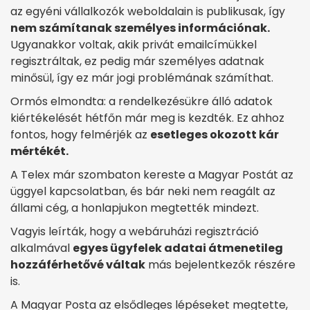
az egyéni vállalkozók weboldalain is publikusak, így
nem számítanak személyes információnak.
Ugyanakkor voltak, akik privát emailcímükkel
regisztráltak, ez pedig már személyes adatnak
minősül, így ez már jogi problémának számíthat.
Ormós elmondta: a rendelkezésükre álló adatok
kiértékelését hétfőn már meg is kezdték. Ez ahhoz
fontos, hogy felmérjék az
esetleges okozott kár
mértékét.
A Telex már szombaton kereste a Magyar Postát az
üggyel kapcsolatban, és bár neki nem reagált az
állami cég, a honlapjukon megtették mindezt.
Vagyis leírták, hogy a webáruházi regisztráció
alkalmával
egyes ügyfelek adatai átmenetileg
hozzáférhetővé váltak
más bejelentkezők részére
is.
A Magyar Posta az elsődleges lépéseket megtette,