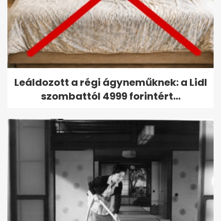
Leáldozott a régi ágyneműknek: a Lidl
szombattól 4999 forintért...