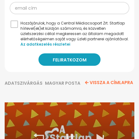
Hozzájárulok, hogy a Central Médiacsoport Zrt. Startlap
hírlevel(ek)et küldjön számomra, és közvetlen
üzletszerzési céllal megkeressen az általam megadott
elérhetőségeimen saját vagy üzleti partnerei ajánlatával.
Az adatkezelés részletei
VISSZA A CÍMLAPRA
ADATSZIVÁRGÁS
MAGYAR POSTA