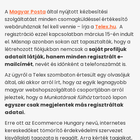
A
Magyar Posta
által nyújtott kézbesítési
szolgáltatást minden csomagküldéssel értékesítő
webáruháznak fel kell vennie – írja a
Telex.hu
. A
regisztráció ezzel kapcsolatban március 15-én indult
el. Másnap azonban sokan azt tapasztalták, hogy a
létrehozott fiókjukban nemcsak a
saját profiljuk
adatait látják, hanem minden regisztrált e-
mailcímét
, nevét és időnként a telefonszámát is.
Az ügyről a Telex szombaton értesült egy olvasójuk
által, aki akkor arról írt, hogy az egyik legnagyobb
magyar webshopszolgáltató csoportjában arról
jeleztek, hogy a
Munkatársak fülhöz
tartozó lapon
egyszer csak megjelentek más regisztráltak
adatai.
Erre ott az Ecommerce Hungary nevű, internetes
kereskedőket tömörítő érdekvédelmi szervezet
kisvállalati tagozata is reagált. Arra kérték tagjaikat,