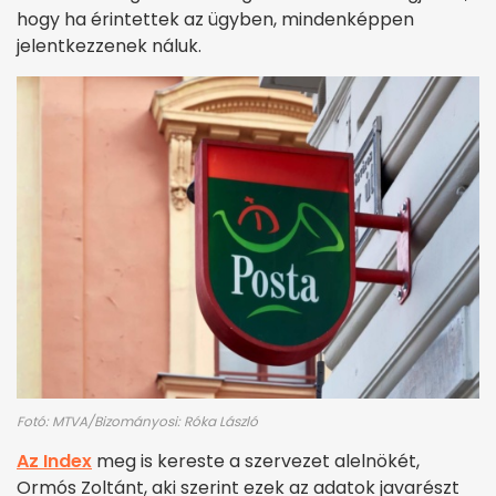
hogy ha érintettek az ügyben, mindenképpen
jelentkezzenek náluk.
Fotó: MTVA/Bizományosi: Róka László
Az Index
meg is kereste a szervezet alelnökét,
Ormós Zoltánt, aki szerint ezek az adatok javarészt