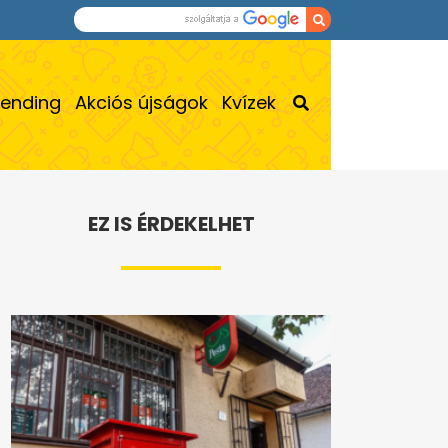
rending
Akciós újságok
Kvízek
EZ IS ÉRDEKELHET