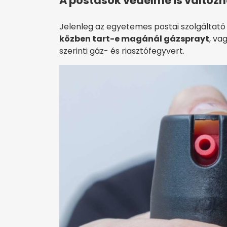
A postások védelme is változ
Jelenleg az egyetemes postai szolgáltat
közben tart-e magánál gázsprayt
, va
szerinti gáz- és riasztófegyvert.