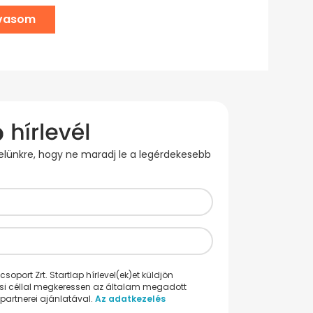
lvasom
evelünkre, hogy ne maradj le a legérdekesebb
oport Zrt. Startlap hírlevel(ek)et küldjön
ési céllal megkeressen az általam megadott
partnerei ajánlatával.
Az adatkezelés