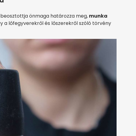
na
ó beosztottja önmaga határozza meg,
munka
gy a lőfegyverekről és lőszerekről szóló törvény