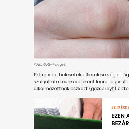
Fotó: Getty Images
Ezt most a balesetek elkerülése végett 
szolgáltató munkaadóként lenne jogosult d
alkalmazottnak eszközt (gázsprayt) bizto
EZ IS ÉRD
EZEN 
BEZÁR