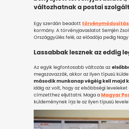
változhatnak a postai szolgá
Egy szerdán beadott
törvénymódosítás
kormány. A törvényjavaslatot Semjén Zsol
Országgyűlés felé, az előadója pedig Nagy M
Lassabbak lesznek az eddig 
Az egyik legfontosabb változás az
elsőbbs
megszavazzák, akkor az ilyen típusú kül
második munkanap végéig kell majd k
idáig az volt, hogy az elsőbbségi leveleke
címzetthez eljuttatni. Maga a
Magyar Po
küldeménynek írja le az ilyen típusú level