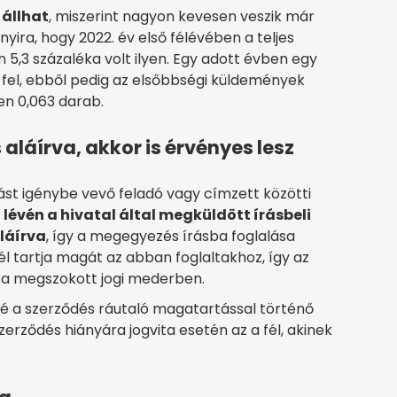
állhat
, miszerint nagyon kevesen veszik már
nyira, hogy 2022. év első félévében a teljes
5,3 százaléka volt ilyen. Egy adott évben egy
 fel, ebből pedig az elsőbbségi küldemények
n 0,063 darab.
 aláírva, akkor is érvényes lesz
tást igénybe vevő feladó vagy címzett közötti
lévén a hivatal által megküldött írásbeli
láírva
, így a megegyezés írásba foglalása
l tartja magát az abban foglaltakhoz, így az
k a megszokott jogi mederben.
é a szerződés ráutaló magatartással történő
szerződés hiányára jogvita esetén az a fél, akinek