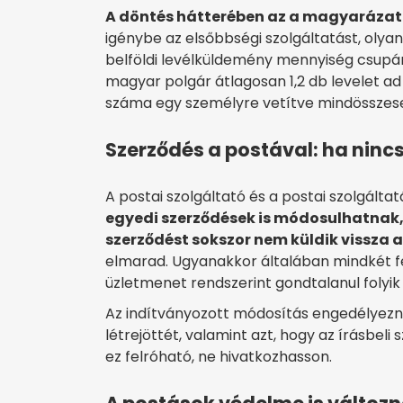
A döntés hátterében az a magyarázat 
igénybe az elsőbbségi szolgáltatást, olyan
belföldi levélküldemény mennyiség csupán 
magyar polgár átlagosan 1,2 db levelet ad
száma egy személyre vetítve mindösszese
Szerződés a postával: ha nincs
A postai szolgáltató és a postai szolgálta
egyedi szerződések is módosulhatnak, 
szerződést sokszor nem küldik vissza a
elmarad. Ugyanakkor általában mindkét fé
üzletmenet rendszerint gondtalanul folyi
Az indítványozott módosítás engedélyezn
létrejöttét, valamint azt, hogy az írásbeli 
ez felróható, ne hivatkozhasson.