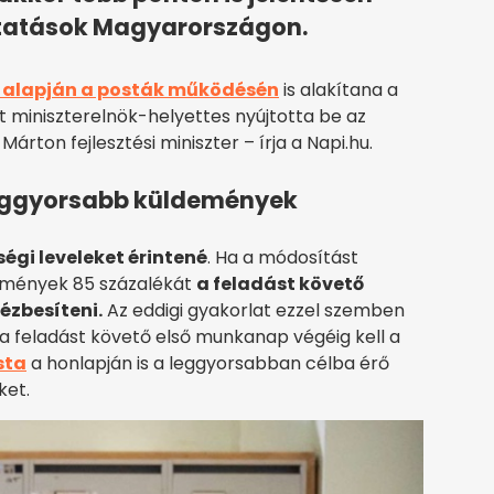
ltatások Magyarországon.
 alapján a posták működésén
is alakítana a
t miniszterelnök-helyettes nyújtotta be az
árton fejlesztési miniszter – írja a Napi.hu.
leggyorsabb küldemények
égi leveleket érintené
. Ha a módosítást
demények 85 százalékát
a feladást követő
ézbesíteni.
Az eddigi gyakorlat ezzel szemben
t a feladást követő első munkanap végéig kell a
sta
a honlapján is a leggyorsabban célba érő
eket.