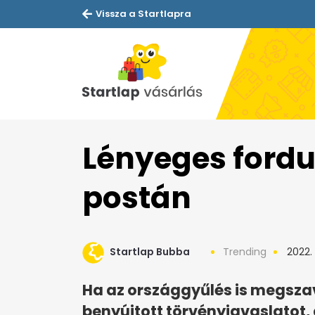
Vissza a Startlapra
Lényeges fordu
postán
Startlap Bubba
Trending
2022.
Ha az országgyűlés is megszav
benyújtott törvényjavaslatot, 