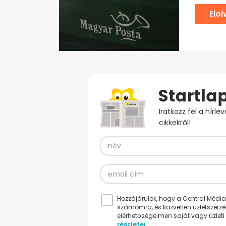
Elo
Iratkozz fel a hírl
cikkekről!
Hozzájárulok, hogy a Central Médiacs
számomra, és közvetlen üzletszerz
elérhetőségeimen saját vagy üzleti 
részletei