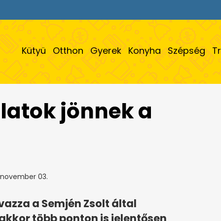
Kütyü
Otthon
Gyerek
Konyha
Szépség
T
latok jönnek a
 november 03.
azza a Semjén Zsolt által
akkor több ponton is jelentősen