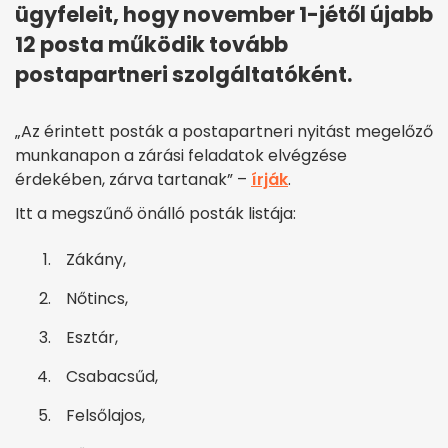
ügyfeleit, hogy november 1-jétől újabb
12 posta működik tovább
postapartneri szolgáltatóként.
„Az érintett posták a postapartneri nyitást megelőző
munkanapon a zárási feladatok elvégzése
érdekében, zárva tartanak” –
írják
.
Itt a megszűnő önálló posták listája:
Zákány,
Nőtincs,
Esztár,
Csabacsűd,
Felsőlajos,