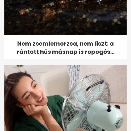
Nem zsemlemorzsa, nem liszt: a
rántott hús másnap is ropogós...