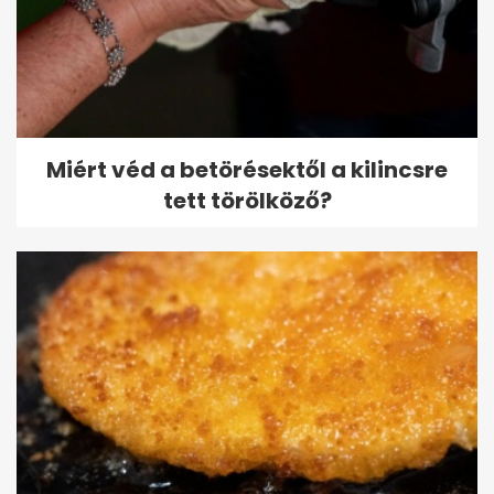
Miért véd a betörésektől a kilincsre
tett törölköző?