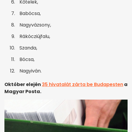
Kőtelek,
Babócsa,
Nagyvázsony,
Rákócziújfalu,
Szanda,
Bócsa,
Nagyiván.
Október elején
35 hivatalát zárta be Budapesten
a
Magyar Posta.