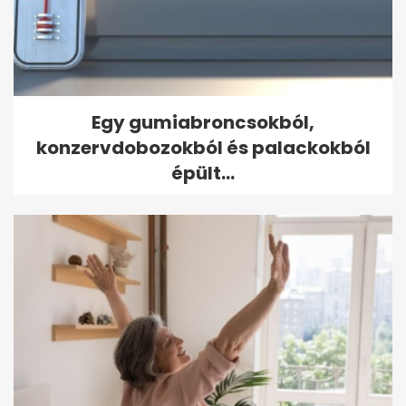
Egy gumiabroncsokból,
konzervdobozokból és palackokból
épült...