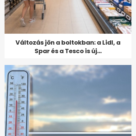
Változás jön a boltokban: a Lidl, a
Spar és a Tesco is új...