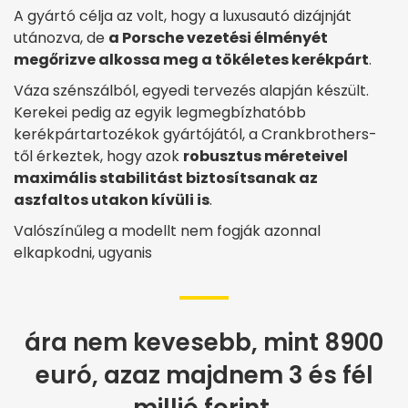
A gyártó célja az volt, hogy a luxusautó dizájnját
utánozva, de
a Porsche vezetési élményét
megőrizve alkossa meg a tökéletes kerékpárt
.
Váza szénszálból, egyedi tervezés alapján készült.
Kerekei pedig az egyik legmegbízhatóbb
kerékpártartozékok gyártójától, a Crankbrothers-
től érkeztek, hogy azok
robusztus méreteivel
maximális stabilitást biztosítsanak az
aszfaltos utakon kívüli is
.
Valószínűleg a modellt nem fogják azonnal
elkapkodni, ugyanis
ára nem kevesebb, mint 8900
euró, azaz majdnem 3 és fél