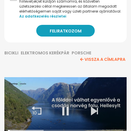
hírlevel(ek)et küldjön számomra, és közvetlen
üzletszerzési céllal megkeressen az általam megadott
elérhetőségeimen saját vagy üzleti partnerei ajánlatával.
Az adatkezelés részletei
BICIKLI
ELEKTROMOS KERÉKPÁR
PORSCHE
VISSZA A CÍMLAPRA