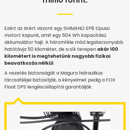
millió forint.
Ezért az árért viszont egy SHIMANO EP8 típusú
motort kapunk, amit egy 504 Wh kapacitású
akkumulátor hajt. A háromféle mód legalacsonyabb
hatótávja 50 kilométer, de a sík terepen
akár 100
kilométert is megtehetünk nagyobb fizikai
beavatkozás nélkül
.
A vezetés biztonságát a Magura hidraulikus
tárcsafékjei biztosítják, a kényelmet pedig a FOX
Float DPS lengéscsillapítói garantálják.