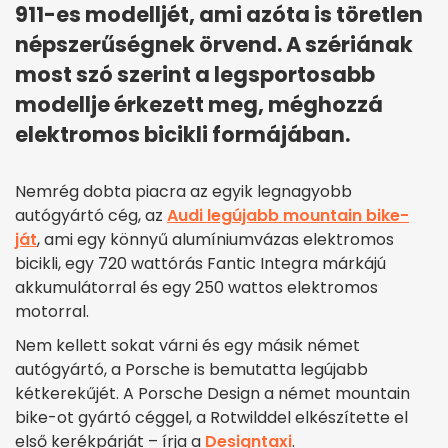
911-es modelljét, ami azóta is töretlen
népszerűségnek örvend. A szériának
most szó szerint a legsportosabb
modellje érkezett meg, méghozzá
elektromos bicikli formájában.
Nemrég dobta piacra az egyik legnagyobb
autógyártó cég, az
Audi legújabb mountain bike-
ját
, ami egy könnyű alumíniumvázas elektromos
bicikli, egy 720 wattórás Fantic Integra márkájú
akkumulátorral és egy 250 wattos elektromos
motorral.
Nem kellett sokat várni és egy másik német
autógyártó, a Porsche is bemutatta legújabb
kétkerekűjét. A Porsche Design a német mountain
bike-ot gyártó céggel, a Rotwilddel elkészítette el
első kerékpárját – írja a
Designtaxi
.