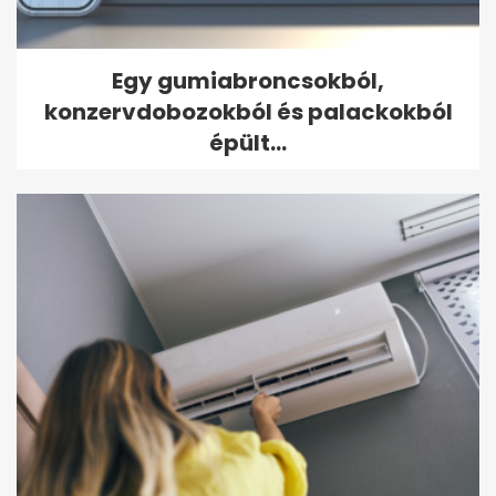
Egy gumiabroncsokból,
konzervdobozokból és palackokból
épült...