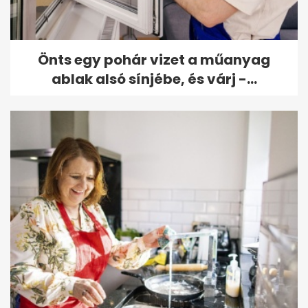
Önts egy pohár vizet a műanyag
ablak alsó sínjébe, és várj -...