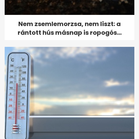
Nem zsemlemorzsa, nem liszt: a
rántott hús másnap is ropogós...