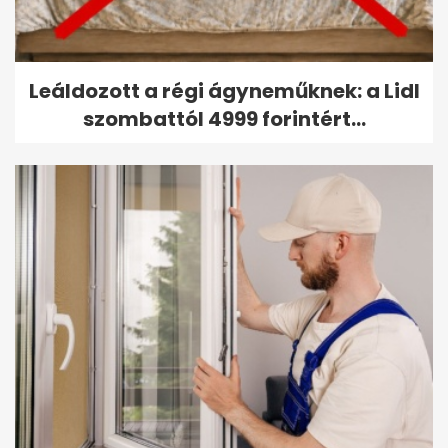
Leáldozott a régi ágyneműknek: a Lidl
szombattól 4999 forintért...