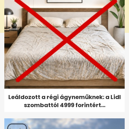
Leáldozott a régi ágyneműknek: a Lidl
szombattól 4999 forintért...