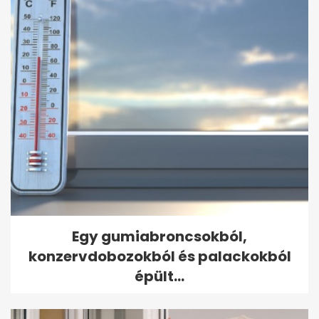
Egy gumiabroncsokból,
konzervdobozokból és palackokból
épült...