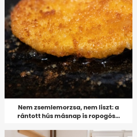
Nem zsemlemorzsa, nem liszt: a
rántott hús másnap is ropogós...