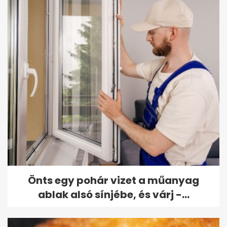
Önts egy pohár vizet a műanyag
ablak alsó sínjébe, és várj -...