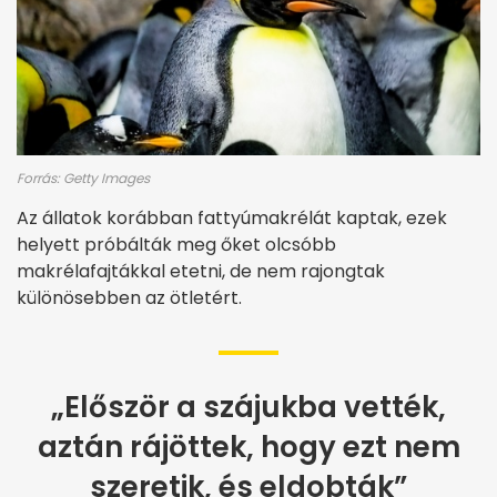
Forrás: Getty Images
Az állatok korábban fattyúmakrélát kaptak, ezek
helyett próbálták meg őket olcsóbb
makrélafajtákkal etetni, de nem rajongtak
különösebben az ötletért.
„Először a szájukba vették,
aztán rájöttek, hogy ezt nem
szeretik, és eldobták”