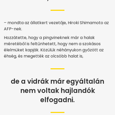
– mondta az állatkert vezetője, Hiroki Shimamoto az
AFP-nek.
Hozzátette, hogy a pingvineknek már a halak
méretéből is feltűnhetett, hogy nem a szokásos
élelmüket kapják. Közülük néhányukon győzött az
éhség, és megették az olcsóbb halat is,
de a vidrák már egyáltalán
nem voltak hajlandók
elfogadni.