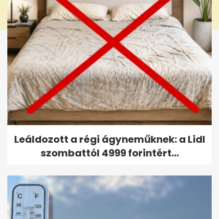
Leáldozott a régi ágyneműknek: a Lidl
szombattól 4999 forintért...