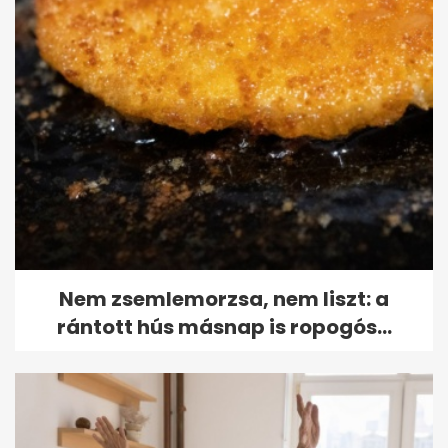
Nem zsemlemorzsa, nem liszt: a
rántott hús másnap is ropogós...