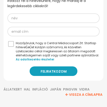
Iratkozz fel a hírlevelünkre, hogy ne maradj le a
legérdekesebb cikkekről!
Hozzájárulok, hogy a Central Médiacsoport Zrt. Startlap
hírlevel(ek)et küldjön számomra, és közvetlen
üzletszerzési céllal megkeressen az általam megadott
elérhetőségeimen saját vagy üzleti partnerei ajánlatával.
Az adatkezelés részletei
ÁLLATKERT
HAL
INFLÁCIÓ
JAPÁN
PINGVIN
VIDRA
VISSZA A CÍMLAPRA