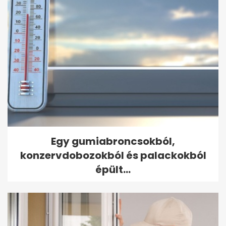
Egy gumiabroncsokból,
konzervdobozokból és palackokból
épült...