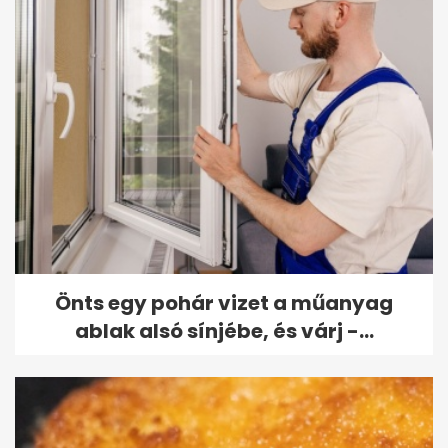
Önts egy pohár vizet a műanyag
ablak alsó sínjébe, és várj -...