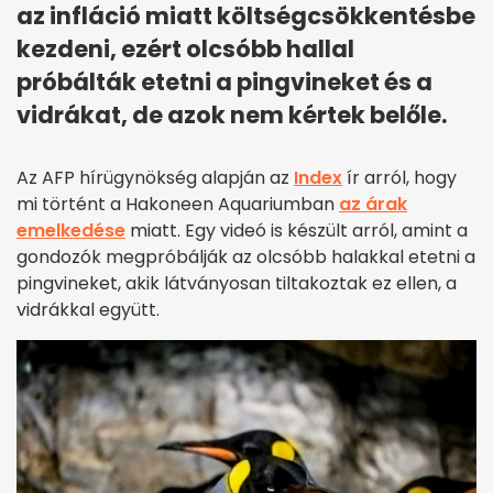
az infláció miatt költségcsökkentésbe
kezdeni, ezért olcsóbb hallal
próbálták etetni a pingvineket és a
vidrákat, de azok nem kértek belőle.
Az AFP hírügynökség alapján az
Index
ír arról, hogy
mi történt a Hakoneen Aquariumban
az árak
emelkedése
miatt. Egy videó is készült arról, amint a
gondozók megpróbálják az olcsóbb halakkal etetni a
pingvineket, akik látványosan tiltakoztak ez ellen, a
vidrákkal együtt.