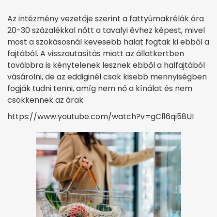
Az intézmény vezetője szerint a fattyúmakrélák ára
20-30 százalékkal nőtt a tavalyi évhez képest, mivel
most a szokásosnál kevesebb halat fogtak ki ebből a
fajtából. A visszautasítás miatt az állatkertben
továbbra is kénytelenek lesznek ebből a halfajtából
vásárolni, de az eddiginél csak kisebb mennyiségben
fogják tudni tenni, amíg nem nő a kínálat és nem
csökkennek az árak.
https://www.youtube.com/watch?v=gCl16qi58UI