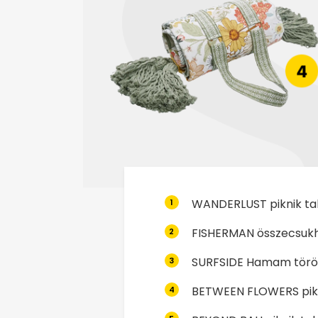
WANDERLUST piknik ta
1
FISHERMAN összecsukh
2
SURFSIDE Hamam töröl
3
BETWEEN FLOWERS pikn
4