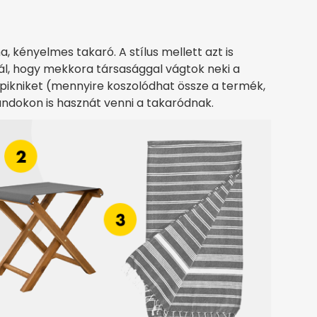
, kényelmes takaró. A stílus mellett azt is
l, hogy mekkora társasággal vágtok neki a
pikniket (mennyire koszolódhat össze a termék,
randokon is hasznát venni a takaródnak.