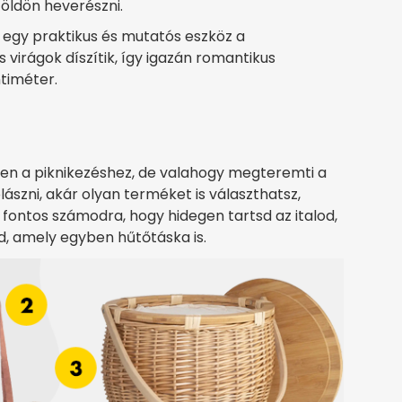
öldön heverészni.
n egy praktikus és mutatós eszköz a
 virágok díszítik, így igazán romantikus
timéter.
en a piknikezéshez, de valahogy megteremti a
ászni, akár olyan terméket is választhatsz,
fontos számodra, hogy hidegen tartsd az italod,
, amely egyben hűtőtáska is.