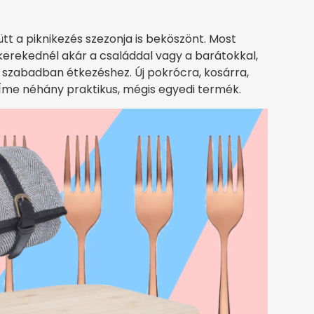
ütt a piknikezés szezonja is beköszönt. Most
kerekednél akár a családdal vagy a barátokkal,
 szabadban étkezéshez. Új pokrócra, kosárra,
Íme néhány praktikus, mégis egyedi termék.