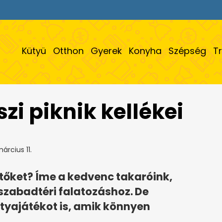
Kütyü
Otthon
Gyerek
Konyha
Szépség
T
zi piknik kellékei
árcius 11.
ítőket? Íme a kedvenc takaróink,
szabadtéri falatozáshoz. De
tyajátékot is, amik könnyen