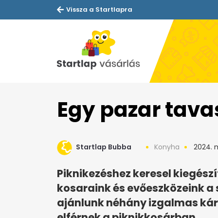
Vissza a Startlapra
Egy pazar tavas
Startlap Bubba
Konyha
2024. m
Piknikezéshez keresel kiegész
kosaraink és evőeszközeink a 
ajánlunk néhány izgalmas kár
elférnek a piknikkosárban.