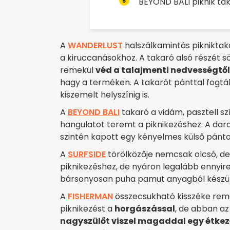
BEYOND BALI piknik ta
5
A
WANDERLUST
halszálkamintás pikniktak
a kiruccanásokhoz. A takaró alsó részét sö
remekül
véd a talajmenti nedvességtől
hagy a terméken. A takarót pánttal fogták
kiszemelt helyszínig is.
A
BEYOND BALI
takaró a vidám, pasztell szí
hangulatot teremt a piknikezéshez. A dara
szintén kapott egy kényelmes külső pánto
A
SURFSIDE
törölközője nemcsak olcsó, de
piknikezéshez, de nyáron legalább ennyir
bársonyosan puha pamut anyagból készült
A
FISHERMAN
összecsukható kisszéke reme
piknikezést a
horgászással
, de abban az 
nagyszülőt viszel magaddal egy étke