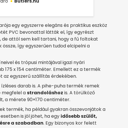
karó
Butlers.hu
arója egy egyszerre elegáns és praktikus eszköz
tét PVC bevonattal látták el, így egyrészt
, de attól sem kell tartani, hogy a fű foltokat
 össze, így egyszerűen tudod elcipelni a
neivel és trópusi mintájával igazi nyári
b 175 x 154 centiméter. Emellett ez a termék
t az egyszerű szállítás érdekében.
 ízléses darab is. A pihe-puha termék remek
e megfelel a
strandoláshoz
is. A törülköző
, a mérete 90×170 centiméter.
k termék, ha például gyakran összevonjátok a
esetben is jól jöhet, ha egy
idősebb szülőt,
zésre a szabadban
. Egy bizonyos kor felett