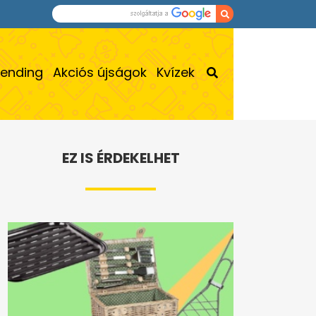
rending
Akciós újságok
Kvízek
EZ IS ÉRDEKELHET