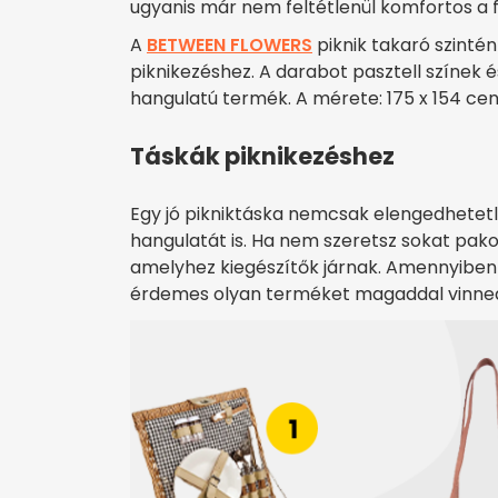
ugyanis már nem feltétlenül komfortos a f
A
BETWEEN FLOWERS
piknik takaró szinté
piknikezéshez. A darabot pasztell színek és
hangulatú termék. A mérete: 175 x 154 cen
Táskák piknikezéshez
Egy jó pikniktáska nemcsak elengedhetetl
hangulatát is. Ha nem szeretsz sokat pakol
amelyhez kiegészítők járnak. Amennyiben 
érdemes olyan terméket magaddal vinned