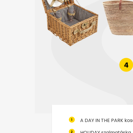
A DAY IN THE PARK kos
1
HOLIDAY szalmatáska
2