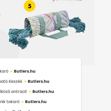
karó
Butlers.hu
ató kisszék
Butlers.hu
köző antracit
Butlers.hu
ik takaró
Butlers.hu